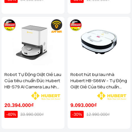
Robot Tự Động Giặt Giẻ Lau
Robot hút bụi lau nhà
Của tiêu chuẩn Đức Hubert
Hubert HB-S66W - Tự Động
HB-S79 AI Camera Lau Nhà
Giặt Giẻ Của tiêu chuẩn
Hút Bụi, diệt khuẩn
Đức
20.394.000₫
9.093.000₫
-40%
33.990.000₫
-30%
12.990.000₫