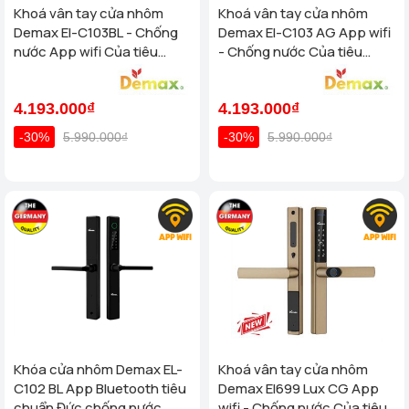
Khoá vân tay cửa nhôm
Khoá vân tay cửa nhôm
Demax El-C103BL - Chống
Demax El-C103 AG App wifi
nước App wifi Của tiêu
- Chống nước Của tiêu
chuẩn Đức
chuẩn Đức
4.193.000₫
4.193.000₫
-30%
5.990.000₫
-30%
5.990.000₫
Khóa cửa nhôm Demax EL-
Khoá vân tay cửa nhôm
C102 BL App Bluetooth tiêu
Demax El699 Lux CG App
chuẩn Đức chống nước
wifi - Chống nước Của tiêu