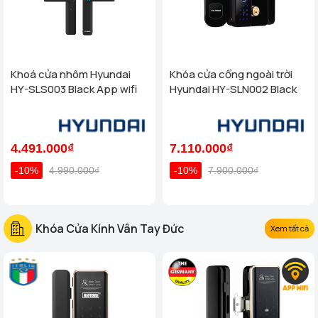
Khoá cửa nhôm Hyundai
Khóa cửa cổng ngoài trời
HY-SLS003 Black App wifi
Hyundai HY-SLN002 Black
4.491.000₫
7.110.000₫
-10%
4.990.000₫
-10%
7.900.000₫
Khóa Cửa Kính Vân Tay Đức
Xem tất cả