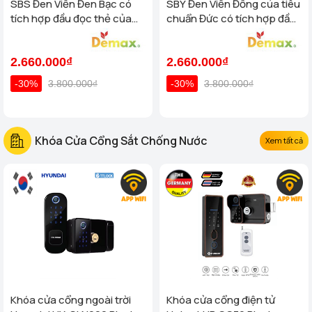
SBS Đen Viền Đen Bạc có
SBY Đen Viền Đồng của tiêu
tích hợp đầu đọc thẻ của
chuẩn Đức có tích hợp đầu
tiêu chuẩn Đức
đọc thẻ
2.660.000₫
2.660.000₫
-30%
3.800.000₫
-30%
3.800.000₫
Khóa Cửa Cổng Sắt Chống Nước
Xem tất cả
Khóa cửa cổng ngoài trời
Khóa cửa cổng điện tử