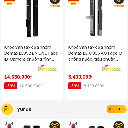
Khóa vân tay cửa nhôm
Khoá vân tay cửa nhôm
Demax EL998 BN CNC Face
Demax EL-C905 AG Face ID
ID, Camera chuông hình
chống nước, tiêu chuẩn
chống nước của tiêu chuẩn
Đức
Đức
14.560.000₫
6.433.000₫
-30%
20.800.000₫
-30%
9.190.000₫
Hyundai
Xem tất cả