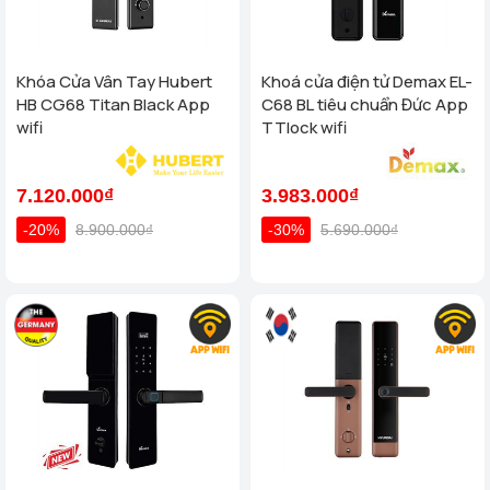
Khóa Cửa Vân Tay Hubert
Khoá cửa điện tử Demax EL-
HB CG68 Titan Black App
C68 BL tiêu chuẩn Đức App
wifi
TTlock wifi
7.120.000₫
3.983.000₫
-20%
8.900.000₫
-30%
5.690.000₫