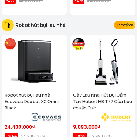
Robot hút bụi lau nhà
Xem tất cả
Robot hút bụi lau nhà
Cây Lau Nhà Hút Bụi Cầm
Ecovacs Deebot X2 Omni
Tay Hubert HB T77 Của tiêu
Black
chuẩn Đức
24.430.000₫
9.093.000₫
-30%
34.900.000₫
-30%
12.990.000₫