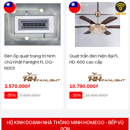
Đèn ốp quạt trang trí hình
Quạt trần đèn hiện đại FL
chữ nhật Fanlight FL OQ-
HD-600 cao cấp
N003
3.570.000₫
10.790.000₫
-35%
5.500.000₫
-35%
16.600.000₫
HỘ KINH DOANH NHÀ THÔNG MINH HOMEGO - BẾP VŨ
SƠN