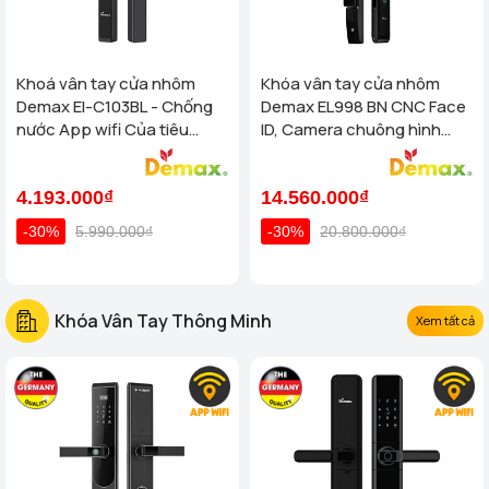
Khoá vân tay cửa nhôm
Khóa vân tay cửa nhôm
Demax El-C103BL - Chống
Demax EL998 BN CNC Face
nước App wifi Của tiêu
ID, Camera chuông hình
chuẩn Đức
chống nước của tiêu chuẩn
Đức
4.193.000₫
14.560.000₫
-30%
5.990.000₫
-30%
20.800.000₫
Khóa Vân Tay Thông Minh
Xem tất cả