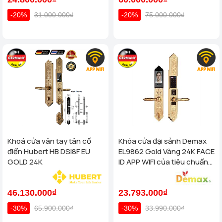
-20%
31.000.000₫
-20%
75.000.000₫
Khoá cửa vân tay tân cổ
Khóa cửa đại sảnh Demax
điển Hubert HB DSI8F EU
EL9862 Gold Vàng 24K FACE
GOLD 24K
ID APP WIFI của tiêu chuẩn
Đức
46.130.000₫
23.793.000₫
-30%
65.900.000₫
-30%
33.990.000₫