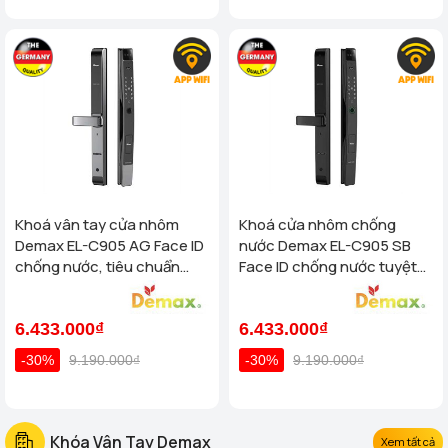
Khoá vân tay cửa nhôm
Khoá cửa nhôm chống
Demax EL-C905 AG Face ID
nước Demax EL-C905 SB
chống nước, tiêu chuẩn
Face ID chống nước tuyệt
Đức
đối - tiêu chuẩn Của Đức
6.433.000₫
6.433.000₫
-30%
9.190.000₫
-30%
9.190.000₫
Khóa Vân Tay Demax
Xem tất cả