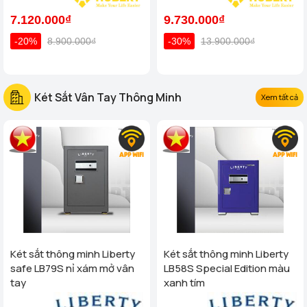
7.120.000₫
9.730.000₫
-20%
8.900.000₫
-30%
13.900.000₫
Két Sắt Vân Tay Thông Minh
Xem tất cả
Két sắt thông minh Liberty
Két sắt thông minh Liberty
safe LB79S nỉ xám mở vân
LB58S Special Edition màu
tay
xanh tím