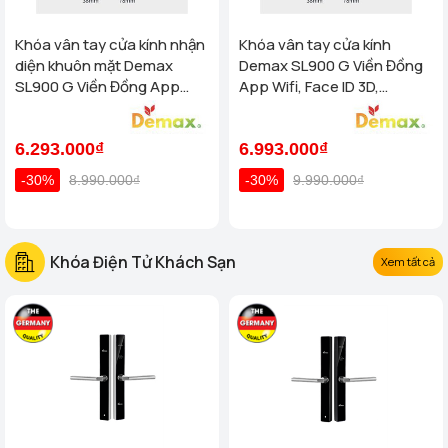
Khóa vân tay cửa kính nhận
Khóa vân tay cửa kính
diện khuôn mặt Demax
Demax SL900 G Viền Đồng
SL900 G Viền Đồng App
App Wifi, Face ID 3D,
Wifi, Face ID 3D của tiêu
Remote của tiêu chuẩn Đức
chuẩn Đức
6.293.000₫
6.993.000₫
-30%
8.990.000₫
-30%
9.990.000₫
Khóa Điện Tử Khách Sạn
Xem tất cả