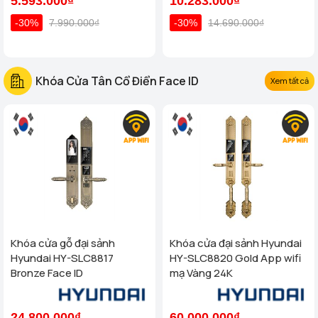
5.593.000₫
10.283.000₫
-30%
7.990.000₫
-30%
14.690.000₫
Khóa Cửa Tân Cổ Điển Face ID
Xem tất cả
Khóa cửa gỗ đại sảnh
Khóa cửa đại sảnh Hyundai
Hyundai HY-SLC8817
HY-SLC8820 Gold App wifi
Bronze Face ID
mạ Vàng 24K
24.800.000₫
60.000.000₫