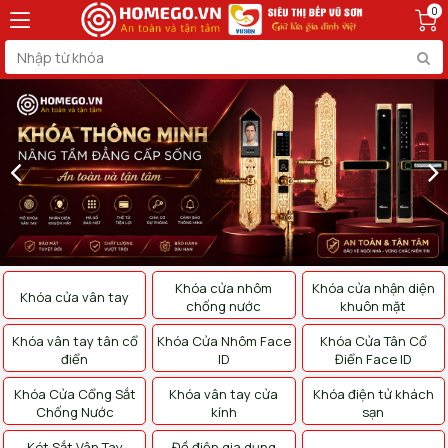
0
Khóa cửa nhôm
Khóa cửa nhận diện
Khóa cửa vân tay
chống nước
khuôn mặt
Khóa vân tay tân cổ
Khóa Cửa Nhôm Face
Khóa Cửa Tân Cổ
điển
ID
Điển Face ID
Khóa Cửa Cổng Sắt
Khóa vân tay cửa
Khóa điện tử khách
Chống Nước
kính
sạn
Két Sắt Vân Tay
Đồ điện gia dụng