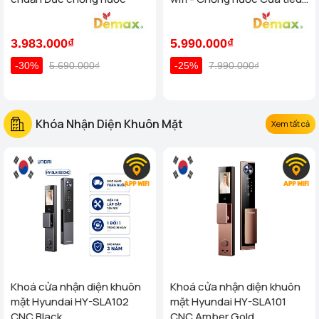
chuẩn Đức
3.983.000₫
5.990.000₫
-30%
5.690.000₫
-25%
7.990.000₫
Khóa Nhận Diện Khuôn Mặt
Xem tất cả
Khoá cửa nhận diện khuôn
Khoá cửa nhận diện khuôn
mặt Hyundai HY-SLA102
mặt Hyundai HY-SLA101
CNC Black
CNC Amber Gold