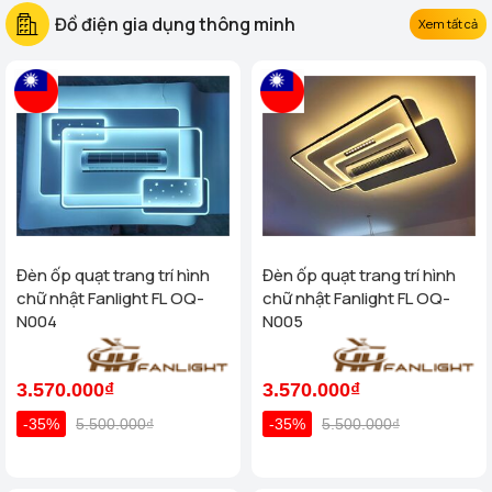
Đồ điện gia dụng thông minh
Xem tất cả
Đèn ốp quạt trang trí hình
Đèn ốp quạt trang trí hình
chữ nhật Fanlight FL OQ-
chữ nhật Fanlight FL OQ-
N004
N005
3.570.000₫
3.570.000₫
-35%
5.500.000₫
-35%
5.500.000₫