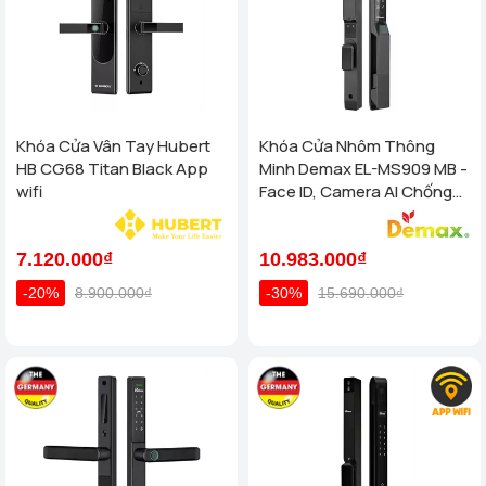
Khóa Cửa Vân Tay Hubert
Khóa Cửa Nhôm Thông
HB CG68 Titan Black App
Minh Demax EL-MS909 MB -
wifi
Face ID, Camera AI Chống
Nước IP66 Cho Cửa Nhôm
Cao Cấp
7.120.000₫
10.983.000₫
-20%
8.900.000₫
-30%
15.690.000₫