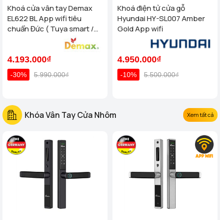
Khoá cửa vân tay Demax
Khoá điện tử cửa gỗ
EL622 BL App wifi tiêu
Hyundai HY-SL007 Amber
chuẩn Đức ( Tuya smart /
Gold App wifi
App TTlock wifi )
4.193.000₫
4.950.000₫
-30%
5.990.000₫
-10%
5.500.000₫
Khóa Vân Tay Cửa Nhôm
Xem tất cả