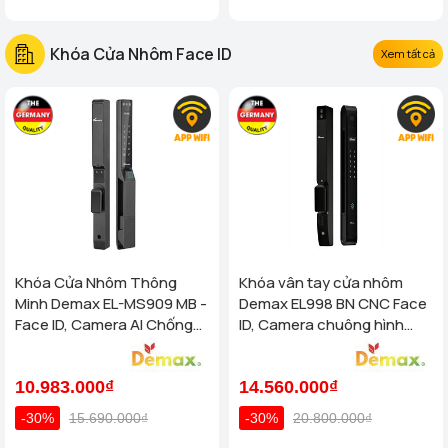
Khóa Cửa Nhôm Face ID
Xem tất cả
Khóa Cửa Nhôm Thông
Khóa vân tay cửa nhôm
Minh Demax EL-MS909 MB -
Demax EL998 BN CNC Face
Face ID, Camera AI Chống
ID, Camera chuông hình
Nước IP66 Cho Cửa Nhôm
chống nước của tiêu chuẩn
Cao Cấp
Đức
10.983.000₫
14.560.000₫
-30%
15.690.000₫
-30%
20.800.000₫