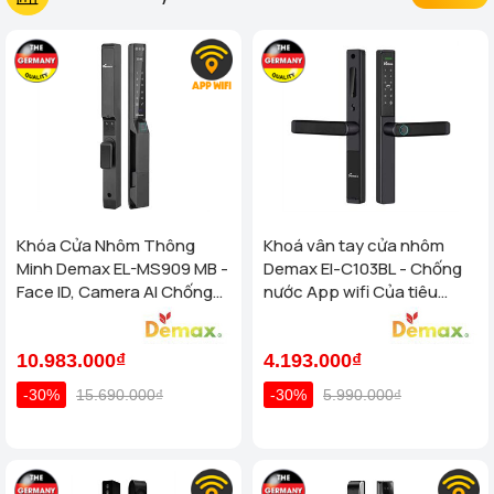
Khóa Cửa Nhôm Thông
Khoá vân tay cửa nhôm
Minh Demax EL-MS909 MB -
Demax El-C103BL - Chống
Face ID, Camera AI Chống
nước App wifi Của tiêu
Nước IP66 Cho Cửa Nhôm
chuẩn Đức
Cao Cấp
10.983.000₫
4.193.000₫
-30%
15.690.000₫
-30%
5.990.000₫