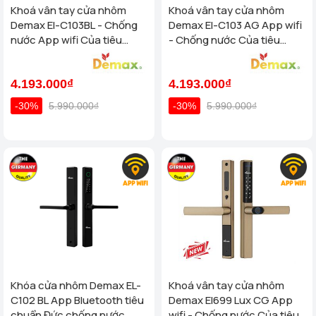
Khoá vân tay cửa nhôm
Khoá vân tay cửa nhôm
Demax El-C103BL - Chống
Demax El-C103 AG App wifi
nước App wifi Của tiêu
- Chống nước Của tiêu
chuẩn Đức
chuẩn Đức
4.193.000₫
4.193.000₫
-30%
5.990.000₫
-30%
5.990.000₫
Khóa cửa nhôm Demax EL-
Khoá vân tay cửa nhôm
C102 BL App Bluetooth tiêu
Demax El699 Lux CG App
chuẩn Đức chống nước
wifi - Chống nước Của tiêu