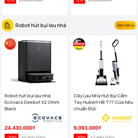
Robot hút bụi lau nhà
Xem tất cả
Robot hút bụi lau nhà
Cây Lau Nhà Hút Bụi Cầm
Ecovacs Deebot X2 Omni
Tay Hubert HB T77 Của tiêu
Black
chuẩn Đức
24.430.000₫
9.093.000₫
-30%
34.900.000₫
-30%
12.990.000₫