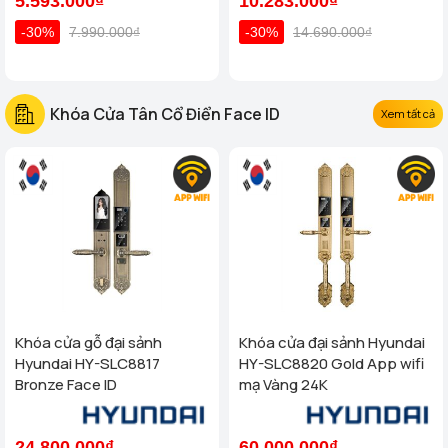
5.593.000₫
10.283.000₫
-30%
7.990.000₫
-30%
14.690.000₫
Khóa Cửa Tân Cổ Điển Face ID
Xem tất cả
Khóa cửa gỗ đại sảnh
Khóa cửa đại sảnh Hyundai
Hyundai HY-SLC8817
HY-SLC8820 Gold App wifi
Bronze Face ID
mạ Vàng 24K
24.800.000₫
60.000.000₫