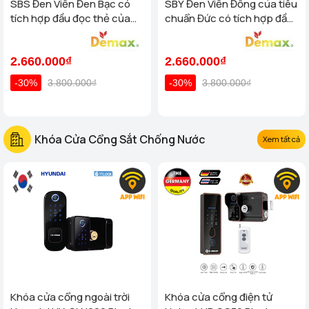
SBS Đen Viền Đen Bạc có
SBY Đen Viền Đồng của tiêu
tích hợp đầu đọc thẻ của
chuẩn Đức có tích hợp đầu
tiêu chuẩn Đức
đọc thẻ
2.660.000₫
2.660.000₫
-30%
3.800.000₫
-30%
3.800.000₫
Khóa Cửa Cổng Sắt Chống Nước
Xem tất cả
Khóa cửa cổng ngoài trời
Khóa cửa cổng điện tử