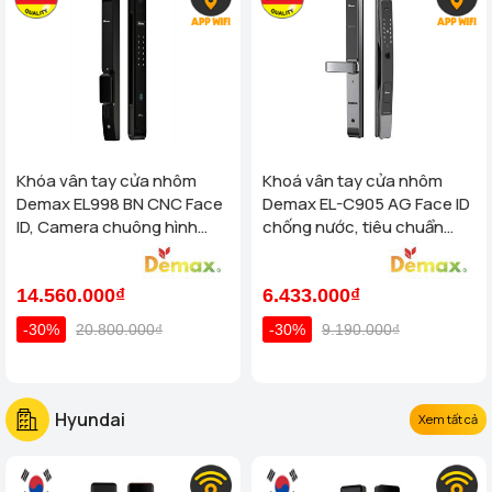
Khóa vân tay cửa nhôm
Khoá vân tay cửa nhôm
Demax EL998 BN CNC Face
Demax EL-C905 AG Face ID
ID, Camera chuông hình
chống nước, tiêu chuẩn
chống nước của tiêu chuẩn
Đức
Đức
14.560.000₫
6.433.000₫
-30%
20.800.000₫
-30%
9.190.000₫
Hyundai
Xem tất cả