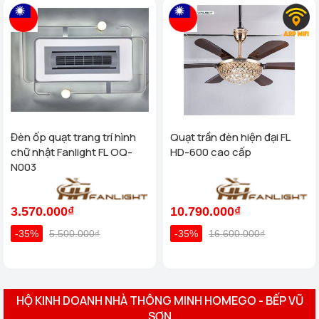
Đèn ốp quạt trang trí hình
Quạt trần đèn hiện đại FL
chữ nhật Fanlight FL OQ-
HD-600 cao cấp
N003
3.570.000₫
10.790.000₫
-35%
5.500.000₫
-35%
16.600.000₫
HỘ KINH DOANH NHÀ THÔNG MINH HOMEGO - BẾP VŨ
SƠN