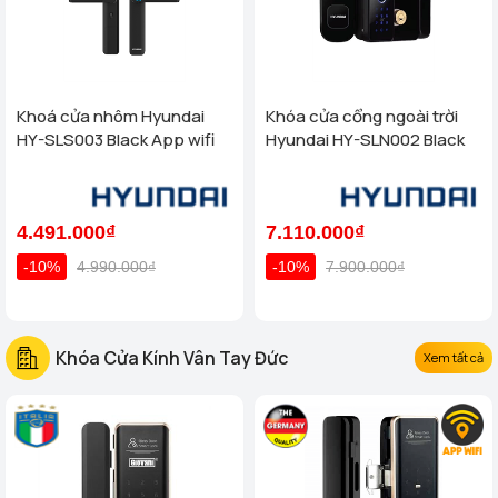
Khoá cửa nhôm Hyundai
Khóa cửa cổng ngoài trời
HY-SLS003 Black App wifi
Hyundai HY-SLN002 Black
4.491.000₫
7.110.000₫
-10%
4.990.000₫
-10%
7.900.000₫
Khóa Cửa Kính Vân Tay Đức
Xem tất cả