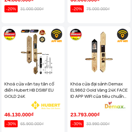
-20%
31.000.000₫
-20%
75.000.000₫
Khoá cửa vân tay tân cổ
Khóa cửa đại sảnh Demax
điển Hubert HB DSI8F EU
EL9862 Gold Vàng 24K FACE
GOLD 24K
ID APP WIFI của tiêu chuẩn
Đức
46.130.000₫
23.793.000₫
-30%
65.900.000₫
-30%
33.990.000₫