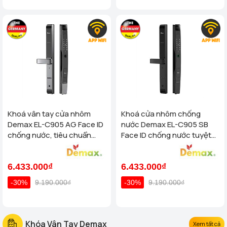
Khoá vân tay cửa nhôm
Khoá cửa nhôm chống
Demax EL-C905 AG Face ID
nước Demax EL-C905 SB
chống nước, tiêu chuẩn
Face ID chống nước tuyệt
Đức
đối - tiêu chuẩn Của Đức
6.433.000₫
6.433.000₫
-30%
9.190.000₫
-30%
9.190.000₫
Khóa Vân Tay Demax
Xem tất cả