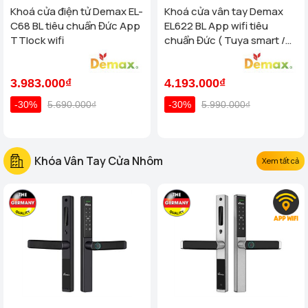
Khoá cửa điện tử Demax EL-
Khoá cửa vân tay Demax
C68 BL tiêu chuẩn Đức App
EL622 BL App wifi tiêu
TTlock wifi
chuẩn Đức ( Tuya smart /
App TTlock wifi )
3.983.000₫
4.193.000₫
-30%
5.690.000₫
-30%
5.990.000₫
Khóa Vân Tay Cửa Nhôm
Xem tất cả