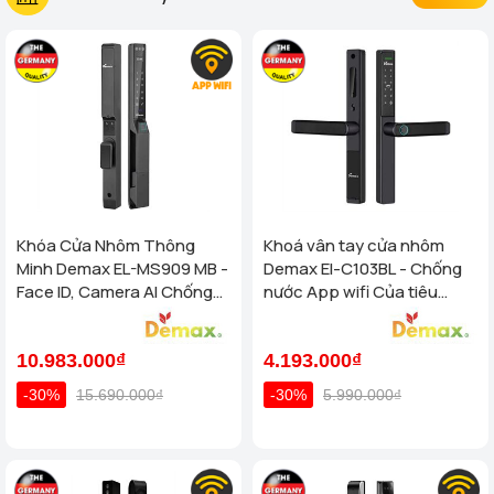
Khóa Cửa Nhôm Thông
Khoá vân tay cửa nhôm
Minh Demax EL-MS909 MB -
Demax El-C103BL - Chống
Face ID, Camera AI Chống
nước App wifi Của tiêu
Nước IP66 Cho Cửa Nhôm
chuẩn Đức
Cao Cấp
10.983.000₫
4.193.000₫
-30%
15.690.000₫
-30%
5.990.000₫