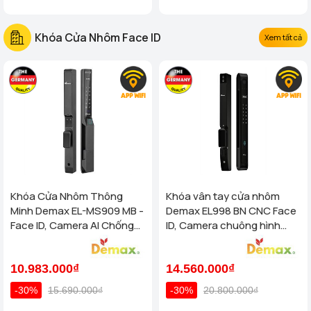
Khóa Cửa Nhôm Face ID
Xem tất cả
Khóa Cửa Nhôm Thông
Khóa vân tay cửa nhôm
Minh Demax EL-MS909 MB -
Demax EL998 BN CNC Face
Face ID, Camera AI Chống
ID, Camera chuông hình
Nước IP66 Cho Cửa Nhôm
chống nước của tiêu chuẩn
Cao Cấp
Đức
10.983.000₫
14.560.000₫
-30%
15.690.000₫
-30%
20.800.000₫