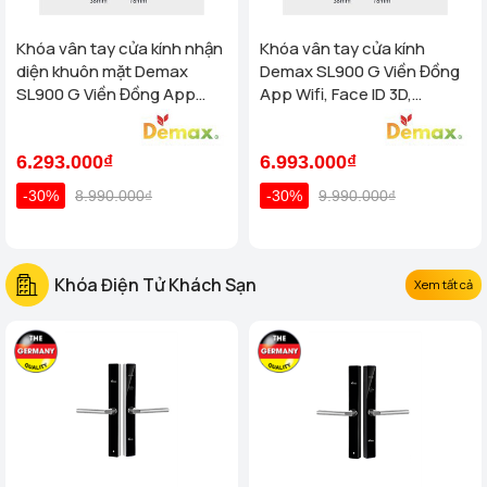
Khóa vân tay cửa kính nhận
Khóa vân tay cửa kính
diện khuôn mặt Demax
Demax SL900 G Viền Đồng
SL900 G Viền Đồng App
App Wifi, Face ID 3D,
Wifi, Face ID 3D của tiêu
Remote của tiêu chuẩn Đức
chuẩn Đức
6.293.000₫
6.993.000₫
-30%
8.990.000₫
-30%
9.990.000₫
Khóa Điện Tử Khách Sạn
Xem tất cả