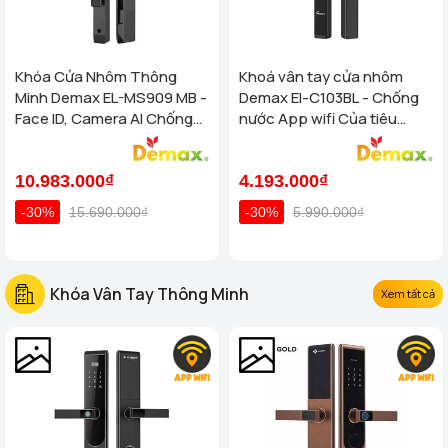
Khóa Cửa Nhôm Thông
Khoá vân tay cửa nhôm
Minh Demax EL-MS909 MB -
Demax El-C103BL - Chống
Face ID, Camera AI Chống
nước App wifi Của tiêu
Nước IP66 Cho Cửa Nhôm
chuẩn Đức
Cao Cấp
10.983.000₫
4.193.000₫
-30%
15.690.000₫
-30%
5.990.000₫
Khóa Vân Tay Thông Minh
Xem tất cả