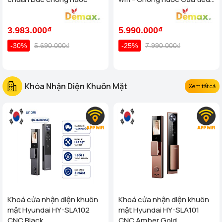
chuẩn Đức
3.983.000₫
5.990.000₫
-30%
5.690.000₫
-25%
7.990.000₫
Khóa Nhận Diện Khuôn Mặt
Xem tất cả
Khoá cửa nhận diện khuôn
Khoá cửa nhận diện khuôn
mặt Hyundai HY-SLA102
mặt Hyundai HY-SLA101
CNC Black
CNC Amber Gold