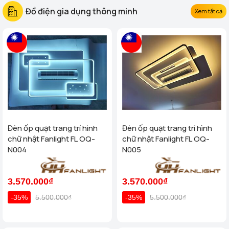
Đồ điện gia dụng thông minh
Xem tất cả
Đèn ốp quạt trang trí hình
Đèn ốp quạt trang trí hình
chữ nhật Fanlight FL OQ-
chữ nhật Fanlight FL OQ-
N004
N005
3.570.000₫
3.570.000₫
-35%
5.500.000₫
-35%
5.500.000₫