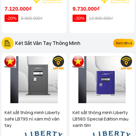
7.120.000₫
9.730.000₫
-20%
8.900.000₫
-30%
13.900.000₫
Két Sắt Vân Tay Thông Minh
Xem tất cả
Két sắt thông minh Liberty
Két sắt thông minh Liberty
safe LB79S nỉ xám mở vân
LB58S Special Edition màu
tay
xanh tím