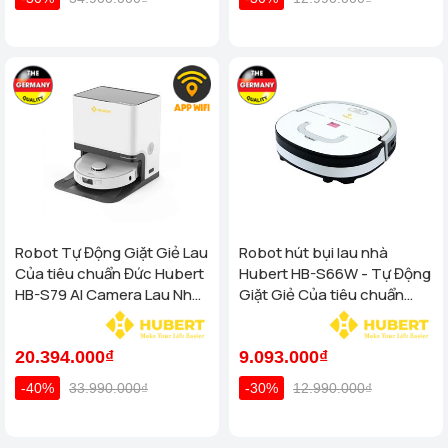
Robot Tự Động Giặt Giẻ Lau
Robot hút bụi lau nhà
Của tiêu chuẩn Đức Hubert
Hubert HB-S66W - Tự Động
HB-S79 AI Camera Lau Nhà
Giặt Giẻ Của tiêu chuẩn
Hút Bụi, diệt khuẩn
Đức
20.394.000₫
9.093.000₫
-40%
33.990.000₫
-30%
12.990.000₫