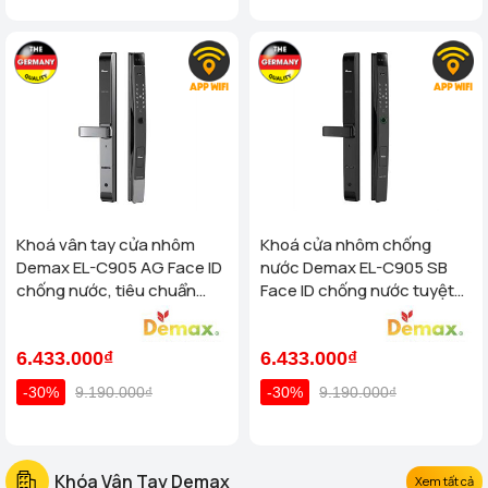
Khoá vân tay cửa nhôm
Khoá cửa nhôm chống
Demax EL-C905 AG Face ID
nước Demax EL-C905 SB
chống nước, tiêu chuẩn
Face ID chống nước tuyệt
Đức
đối - tiêu chuẩn Của Đức
6.433.000₫
6.433.000₫
-30%
9.190.000₫
-30%
9.190.000₫
Khóa Vân Tay Demax
Xem tất cả