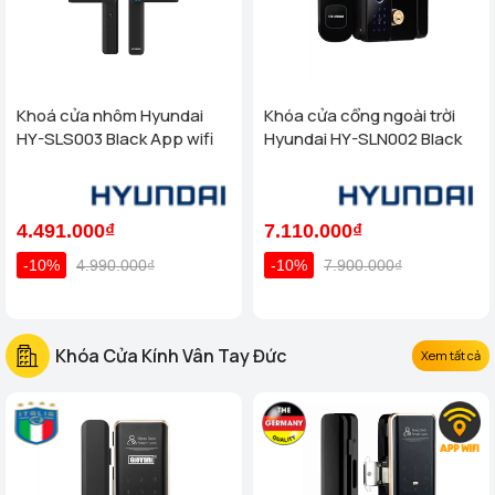
Khoá cửa nhôm Hyundai
Khóa cửa cổng ngoài trời
HY-SLS003 Black App wifi
Hyundai HY-SLN002 Black
4.491.000₫
7.110.000₫
-10%
4.990.000₫
-10%
7.900.000₫
Khóa Cửa Kính Vân Tay Đức
Xem tất cả