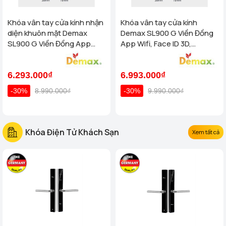
Khóa vân tay cửa kính nhận
Khóa vân tay cửa kính
diện khuôn mặt Demax
Demax SL900 G Viền Đồng
SL900 G Viền Đồng App
App Wifi, Face ID 3D,
Wifi, Face ID 3D của tiêu
Remote của tiêu chuẩn Đức
chuẩn Đức
6.293.000₫
6.993.000₫
-30%
8.990.000₫
-30%
9.990.000₫
Khóa Điện Tử Khách Sạn
Xem tất cả