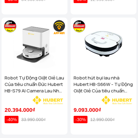
Robot Tự Động Giặt Giẻ Lau
Robot hút bụi lau nhà
Của tiêu chuẩn Đức Hubert
Hubert HB-S66W - Tự Động
HB-S79 AI Camera Lau Nhà
Giặt Giẻ Của tiêu chuẩn
Hút Bụi, diệt khuẩn
Đức
20.394.000₫
9.093.000₫
-40%
33.990.000₫
-30%
12.990.000₫