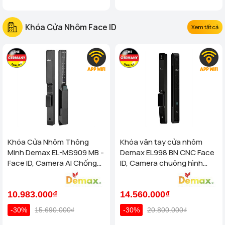
Khóa Cửa Nhôm Face ID
Xem tất cả
Khóa Cửa Nhôm Thông
Khóa vân tay cửa nhôm
Minh Demax EL-MS909 MB -
Demax EL998 BN CNC Face
Face ID, Camera AI Chống
ID, Camera chuông hình
Nước IP66 Cho Cửa Nhôm
chống nước của tiêu chuẩn
Cao Cấp
Đức
10.983.000₫
14.560.000₫
-30%
15.690.000₫
-30%
20.800.000₫