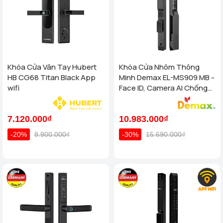
Khóa Cửa Vân Tay Hubert
Khóa Cửa Nhôm Thông
HB CG68 Titan Black App
Minh Demax EL-MS909 MB -
wifi
Face ID, Camera AI Chống
Nước IP66 Cho Cửa Nhôm
Cao Cấp
7.120.000₫
10.983.000₫
-20%
8.900.000₫
-30%
15.690.000₫