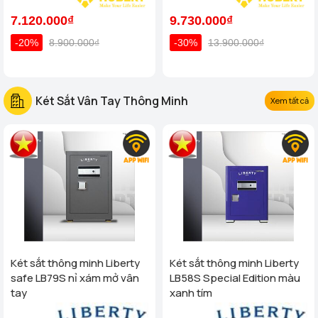
7.120.000₫
9.730.000₫
-20%
8.900.000₫
-30%
13.900.000₫
Két Sắt Vân Tay Thông Minh
Xem tất cả
Két sắt thông minh Liberty
Két sắt thông minh Liberty
safe LB79S nỉ xám mở vân
LB58S Special Edition màu
tay
xanh tím