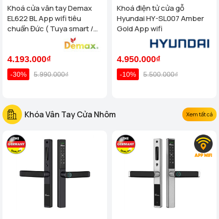
Khoá cửa vân tay Demax
Khoá điện tử cửa gỗ
EL622 BL App wifi tiêu
Hyundai HY-SL007 Amber
chuẩn Đức ( Tuya smart /
Gold App wifi
App TTlock wifi )
4.193.000₫
4.950.000₫
-30%
5.990.000₫
-10%
5.500.000₫
Khóa Vân Tay Cửa Nhôm
Xem tất cả