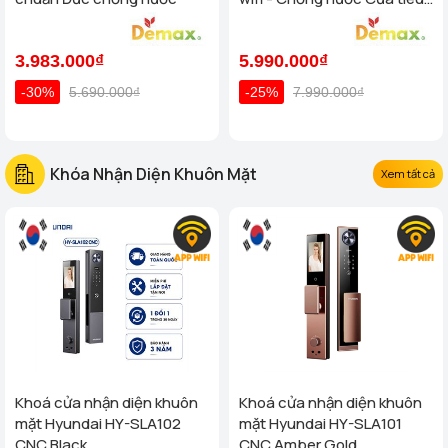
chuẩn Đức
3.983.000₫
5.990.000₫
-30%
5.690.000₫
-25%
7.990.000₫
Khóa Nhận Diện Khuôn Mặt
Xem tất cả
Khoá cửa nhận diện khuôn
Khoá cửa nhận diện khuôn
mặt Hyundai HY-SLA102
mặt Hyundai HY-SLA101
CNC Black
CNC Amber Gold