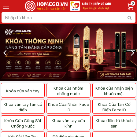
0
Khóa cửa nhôm
Khóa cửa nhận diện
Khóa cửa vân tay
chống nước
khuôn mặt
Khóa vân tay tân cổ
Khóa Cửa Nhôm Face
Khóa Cửa Tân Cổ
điển
ID
Điển Face ID
Khóa Cửa Cổng Sắt
Khóa vân tay cửa
Khóa điện tử khách
Chống Nước
kính
sạn
Két Sắt Vân Tay
Đồ điện gia dụng