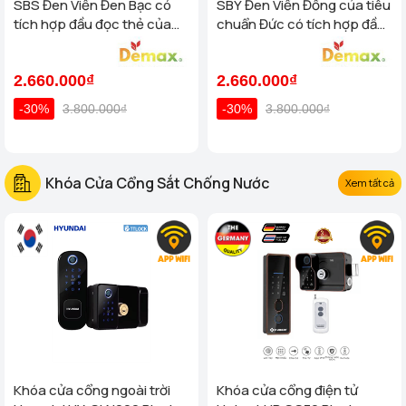
SBS Đen Viền Đen Bạc có
SBY Đen Viền Đồng của tiêu
tích hợp đầu đọc thẻ của
chuẩn Đức có tích hợp đầu
tiêu chuẩn Đức
đọc thẻ
2.660.000₫
2.660.000₫
-30%
3.800.000₫
-30%
3.800.000₫
Khóa Cửa Cổng Sắt Chống Nước
Xem tất cả
Khóa cửa cổng ngoài trời
Khóa cửa cổng điện tử