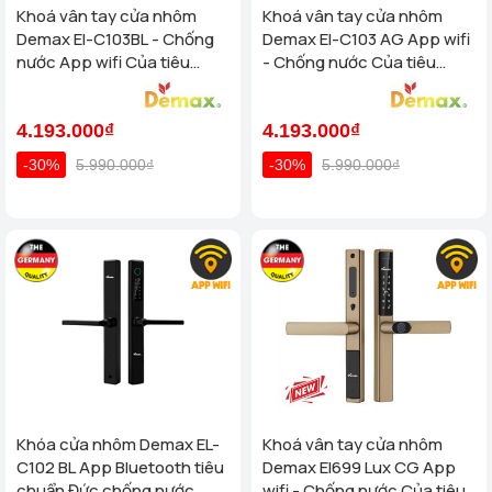
Khoá vân tay cửa nhôm
Khoá vân tay cửa nhôm
Demax El-C103BL - Chống
Demax El-C103 AG App wifi
nước App wifi Của tiêu
- Chống nước Của tiêu
chuẩn Đức
chuẩn Đức
4.193.000₫
4.193.000₫
-30%
5.990.000₫
-30%
5.990.000₫
Khóa cửa nhôm Demax EL-
Khoá vân tay cửa nhôm
C102 BL App Bluetooth tiêu
Demax El699 Lux CG App
chuẩn Đức chống nước
wifi - Chống nước Của tiêu