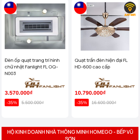
Đèn ốp quạt trang trí hình
Quạt trần đèn hiện đại FL
chữ nhật Fanlight FL OQ-
HD-600 cao cấp
N003
3.570.000₫
10.790.000₫
-35%
5.500.000₫
-35%
16.600.000₫
HỘ KINH DOANH NHÀ THÔNG MINH HOMEGO - BẾP VŨ
SƠN