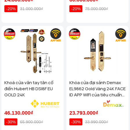
-20%
31.000.000₫
-20%
75.000.000₫
Khoá cửa vân tay tân cổ
Khóa cửa đại sảnh Demax
điển Hubert HB DSI8F EU
EL9862 Gold Vàng 24K FACE
GOLD 24K
ID APP WIFI của tiêu chuẩn
Đức
46.130.000₫
23.793.000₫
-30%
65.900.000₫
-30%
33.990.000₫