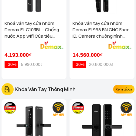
Khoá vân tay cửa nhôm
Khóa vân tay cửa nhôm
Demax El-C103BL - Chống
Demax EL998 BN CNC Face
nước App wifi Của tiêu
ID, Camera chuông hình
chuẩn Đức
chống nước của tiêu chuẩn
Đức
4.193.000₫
14.560.000₫
-30%
5.990.000₫
-30%
20.800.000₫
Khóa Vân Tay Thông Minh
Xem tất cả