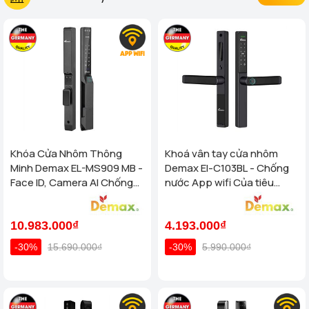
Khóa Cửa Nhôm Thông
Khoá vân tay cửa nhôm
Minh Demax EL-MS909 MB -
Demax El-C103BL - Chống
Face ID, Camera AI Chống
nước App wifi Của tiêu
Nước IP66 Cho Cửa Nhôm
chuẩn Đức
Cao Cấp
10.983.000₫
4.193.000₫
-30%
15.690.000₫
-30%
5.990.000₫