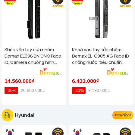
Khóa vân tay cửa nhôm
Khoá vân tay cửa nhôm
Demax EL998 BN CNC Face
Demax EL-C905 AG Face ID
ID, Camera chuông hình
chống nước, tiêu chuẩn
chống nước của tiêu chuẩn
Đức
Đức
14.560.000₫
6.433.000₫
-30%
20.800.000₫
-30%
9.190.000₫
Hyundai
Xem tất cả