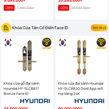
5.593.000₫
10.283.000₫
-30%
7.990.000₫
-30%
14.690.000₫
Khóa Cửa Tân Cổ Điển Face ID
Xem tất cả
Khóa cửa gỗ đại sảnh
Khóa cửa đại sảnh Hyundai
Hyundai HY-SLC8817
HY-SLC8820 Gold App wifi
Bronze Face ID
mạ Vàng 24K
24.800.000₫
60.000.000₫