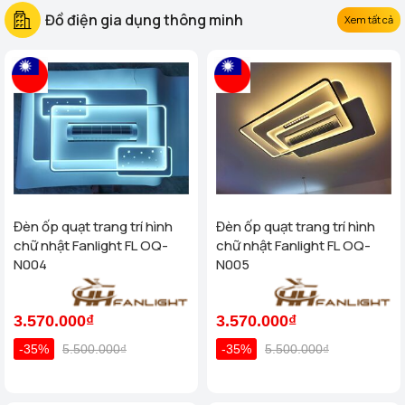
Đồ điện gia dụng thông minh
Xem tất cả
Đèn ốp quạt trang trí hình
Đèn ốp quạt trang trí hình
chữ nhật Fanlight FL OQ-
chữ nhật Fanlight FL OQ-
N004
N005
3.570.000₫
3.570.000₫
-35%
5.500.000₫
-35%
5.500.000₫