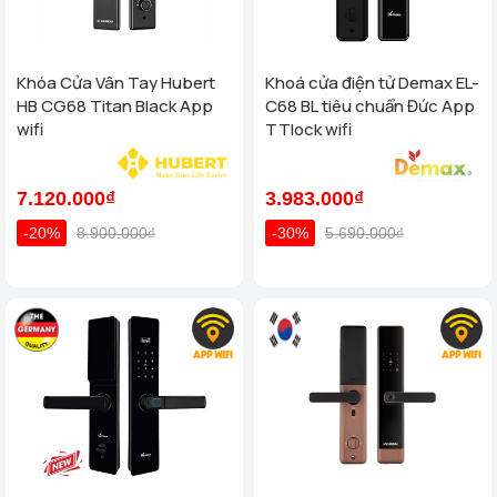
Khóa Cửa Vân Tay Hubert
Khoá cửa điện tử Demax EL-
HB CG68 Titan Black App
C68 BL tiêu chuẩn Đức App
wifi
TTlock wifi
7.120.000₫
3.983.000₫
-20%
8.900.000₫
-30%
5.690.000₫