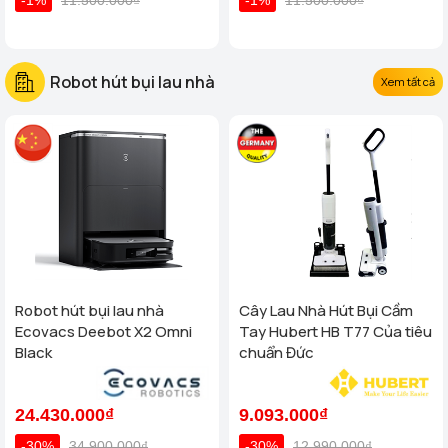
Robot hút bụi lau nhà
Xem tất cả
Robot hút bụi lau nhà
Cây Lau Nhà Hút Bụi Cầm
Ecovacs Deebot X2 Omni
Tay Hubert HB T77 Của tiêu
Black
chuẩn Đức
24.430.000₫
9.093.000₫
-30%
34.900.000₫
-30%
12.990.000₫