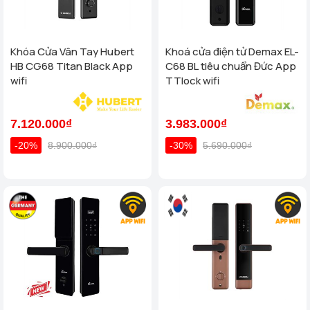
Khóa Cửa Vân Tay Hubert
Khoá cửa điện tử Demax EL-
HB CG68 Titan Black App
C68 BL tiêu chuẩn Đức App
wifi
TTlock wifi
7.120.000₫
3.983.000₫
-20%
8.900.000₫
-30%
5.690.000₫