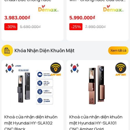
chuẩn Đức
3.983.000₫
5.990.000₫
-30%
5.690.000₫
-25%
7.990.000₫
Khóa Nhận Diện Khuôn Mặt
Xem tất cả
Khoá cửa nhận diện khuôn
Khoá cửa nhận diện khuôn
mặt Hyundai HY-SLA102
mặt Hyundai HY-SLA101
CNC Black
CNC Amber Gold