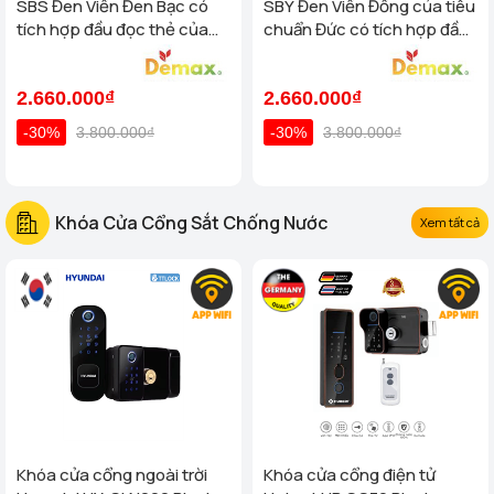
SBS Đen Viền Đen Bạc có
SBY Đen Viền Đồng của tiêu
tích hợp đầu đọc thẻ của
chuẩn Đức có tích hợp đầu
tiêu chuẩn Đức
đọc thẻ
2.660.000₫
2.660.000₫
-30%
3.800.000₫
-30%
3.800.000₫
Khóa Cửa Cổng Sắt Chống Nước
Xem tất cả
Khóa cửa cổng ngoài trời
Khóa cửa cổng điện tử