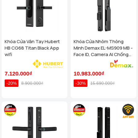
Khóa Cửa Vân Tay Hubert
Khóa Cửa Nhôm Thông
HB CG68 Titan Black App
Minh Demax EL-MS909 MB -
wifi
Face ID, Camera AI Chống
Nước IP66 Cho Cửa Nhôm
Cao Cấp
7.120.000₫
10.983.000₫
-20%
8.900.000₫
-30%
15.690.000₫