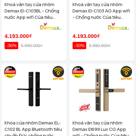
Khoá vân tay cửa nhôm
Khoá vân tay cửa nhôm
Demax El-C103BL - Chống
Demax El-C103 AG App wifi
nước App wifi Của tiêu
- Chống nước Của tiêu
chuẩn Đức
chuẩn Đức
4.193.000₫
4.193.000₫
-30%
5.990.000₫
-30%
5.990.000₫
Khóa cửa nhôm Demax EL-
Khoá vân tay cửa nhôm
C102 BL App Bluetooth tiêu
Demax El699 Lux CG App
chuẩn Đức chống nước
wifi - Chống nước Của tiêu