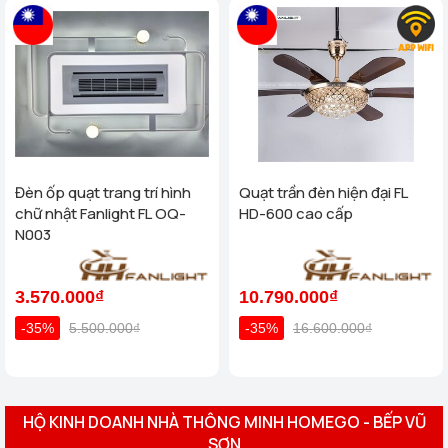
Đèn ốp quạt trang trí hình
Quạt trần đèn hiện đại FL
chữ nhật Fanlight FL OQ-
HD-600 cao cấp
N003
3.570.000₫
10.790.000₫
-35%
5.500.000₫
-35%
16.600.000₫
HỘ KINH DOANH NHÀ THÔNG MINH HOMEGO - BẾP VŨ
SƠN