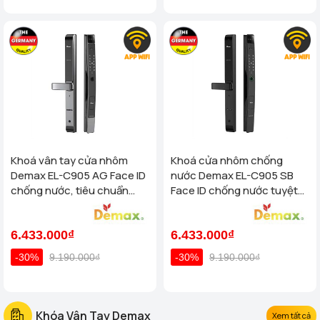
Khoá vân tay cửa nhôm
Khoá cửa nhôm chống
Demax EL-C905 AG Face ID
nước Demax EL-C905 SB
chống nước, tiêu chuẩn
Face ID chống nước tuyệt
Đức
đối - tiêu chuẩn Của Đức
6.433.000₫
6.433.000₫
-30%
9.190.000₫
-30%
9.190.000₫
Khóa Vân Tay Demax
Xem tất cả