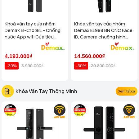
Khoá vân tay cửa nhôm
Khóa vân tay cửa nhôm
Demax El-C103BL - Chống
Demax EL998 BN CNC Face
nước App wifi Của tiêu
ID, Camera chuông hình
chuẩn Đức
chống nước của tiêu chuẩn
Đức
4.193.000₫
14.560.000₫
-30%
5.990.000₫
-30%
20.800.000₫
Khóa Vân Tay Thông Minh
Xem tất cả