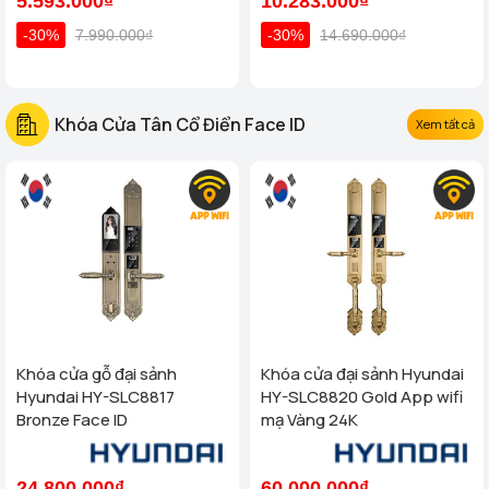
5.593.000₫
10.283.000₫
-30%
7.990.000₫
-30%
14.690.000₫
Khóa Cửa Tân Cổ Điển Face ID
Xem tất cả
Khóa cửa gỗ đại sảnh
Khóa cửa đại sảnh Hyundai
Hyundai HY-SLC8817
HY-SLC8820 Gold App wifi
Bronze Face ID
mạ Vàng 24K
24.800.000₫
60.000.000₫