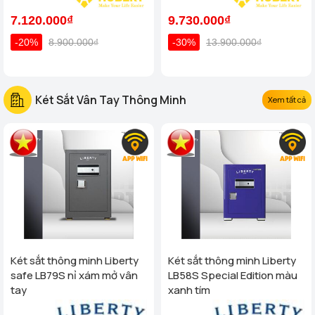
7.120.000₫
9.730.000₫
-20%
8.900.000₫
-30%
13.900.000₫
Két Sắt Vân Tay Thông Minh
Xem tất cả
Két sắt thông minh Liberty
Két sắt thông minh Liberty
safe LB79S nỉ xám mở vân
LB58S Special Edition màu
tay
xanh tím