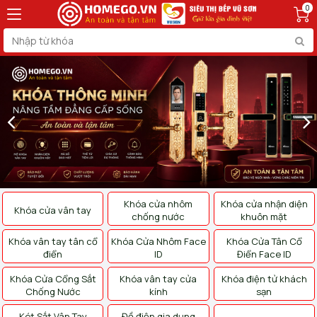
0
Khóa cửa nhôm
Khóa cửa nhận diện
Khóa cửa vân tay
chống nước
khuôn mặt
Khóa vân tay tân cổ
Khóa Cửa Nhôm Face
Khóa Cửa Tân Cổ
điển
ID
Điển Face ID
Khóa Cửa Cổng Sắt
Khóa vân tay cửa
Khóa điện tử khách
Chống Nước
kính
sạn
Két Sắt Vân Tay
Đồ điện gia dụng