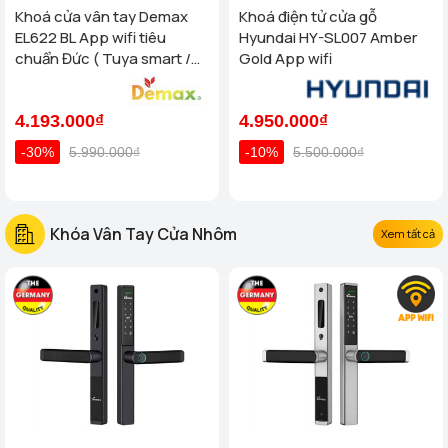
Khoá cửa vân tay Demax
Khoá điện tử cửa gỗ
EL622 BL App wifi tiêu
Hyundai HY-SL007 Amber
chuẩn Đức ( Tuya smart /
Gold App wifi
App TTlock wifi )
4.193.000₫
4.950.000₫
-30%
5.990.000₫
-10%
5.500.000₫
Khóa Vân Tay Cửa Nhôm
Xem tất cả