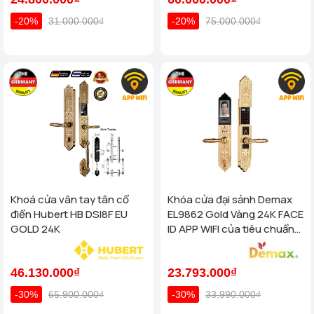
-20%
31.000.000₫
-20%
75.000.000₫
Khoá cửa vân tay tân cổ
Khóa cửa đại sảnh Demax
điển Hubert HB DSI8F EU
EL9862 Gold Vàng 24K FACE
GOLD 24K
ID APP WIFI của tiêu chuẩn
Đức
46.130.000₫
23.793.000₫
-30%
65.900.000₫
-30%
33.990.000₫