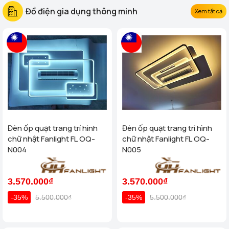
Đồ điện gia dụng thông minh
Xem tất cả
Đèn ốp quạt trang trí hình
Đèn ốp quạt trang trí hình
chữ nhật Fanlight FL OQ-
chữ nhật Fanlight FL OQ-
N004
N005
3.570.000₫
3.570.000₫
-35%
5.500.000₫
-35%
5.500.000₫