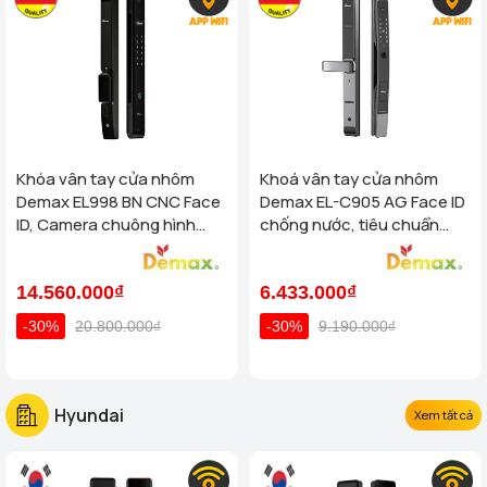
Khóa vân tay cửa nhôm
Khoá vân tay cửa nhôm
Demax EL998 BN CNC Face
Demax EL-C905 AG Face ID
ID, Camera chuông hình
chống nước, tiêu chuẩn
chống nước của tiêu chuẩn
Đức
Đức
14.560.000₫
6.433.000₫
-30%
20.800.000₫
-30%
9.190.000₫
Hyundai
Xem tất cả