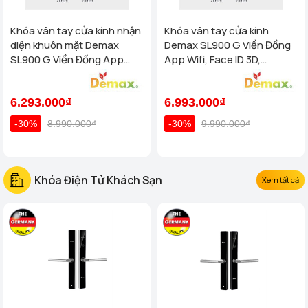
Khóa vân tay cửa kính nhận
Khóa vân tay cửa kính
diện khuôn mặt Demax
Demax SL900 G Viền Đồng
SL900 G Viền Đồng App
App Wifi, Face ID 3D,
Wifi, Face ID 3D của tiêu
Remote của tiêu chuẩn Đức
chuẩn Đức
6.293.000₫
6.993.000₫
-30%
8.990.000₫
-30%
9.990.000₫
Khóa Điện Tử Khách Sạn
Xem tất cả