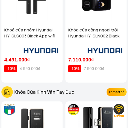
Khoá cửa nhôm Hyundai
Khóa cửa cổng ngoài trời
HY-SLS003 Black App wifi
Hyundai HY-SLN002 Black
4.491.000₫
7.110.000₫
-10%
4.990.000₫
-10%
7.900.000₫
Khóa Cửa Kính Vân Tay Đức
Xem tất cả