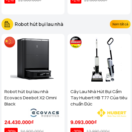
Robot hút bụi lau nhà
Xem tất cả
Robot hút bụi lau nhà
Cây Lau Nhà Hút Bụi Cầm
Ecovacs Deebot X2 Omni
Tay Hubert HB T77 Của tiêu
Black
chuẩn Đức
24.430.000₫
9.093.000₫
-30%
34.900.000₫
-30%
12.990.000₫