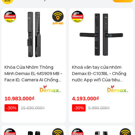
Khóa Cửa Nhôm Thông
Khoá vân tay cửa nhôm
Minh Demax EL-MS909 MB -
Demax El-C103BL - Chống
Face ID, Camera AI Chống
nước App wifi Của tiêu
Nước IP66 Cho Cửa Nhôm
chuẩn Đức
Cao Cấp
10.983.000₫
4.193.000₫
-30%
15.690.000₫
-30%
5.990.000₫