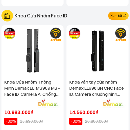
Khóa Cửa Nhôm Face ID
Xem tất cả
Khóa Cửa Nhôm Thông
Khóa vân tay cửa nhôm
Minh Demax EL-MS909 MB -
Demax EL998 BN CNC Face
Face ID, Camera AI Chống
ID, Camera chuông hình
Nước IP66 Cho Cửa Nhôm
chống nước của tiêu chuẩn
Cao Cấp
Đức
10.983.000₫
14.560.000₫
-30%
15.690.000₫
-30%
20.800.000₫