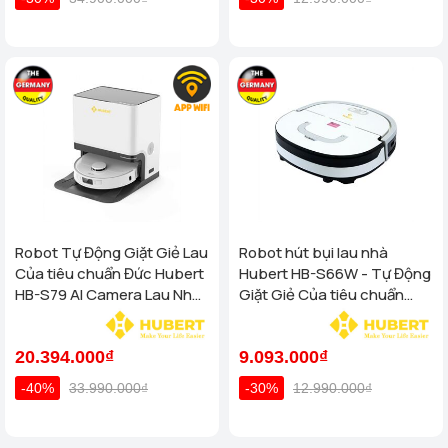
Robot Tự Động Giặt Giẻ Lau
Robot hút bụi lau nhà
Của tiêu chuẩn Đức Hubert
Hubert HB-S66W - Tự Động
HB-S79 AI Camera Lau Nhà
Giặt Giẻ Của tiêu chuẩn
Hút Bụi, diệt khuẩn
Đức
20.394.000₫
9.093.000₫
-40%
33.990.000₫
-30%
12.990.000₫