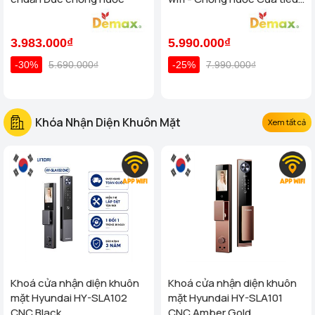
chuẩn Đức
3.983.000₫
5.990.000₫
-30%
5.690.000₫
-25%
7.990.000₫
Khóa Nhận Diện Khuôn Mặt
Xem tất cả
Khoá cửa nhận diện khuôn
Khoá cửa nhận diện khuôn
mặt Hyundai HY-SLA102
mặt Hyundai HY-SLA101
CNC Black
CNC Amber Gold