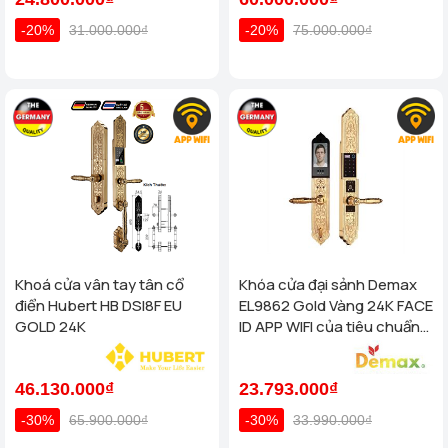
-20%
31.000.000₫
-20%
75.000.000₫
Khoá cửa vân tay tân cổ
Khóa cửa đại sảnh Demax
điển Hubert HB DSI8F EU
EL9862 Gold Vàng 24K FACE
GOLD 24K
ID APP WIFI của tiêu chuẩn
Đức
46.130.000₫
23.793.000₫
-30%
65.900.000₫
-30%
33.990.000₫