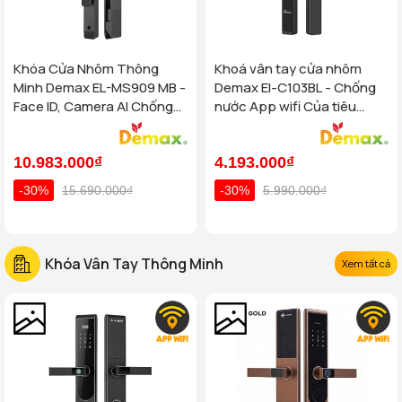
Khóa Cửa Nhôm Thông
Khoá vân tay cửa nhôm
Minh Demax EL-MS909 MB -
Demax El-C103BL - Chống
Face ID, Camera AI Chống
nước App wifi Của tiêu
Nước IP66 Cho Cửa Nhôm
chuẩn Đức
Cao Cấp
10.983.000₫
4.193.000₫
-30%
15.690.000₫
-30%
5.990.000₫
Khóa Vân Tay Thông Minh
Xem tất cả