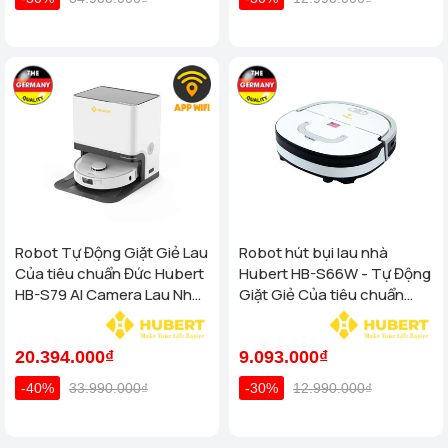
Robot Tự Động Giặt Giẻ Lau
Robot hút bụi lau nhà
Của tiêu chuẩn Đức Hubert
Hubert HB-S66W - Tự Động
HB-S79 AI Camera Lau Nhà
Giặt Giẻ Của tiêu chuẩn
Hút Bụi, diệt khuẩn
Đức
20.394.000₫
9.093.000₫
-40%
33.990.000₫
-30%
12.990.000₫