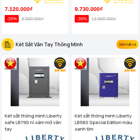
7.120.000₫
9.730.000₫
-20%
8.900.000₫
-30%
13.900.000₫
Két Sắt Vân Tay Thông Minh
Xem tất cả
Két sắt thông minh Liberty
Két sắt thông minh Liberty
safe LB79S nỉ xám mở vân
LB58S Special Edition màu
tay
xanh tím