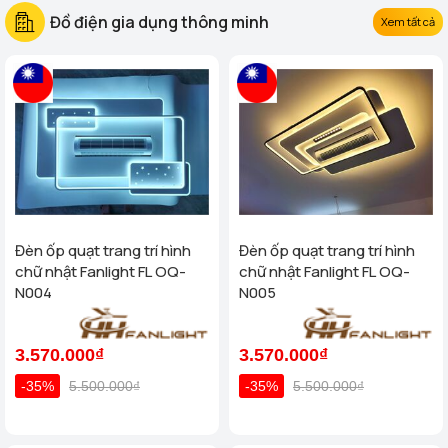
Đồ điện gia dụng thông minh
Xem tất cả
Đèn ốp quạt trang trí hình
Đèn ốp quạt trang trí hình
chữ nhật Fanlight FL OQ-
chữ nhật Fanlight FL OQ-
N004
N005
3.570.000₫
3.570.000₫
-35%
5.500.000₫
-35%
5.500.000₫