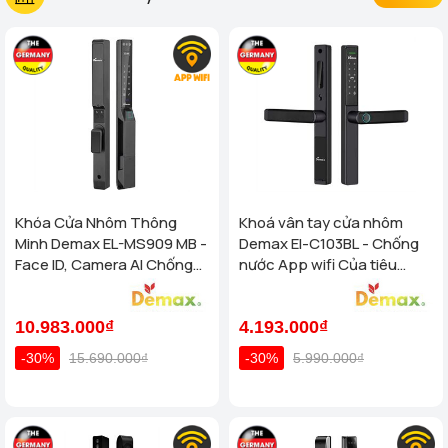
Khóa Cửa Nhôm Thông
Khoá vân tay cửa nhôm
Minh Demax EL-MS909 MB -
Demax El-C103BL - Chống
Face ID, Camera AI Chống
nước App wifi Của tiêu
Nước IP66 Cho Cửa Nhôm
chuẩn Đức
Cao Cấp
10.983.000₫
4.193.000₫
-30%
15.690.000₫
-30%
5.990.000₫