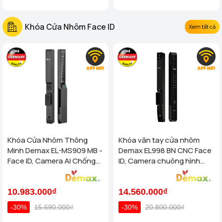
Khóa Cửa Nhôm Face ID
Xem tất cả
Khóa Cửa Nhôm Thông
Khóa vân tay cửa nhôm
Minh Demax EL-MS909 MB -
Demax EL998 BN CNC Face
Face ID, Camera AI Chống
ID, Camera chuông hình
Nước IP66 Cho Cửa Nhôm
chống nước của tiêu chuẩn
Cao Cấp
Đức
10.983.000₫
14.560.000₫
-30%
15.690.000₫
-30%
20.800.000₫