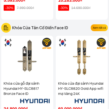
5.593.000₫
10.283.000₫
-30%
7.990.000₫
-30%
14.690.000₫
Khóa Cửa Tân Cổ Điển Face ID
Xem tất cả
Khóa cửa gỗ đại sảnh
Khóa cửa đại sảnh Hyundai
Hyundai HY-SLC8817
HY-SLC8820 Gold App wifi
Bronze Face ID
mạ Vàng 24K
24.800.000₫
60.000.000₫