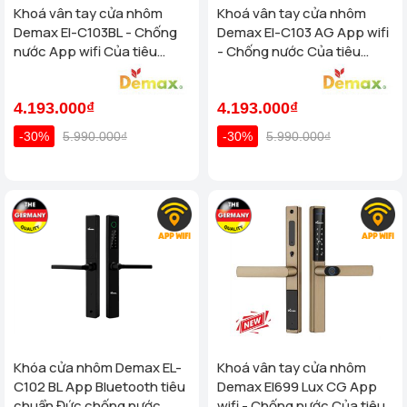
Khoá vân tay cửa nhôm
Khoá vân tay cửa nhôm
Demax El-C103BL - Chống
Demax El-C103 AG App wifi
nước App wifi Của tiêu
- Chống nước Của tiêu
chuẩn Đức
chuẩn Đức
4.193.000₫
4.193.000₫
-30%
5.990.000₫
-30%
5.990.000₫
Khóa cửa nhôm Demax EL-
Khoá vân tay cửa nhôm
C102 BL App Bluetooth tiêu
Demax El699 Lux CG App
chuẩn Đức chống nước
wifi - Chống nước Của tiêu