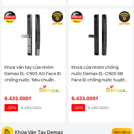
Khoá vân tay cửa nhôm
Khoá cửa nhôm chống
Demax EL-C905 AG Face ID
nước Demax EL-C905 SB
chống nước, tiêu chuẩn
Face ID chống nước tuyệt
Đức
đối - tiêu chuẩn Của Đức
6.433.000₫
6.433.000₫
-30%
9.190.000₫
-30%
9.190.000₫
Khóa Vân Tay Demax
Xem tất cả