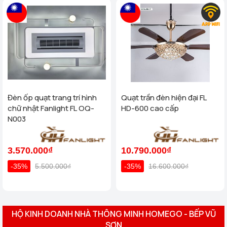
Đèn ốp quạt trang trí hình
Quạt trần đèn hiện đại FL
chữ nhật Fanlight FL OQ-
HD-600 cao cấp
N003
3.570.000₫
10.790.000₫
-35%
5.500.000₫
-35%
16.600.000₫
HỘ KINH DOANH NHÀ THÔNG MINH HOMEGO - BẾP VŨ
SƠN