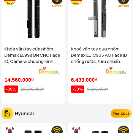
Khóa vân tay cửa nhôm
Khoá vân tay cửa nhôm
Demax EL998 BN CNC Face
Demax EL-C905 AG Face ID
ID, Camera chuông hình
chống nước, tiêu chuẩn
chống nước của tiêu chuẩn
Đức
Đức
14.560.000₫
6.433.000₫
-30%
20.800.000₫
-30%
9.190.000₫
Hyundai
Xem tất cả