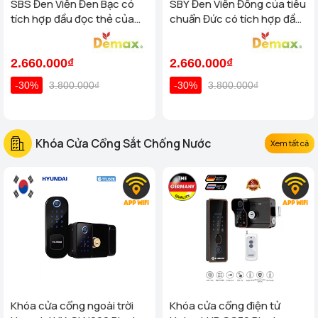
SBS Đen Viền Đen Bạc có
SBY Đen Viền Đồng của tiêu
tích hợp đầu đọc thẻ của
chuẩn Đức có tích hợp đầu
tiêu chuẩn Đức
đọc thẻ
2.660.000₫
2.660.000₫
-30%
3.800.000₫
-30%
3.800.000₫
Khóa Cửa Cổng Sắt Chống Nước
Xem tất cả
Khóa cửa cổng ngoài trời
Khóa cửa cổng điện tử