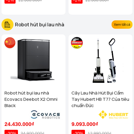
Robot hút bụi lau nhà
Xem tất cả
Robot hút bụi lau nhà
Cây Lau Nhà Hút Bụi Cầm
Ecovacs Deebot X2 Omni
Tay Hubert HB T77 Của tiêu
Black
chuẩn Đức
24.430.000₫
9.093.000₫
-30%
34.900.000₫
-30%
12.990.000₫