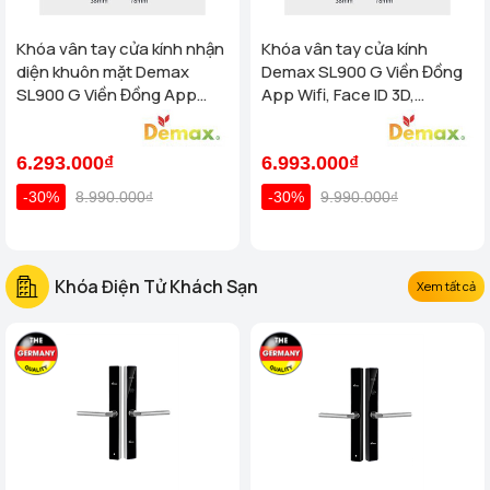
Khóa vân tay cửa kính nhận
Khóa vân tay cửa kính
diện khuôn mặt Demax
Demax SL900 G Viền Đồng
SL900 G Viền Đồng App
App Wifi, Face ID 3D,
Wifi, Face ID 3D của tiêu
Remote của tiêu chuẩn Đức
chuẩn Đức
6.293.000₫
6.993.000₫
-30%
8.990.000₫
-30%
9.990.000₫
Khóa Điện Tử Khách Sạn
Xem tất cả