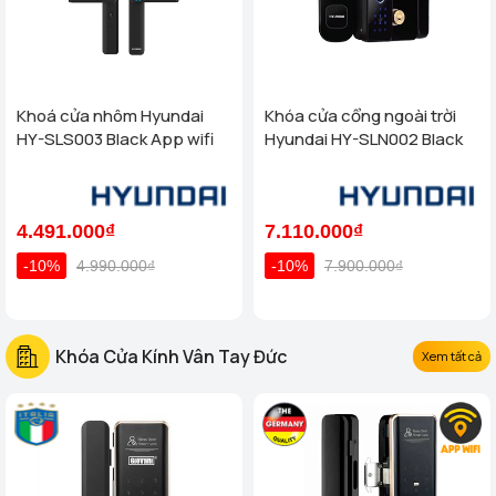
Khoá cửa nhôm Hyundai
Khóa cửa cổng ngoài trời
HY-SLS003 Black App wifi
Hyundai HY-SLN002 Black
4.491.000₫
7.110.000₫
-10%
4.990.000₫
-10%
7.900.000₫
Khóa Cửa Kính Vân Tay Đức
Xem tất cả