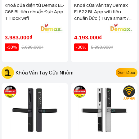
Khoá cửa điện tử Demax EL-
Khoá cửa vân tay Demax
C68 BL tiêu chuẩn Đức App
EL622 BL App wifi tiêu
TTlock wifi
chuẩn Đức ( Tuya smart /
App TTlock wifi )
3.983.000₫
4.193.000₫
-30%
5.690.000₫
-30%
5.990.000₫
Khóa Vân Tay Cửa Nhôm
Xem tất cả