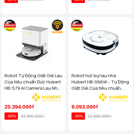
Robot Tự Động Giặt Giẻ Lau
Robot hút bụi lau nhà
Của tiêu chuẩn Đức Hubert
Hubert HB-S66W - Tự Động
HB-S79 AI Camera Lau Nhà
Giặt Giẻ Của tiêu chuẩn
Hút Bụi, diệt khuẩn
Đức
20.394.000₫
9.093.000₫
-40%
33.990.000₫
-30%
12.990.000₫