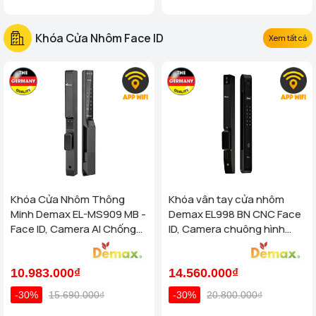
Khóa Cửa Nhôm Face ID
Xem tất cả
Khóa Cửa Nhôm Thông
Khóa vân tay cửa nhôm
Minh Demax EL-MS909 MB -
Demax EL998 BN CNC Face
Face ID, Camera AI Chống
ID, Camera chuông hình
Nước IP66 Cho Cửa Nhôm
chống nước của tiêu chuẩn
Cao Cấp
Đức
10.983.000₫
14.560.000₫
-30%
15.690.000₫
-30%
20.800.000₫