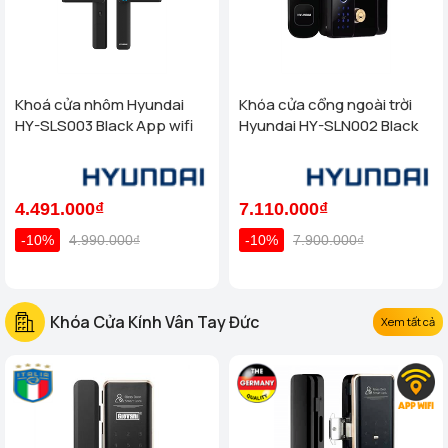
Khoá cửa nhôm Hyundai
Khóa cửa cổng ngoài trời
HY-SLS003 Black App wifi
Hyundai HY-SLN002 Black
4.491.000₫
7.110.000₫
-10%
4.990.000₫
-10%
7.900.000₫
Khóa Cửa Kính Vân Tay Đức
Xem tất cả