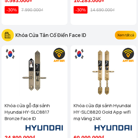
5.593.000₫
10.283.000₫
-30%
7.990.000₫
-30%
14.690.000₫
Khóa Cửa Tân Cổ Điển Face ID
Xem tất cả
Khóa cửa gỗ đại sảnh
Khóa cửa đại sảnh Hyundai
Hyundai HY-SLC8817
HY-SLC8820 Gold App wifi
Bronze Face ID
mạ Vàng 24K
24.800.000₫
60.000.000₫