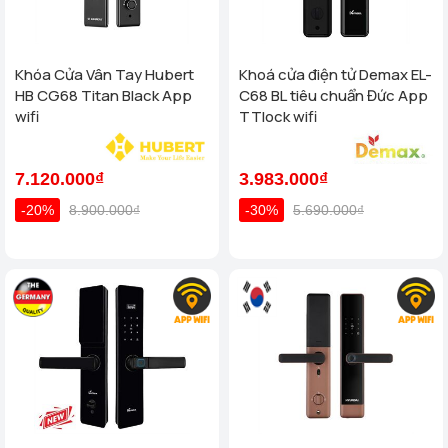
Khóa Cửa Vân Tay Hubert
Khoá cửa điện tử Demax EL-
HB CG68 Titan Black App
C68 BL tiêu chuẩn Đức App
wifi
TTlock wifi
7.120.000₫
3.983.000₫
-20%
8.900.000₫
-30%
5.690.000₫