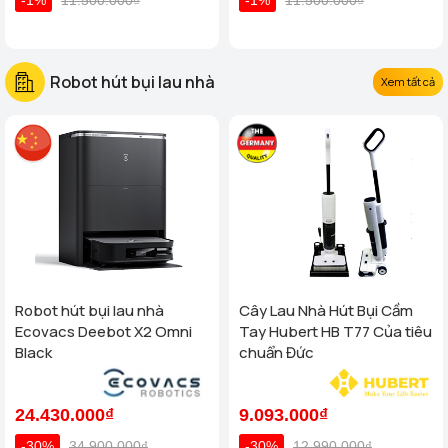
Robot hút bụi lau nhà
Xem tất cả
Robot hút bụi lau nhà
Cây Lau Nhà Hút Bụi Cầm
Ecovacs Deebot X2 Omni
Tay Hubert HB T77 Của tiêu
Black
chuẩn Đức
24.430.000₫
9.093.000₫
-30%
34.900.000₫
-30%
12.990.000₫