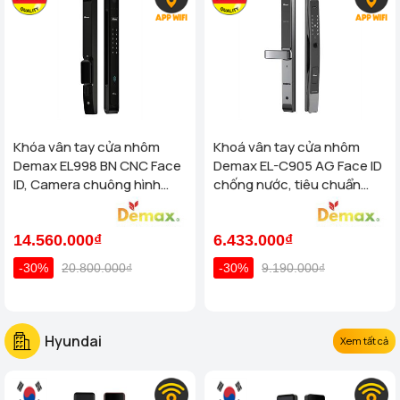
Khóa vân tay cửa nhôm
Khoá vân tay cửa nhôm
Demax EL998 BN CNC Face
Demax EL-C905 AG Face ID
ID, Camera chuông hình
chống nước, tiêu chuẩn
chống nước của tiêu chuẩn
Đức
Đức
14.560.000₫
6.433.000₫
-30%
20.800.000₫
-30%
9.190.000₫
Hyundai
Xem tất cả