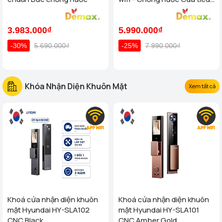
chuẩn Đức
3.983.000₫
5.990.000₫
-30%
5.690.000₫
-25%
7.990.000₫
Khóa Nhận Diện Khuôn Mặt
Xem tất cả
Khoá cửa nhận diện khuôn
Khoá cửa nhận diện khuôn
mặt Hyundai HY-SLA102
mặt Hyundai HY-SLA101
CNC Black
CNC Amber Gold