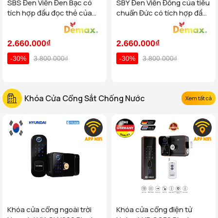
SBS Đen Viền Đen Bạc có
SBY Đen Viền Đồng của tiêu
tích hợp đầu đọc thẻ của
chuẩn Đức có tích hợp đầu
tiêu chuẩn Đức
đọc thẻ
2.660.000₫
2.660.000₫
-30%
3.800.000₫
-30%
3.800.000₫
Khóa Cửa Cổng Sắt Chống Nước
Xem tất cả
Khóa cửa cổng ngoài trời
Khóa cửa cổng điện tử