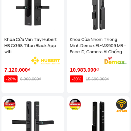
Khóa Cửa Vân Tay Hubert
Khóa Cửa Nhôm Thông
HB CG68 Titan Black App
Minh Demax EL-MS909 MB -
wifi
Face ID, Camera AI Chống
Nước IP66 Cho Cửa Nhôm
Cao Cấp
7.120.000₫
10.983.000₫
-20%
8.900.000₫
-30%
15.690.000₫