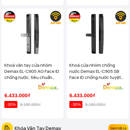
Khoá vân tay cửa nhôm
Khoá cửa nhôm chống
Demax EL-C905 AG Face ID
nước Demax EL-C905 SB
chống nước, tiêu chuẩn
Face ID chống nước tuyệt
Đức
đối - tiêu chuẩn Của Đức
6.433.000₫
6.433.000₫
-30%
9.190.000₫
-30%
9.190.000₫
Khóa Vân Tay Demax
Xem tất cả