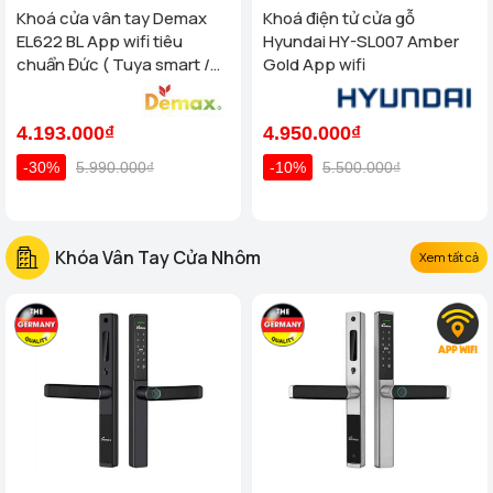
Khoá cửa vân tay Demax
Khoá điện tử cửa gỗ
EL622 BL App wifi tiêu
Hyundai HY-SL007 Amber
chuẩn Đức ( Tuya smart /
Gold App wifi
App TTlock wifi )
4.193.000₫
4.950.000₫
-30%
5.990.000₫
-10%
5.500.000₫
Khóa Vân Tay Cửa Nhôm
Xem tất cả