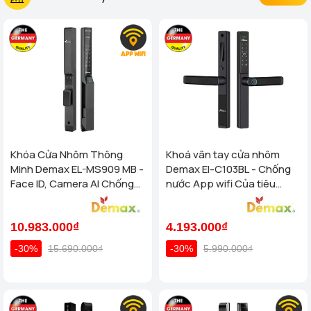
Khóa Cửa Nhôm Thông
Khoá vân tay cửa nhôm
Minh Demax EL-MS909 MB -
Demax El-C103BL - Chống
Face ID, Camera AI Chống
nước App wifi Của tiêu
Nước IP66 Cho Cửa Nhôm
chuẩn Đức
Cao Cấp
10.983.000₫
4.193.000₫
-30%
15.690.000₫
-30%
5.990.000₫