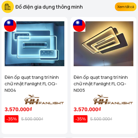
Đồ điện gia dụng thông minh
Xem tất cả
Đèn ốp quạt trang trí hình
Đèn ốp quạt trang trí hình
chữ nhật Fanlight FL OQ-
chữ nhật Fanlight FL OQ-
N004
N005
3.570.000₫
3.570.000₫
-35%
5.500.000₫
-35%
5.500.000₫