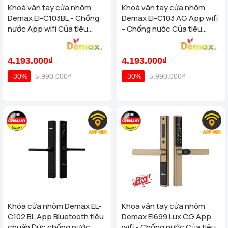
Khoá vân tay cửa nhôm
Khoá vân tay cửa nhôm
Demax El-C103BL - Chống
Demax El-C103 AG App wifi
nước App wifi Của tiêu
- Chống nước Của tiêu
chuẩn Đức
chuẩn Đức
4.193.000₫
4.193.000₫
-30%
5.990.000₫
-30%
5.990.000₫
Khóa cửa nhôm Demax EL-
Khoá vân tay cửa nhôm
C102 BL App Bluetooth tiêu
Demax El699 Lux CG App
chuẩn Đức chống nước
wifi - Chống nước Của tiêu