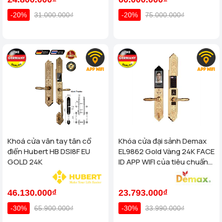
-20%
31.000.000₫
-20%
75.000.000₫
Khoá cửa vân tay tân cổ
Khóa cửa đại sảnh Demax
điển Hubert HB DSI8F EU
EL9862 Gold Vàng 24K FACE
GOLD 24K
ID APP WIFI của tiêu chuẩn
Đức
46.130.000₫
23.793.000₫
-30%
65.900.000₫
-30%
33.990.000₫