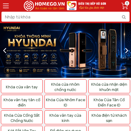
0
Khóa cửa nhôm
Khóa cửa nhận diện
Khóa cửa vân tay
chống nước
khuôn mặt
Khóa vân tay tân cổ
Khóa Cửa Nhôm Face
Khóa Cửa Tân Cổ
điển
ID
Điển Face ID
Khóa Cửa Cổng Sắt
Khóa vân tay cửa
Khóa điện tử khách
Chống Nước
kính
sạn
Két Sắt Vân Tay
Đồ điện gia dụng