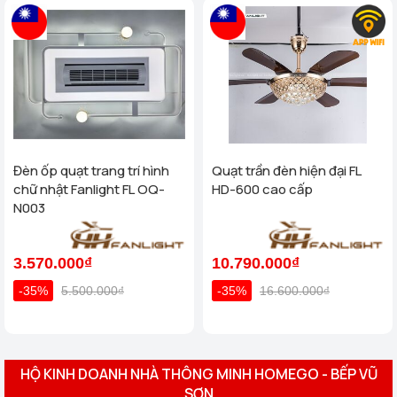
Đèn ốp quạt trang trí hình
Quạt trần đèn hiện đại FL
chữ nhật Fanlight FL OQ-
HD-600 cao cấp
N003
3.570.000₫
10.790.000₫
-35%
5.500.000₫
-35%
16.600.000₫
HỘ KINH DOANH NHÀ THÔNG MINH HOMEGO - BẾP VŨ
SƠN