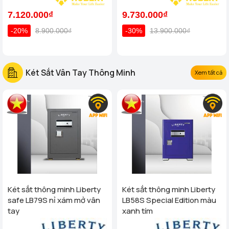
7.120.000₫
9.730.000₫
-20%
8.900.000₫
-30%
13.900.000₫
Két Sắt Vân Tay Thông Minh
Xem tất cả
Két sắt thông minh Liberty
Két sắt thông minh Liberty
safe LB79S nỉ xám mở vân
LB58S Special Edition màu
tay
xanh tím