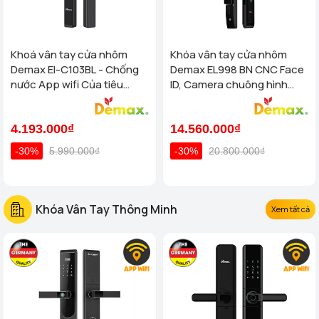
Khoá vân tay cửa nhôm
Khóa vân tay cửa nhôm
Demax El-C103BL - Chống
Demax EL998 BN CNC Face
nước App wifi Của tiêu
ID, Camera chuông hình
chuẩn Đức
chống nước của tiêu chuẩn
Đức
4.193.000₫
14.560.000₫
-30%
5.990.000₫
-30%
20.800.000₫
Khóa Vân Tay Thông Minh
Xem tất cả