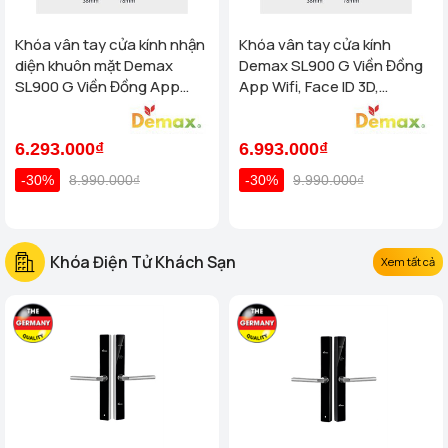
Khóa vân tay cửa kính nhận
Khóa vân tay cửa kính
diện khuôn mặt Demax
Demax SL900 G Viền Đồng
SL900 G Viền Đồng App
App Wifi, Face ID 3D,
Wifi, Face ID 3D của tiêu
Remote của tiêu chuẩn Đức
chuẩn Đức
6.293.000₫
6.993.000₫
-30%
8.990.000₫
-30%
9.990.000₫
Khóa Điện Tử Khách Sạn
Xem tất cả