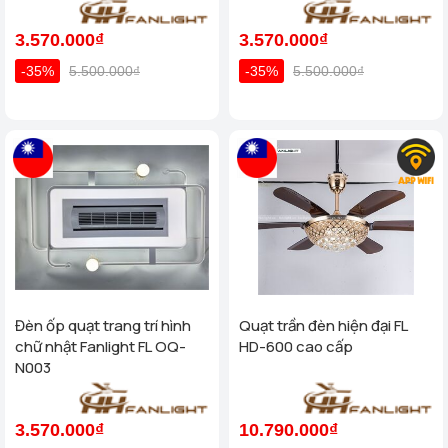
3.570.000₫
3.570.000₫
-35%
5.500.000₫
-35%
5.500.000₫
Đèn ốp quạt trang trí hình
Quạt trần đèn hiện đại FL
chữ nhật Fanlight FL OQ-
HD-600 cao cấp
N003
3.570.000₫
10.790.000₫