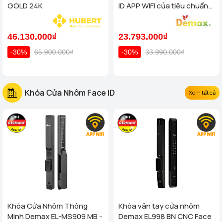
GOLD 24K
ID APP WIFI của tiêu chuẩn
Đức
46.130.000₫
23.793.000₫
-30%
65.900.000₫
-30%
33.990.000₫
Khóa Cửa Nhôm Face ID
Xem tất cả
Khóa Cửa Nhôm Thông
Khóa vân tay cửa nhôm
Minh Demax EL-MS909 MB -
Demax EL998 BN CNC Face