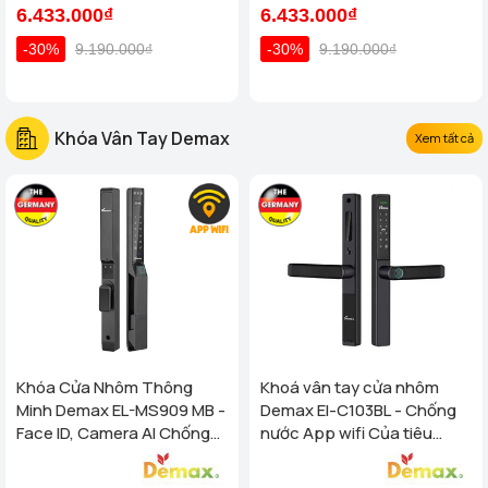
6.433.000₫
6.433.000₫
-30%
9.190.000₫
-30%
9.190.000₫
Khóa Vân Tay Demax
Xem tất cả
Khóa Cửa Nhôm Thông
Khoá vân tay cửa nhôm
Minh Demax EL-MS909 MB -
Demax El-C103BL - Chống
Face ID, Camera AI Chống
nước App wifi Của tiêu
Nước IP66 Cho Cửa Nhôm
chuẩn Đức
Cao Cấp