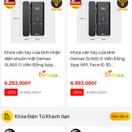
Khóa vân tay cửa kính nhận
Khóa vân tay cửa kính
diện khuôn mặt Demax
Demax SL900 G Viền Đồng
SL900 G Viền Đồng App
App Wifi, Face ID 3D,
Wifi, Face ID 3D của tiêu
Remote của tiêu chuẩn Đức
chuẩn Đức
6.293.000₫
6.993.000₫
-30%
8.990.000₫
-30%
9.990.000₫
Khóa Điện Tử Khách Sạn
Xem tất cả