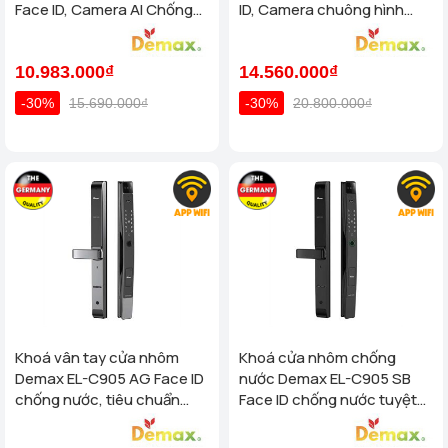
Face ID, Camera AI Chống
ID, Camera chuông hình
Nước IP66 Cho Cửa Nhôm
chống nước của tiêu chuẩn
Cao Cấp
Đức
10.983.000₫
14.560.000₫
-30%
15.690.000₫
-30%
20.800.000₫
Khoá vân tay cửa nhôm
Khoá cửa nhôm chống
Demax EL-C905 AG Face ID
nước Demax EL-C905 SB
chống nước, tiêu chuẩn
Face ID chống nước tuyệt
Đức
đối - tiêu chuẩn Của Đức