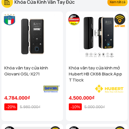
Khóa Cửa Kính Vân Tay Đức
Xem tất cả
Khóa vân tay cửa kính
Khóa vân tay cửa kính mở
Giovani GSL-X271
Hubert HB CK68 Black App
TTlock
4.784.000₫
4.500.000₫
-20%
5.980.000₫
-10%
5.000.000₫