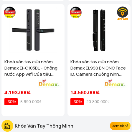
Khoá vân tay cửa nhôm
Khóa vân tay cửa nhôm
Demax El-C103BL - Chống
Demax EL998 BN CNC Face
nước App wifi Của tiêu
ID, Camera chuông hình
chuẩn Đức
chống nước của tiêu chuẩn
Đức
4.193.000₫
14.560.000₫
-30%
5.990.000₫
-30%
20.800.000₫
Khóa Vân Tay Thông Minh
Xem tất cả