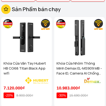
Sản Phẩm bán chạy
Khóa Cửa Vân Tay Hubert
Khóa Cửa Nhôm Thông
HB CG68 Titan Black App
Minh Demax EL-MS909 MB -
wifi
Face ID, Camera AI Chống
Nước IP66 Cho Cửa Nhôm
Cao Cấp
7.120.000₫
10.983.000₫
-20%
8.900.000₫
-30%
15.690.000₫