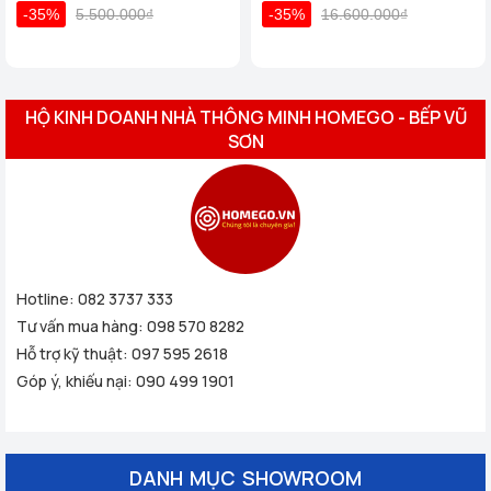
-35%
5.500.000₫
-35%
16.600.000₫
HỘ KINH DOANH NHÀ THÔNG MINH HOMEGO - BẾP VŨ
SƠN
Hotline:
082 3737 333
Tư vấn mua hàng:
098 570 8282
Hỗ trợ kỹ thuật:
097 595 2618
Góp ý, khiếu nại:
090 499 1901
DANH MỤC SHOWROOM