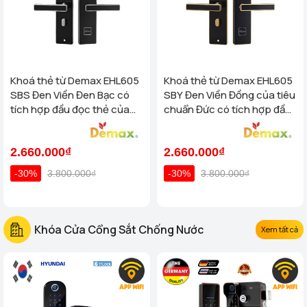
Khoá thẻ từ Demax EHL605
Khoá thẻ từ Demax EHL605
SBS Đen Viền Đen Bạc có
SBY Đen Viền Đồng của tiêu
tích hợp đầu đọc thẻ của
chuẩn Đức có tích hợp đầu
tiêu chuẩn Đức
đọc thẻ
2.660.000₫
2.660.000₫
-30%
3.800.000₫
-30%
3.800.000₫
Khóa Cửa Cổng Sắt Chống Nước
Xem tất cả