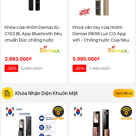
Khóa cửa nhôm Demax EL-
Khoá vân tay cửa nhôm
C102 BL App Bluetooth tiêu
Demax El699 Lux CG App
chuẩn Đức chống nước
wifi - Chống nước Của tiêu
chuẩn Đức
3.983.000₫
5.990.000₫
-30%
5.690.000₫
-25%
7.990.000₫
Khóa Nhận Diện Khuôn Mặt
Xem tất cả