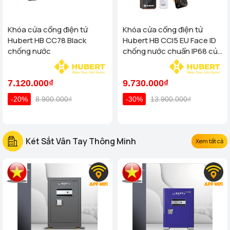
Khóa cửa cổng điện tử
Khóa cửa cổng điện tử
Hubert HB CC78 Black
Hubert HB CCI5 EU Face ID
chống nước
chống nước chuẩn IP68 của
tiêu chuẩn Đức
7.120.000₫
9.730.000₫
-20%
8.900.000₫
-30%
13.900.000₫
Két Sắt Vân Tay Thông Minh
Xem tất cả