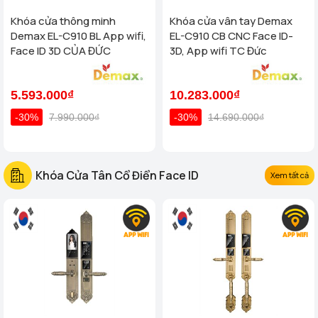
Khóa cửa thông minh
Khóa cửa vân tay Demax
Demax EL-C910 BL App wifi,
EL-C910 CB CNC Face ID-
Face ID 3D CỦA ĐỨC
3D, App wifi TC Đức
5.593.000₫
10.283.000₫
-30%
7.990.000₫
-30%
14.690.000₫
Khóa Cửa Tân Cổ Điển Face ID
Xem tất cả