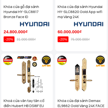
Khóa cửa gỗ đại sảnh
Khóa cửa đại sảnh Hyundai
Hyundai HY-SLC8817
HY-SLC8820 Gold App wifi
Bronze Face ID
mạ Vàng 24K
24.800.000₫
60.000.000₫
-20%
31.000.000₫
-20%
75.000.000₫
Khoá cửa vân tay tân cổ
Khóa cửa đại sảnh Demax
điển Hubert HB DSI8F EU
EL9862 Gold Vàng 24K FACE