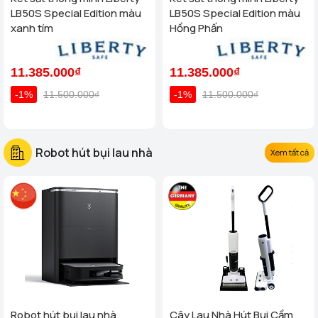
LB50S Special Edition màu
LB50S Special Edition màu
xanh tím
Hồng Phấn
11.385.000₫
11.385.000₫
-1%
11.500.000₫
-1%
11.500.000₫
Robot hút bụi lau nhà
Xem tất cả
Robot hút bụi lau nhà
Cây Lau Nhà Hút Bụi Cầm