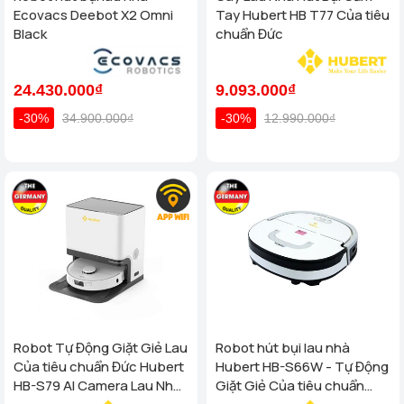
Ecovacs Deebot X2 Omni
Tay Hubert HB T77 Của tiêu
Black
chuẩn Đức
24.430.000₫
9.093.000₫
-30%
34.900.000₫
-30%
12.990.000₫
Robot Tự Động Giặt Giẻ Lau
Robot hút bụi lau nhà
Của tiêu chuẩn Đức Hubert
Hubert HB-S66W - Tự Động
HB-S79 AI Camera Lau Nhà
Giặt Giẻ Của tiêu chuẩn