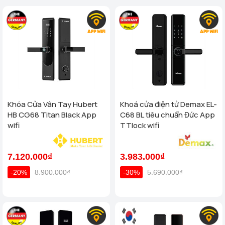
Khóa Cửa Vân Tay Hubert
Khoá cửa điện tử Demax EL-
HB CG68 Titan Black App
C68 BL tiêu chuẩn Đức App
wifi
TTlock wifi
7.120.000₫
3.983.000₫
-20%
8.900.000₫
-30%
5.690.000₫