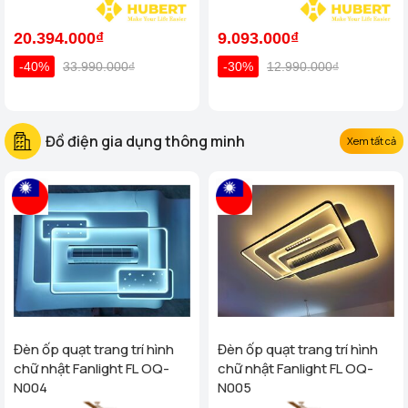
Hút Bụi, diệt khuẩn
Đức
20.394.000₫
9.093.000₫
-40%
33.990.000₫
-30%
12.990.000₫
Đồ điện gia dụng thông minh
Xem tất cả
Đèn ốp quạt trang trí hình
Đèn ốp quạt trang trí hình
chữ nhật Fanlight FL OQ-
chữ nhật Fanlight FL OQ-
N004
N005