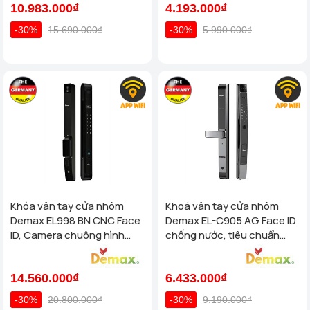
10.983.000₫
4.193.000₫
-30%
15.690.000₫
-30%
5.990.000₫
Khóa vân tay cửa nhôm
Khoá vân tay cửa nhôm
Demax EL998 BN CNC Face
Demax EL-C905 AG Face ID
ID, Camera chuông hình
chống nước, tiêu chuẩn
chống nước của tiêu chuẩn
Đức
Đức
14.560.000₫
6.433.000₫
-30%
20.800.000₫
-30%
9.190.000₫