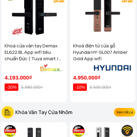
Khoá cửa vân tay Demax
Khoá điện tử cửa gỗ
EL622 BL App wifi tiêu
Hyundai HY-SL007 Amber
chuẩn Đức ( Tuya smart /
Gold App wifi
App TTlock wifi )
4.193.000₫
4.950.000₫
-30%
5.990.000₫
-10%
5.500.000₫
Khóa Vân Tay Cửa Nhôm
Xem tất cả