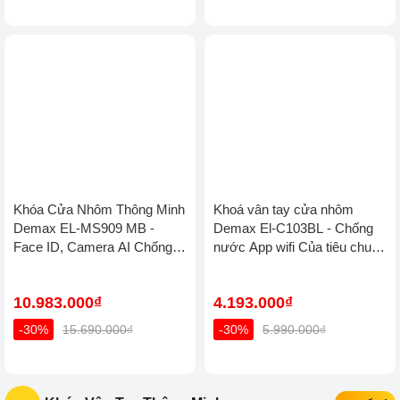
Khóa Cửa Nhôm Thông
Khoá vân tay cửa nhôm
Minh Demax EL-MS909 MB -
Demax El-C103BL - Chống
Face ID, Camera AI Chống
nước App wifi Của tiêu
Nước IP66 Cho Cửa Nhôm
chuẩn Đức
Cao Cấp
10.983.000₫
4.193.000₫
-30%
15.690.000₫
-30%
5.990.000₫