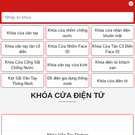
0
Khóa cửa nhôm
Khóa cửa nhận diện
Khóa cửa vân tay
chống nước
khuôn mặt
Khóa vân tay tân cổ
Khóa Cửa Nhôm Face
Khóa Cửa Tân Cổ
điển
ID
Điển Face ID
Khóa Cửa Cổng Sắt
Khóa vân tay cửa
Khóa điện tử khách
Chống Nước
kính
sạn
Két Sắt Vân Tay
Đồ điện gia dụng
Khóa cửa điện tử
Thông Minh
thông minh
KHÓA CỬA ĐIỆN TỬ
Khóa Vân Tay Demax