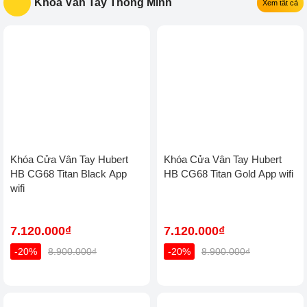
Khóa Cửa Nhôm Thông
Khoá vân tay cửa nhôm
Minh Demax EL-MS909 MB -
Demax El-C103BL - Chống
Face ID, Camera AI Chống
nước App wifi Của tiêu
Nước IP66 Cho Cửa Nhôm
chuẩn Đức
Cao Cấp
10.983.000₫
4.193.000₫
-30%
15.690.000₫
-30%
5.990.000₫
Khóa Vân Tay Thông Minh
Xem tất cả