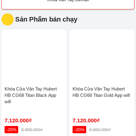
Khóa cửa điện tử
Thông Minh
thông minh
KHÓA CỬA ĐIỆN TỬ
Khóa Vân Tay
Khóa vân tay
Khóa cửa điện tử
Demax
Hubert
Philips
Khóa Cửa Hyundai
Khóa vân tay Bosch
Khóa cửa vân tay
Sharp
Sản Phẩm bán chạy