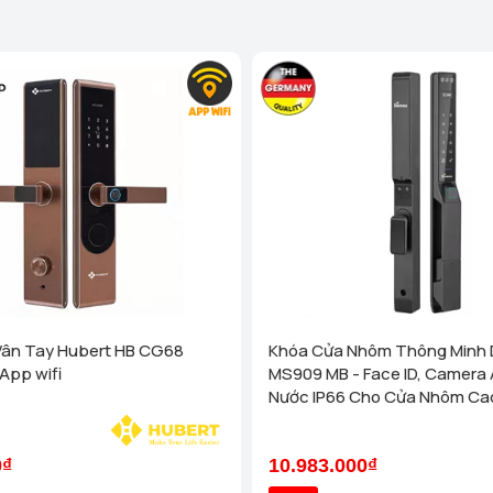
Vân Tay Hubert HB CG68
Khóa Cửa Nhôm Thông Minh 
App wifi
MS909 MB - Face ID, Camera 
Nước IP66 Cho Cửa Nhôm Ca
0₫
10.983.000₫