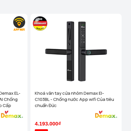
Demax EL-
Khoá vân tay cửa nhôm Demax El-
AI Chống
C103BL - Chống nước App wifi Của tiêu
o Cấp
chuẩn Đức
4.193.000₫