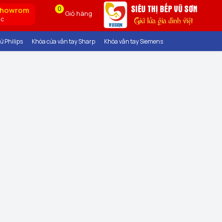
0
showrom
Giỏ hàng
ốc
ử Philips
Khóa cửa vân tay Sharp
Khóa vân tay Siemens