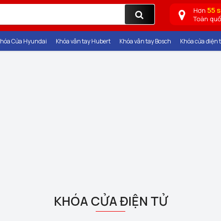
55 
Hơn
Toàn qu
hóa Cửa Hyundai
Khóa vân tay Hubert
Khóa vân tay Bosch
Khóa cửa điện t
KHÓA CỬA ĐIỆN TỬ