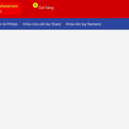
0
showrom
Giỏ hàng
ốc
ử Philips
Khóa cửa vân tay Sharp
Khóa vân tay Siemens