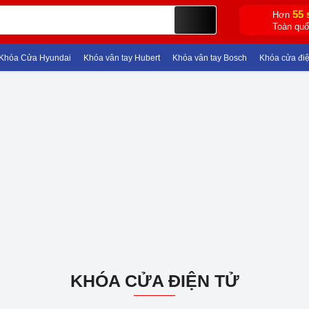
55 
Hơn
Toàn qu
hóa Cửa Hyundai
Khóa vân tay Hubert
Khóa vân tay Bosch
Khóa cửa điện t
KHÓA CỬA ĐIỆN TỬ