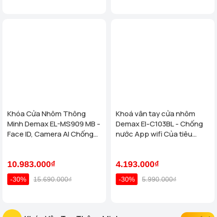
Khóa Cửa Nhôm Thông
Khoá vân tay cửa nhôm
Minh Demax EL-MS909 MB -
Demax El-C103BL - Chống
Face ID, Camera AI Chống
nước App wifi Của tiêu
Nước IP66 Cho Cửa Nhôm
chuẩn Đức
Cao Cấp
10.983.000₫
4.193.000₫
-30%
15.690.000₫
-30%
5.990.000₫