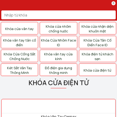
0
Khóa cửa nhôm
Khóa cửa nhận diện
Khóa cửa vân tay
chống nước
khuôn mặt
Khóa vân tay tân cổ
Khóa Cửa Nhôm Face
Khóa Cửa Tân Cổ
điển
ID
Điển Face ID
Khóa Cửa Cổng Sắt
Khóa vân tay cửa
Khóa điện tử khách
Chống Nước
kính
sạn
Két Sắt Vân Tay
Đồ điện gia dụng
Khóa cửa điện tử
Thông Minh
thông minh
KHÓA CỬA ĐIỆN TỬ
Khóa Vân Tay Demax