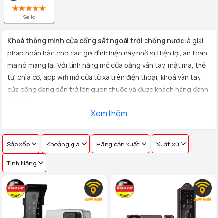
Sello
Khoá thông minh cửa cổng sắt ngoài trời chống nước
là giải
pháp hoàn hảo cho các gia đình hiện nay nhờ sự tiện lợi, an toàn
mà nó mang lại. Với tính năng mở cửa bằng vân tay, mật mã, thẻ
từ, chìa cơ, app wifi mở cửa từ xa trên điện thoại, khoá vân tay
cửa cổng đang dần trở lên quen thuộc và được khách hàng đánh
giá cao.
Xem thêm
Homego chuyên lắp đặt các loại
khoá điện tử cửa cổng sắt,
inox ngoài trời
chống nước tiêu chuẩn Đức chất lượng cao,bền
đẹp, khuyến mãi giá tốt lên đến 30%, uy tín hàng đầu với hệ
Sắp xếp
Khoảng giá
Hãng sản xuất
Xuất xứ
thống gần 60 showroom trên toàn quốc.Liên hệ ngay hotline
Tính Năng
082 3737 333 hoặc đến showroom gần nhất để được tư vấn và
mua hàng.