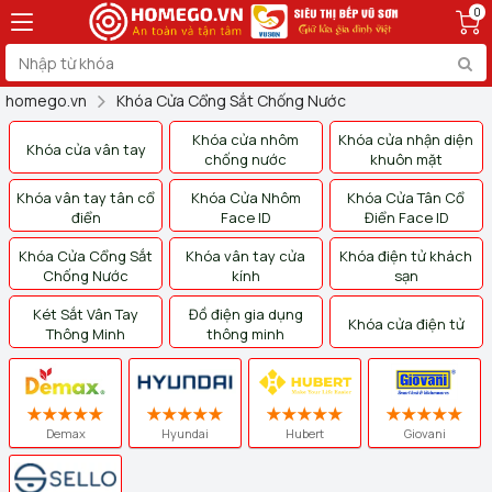
0
homego.vn
Khóa Cửa Cổng Sắt Chống Nước
Khóa cửa nhôm
Khóa cửa nhận diện
Khóa cửa vân tay
chống nước
khuôn mặt
Khóa vân tay tân cổ
Khóa Cửa Nhôm
Khóa Cửa Tân Cổ
điển
Face ID
Điển Face ID
Khóa Cửa Cổng Sắt
Khóa vân tay cửa
Khóa điện tử khách
Chống Nước
kính
sạn
Két Sắt Vân Tay
Đồ điện gia dụng
Khóa cửa điện tử
Thông Minh
thông minh
Demax
Hyundai
Hubert
Giovani