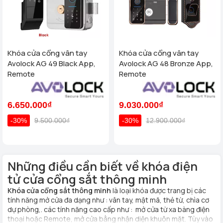
Khóa cửa cổng vân tay
Khóa cửa cổng vân tay
Avolock AG 49 Black App,
Avolock AG 48 Bronze App,
Remote
Remote
6.650.000₫
9.030.000₫
-30%
9.500.000₫
-30%
12.900.000₫
Những điều cần biết về khóa điện
tử cửa cổng sắt thông minh
Khóa cửa cổng sắt thông minh
là loại khóa được trang bị các
tính năng mở cửa đa dạng như : vân tay, mật mã, thẻ từ, chìa cơ
dự phòng,. các tính năng cao cấp như : mở cửa từ xa bàng điện
thoại hoặc Remote, mở cửa bằng nhận diện khuôn mặt. Tùy vào