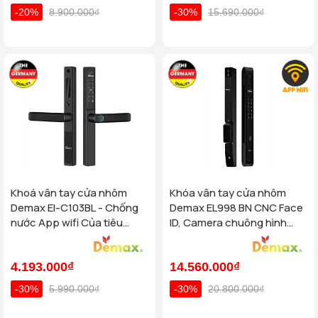
-20%
8.900.000₫
-30%
15.690.000₫
Khoá vân tay cửa nhôm
Khóa vân tay cửa nhôm
Demax El-C103BL - Chống
Demax EL998 BN CNC Face
nước App wifi Của tiêu
ID, Camera chuông hình
chuẩn Đức
chống nước của tiêu chuẩn
Đức
4.193.000₫
14.560.000₫
-30%
5.990.000₫
-30%
20.800.000₫