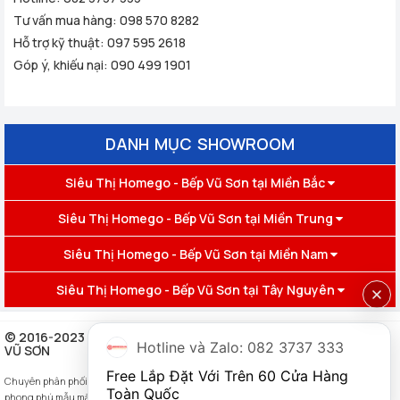
Tư vấn mua hàng:
098 570 8282
Hỗ trợ kỹ thuật:
097 595 2618
Góp ý, khiếu nại:
090 499 1901
DANH MỤC SHOWROOM
Siêu Thị Homego - Bếp Vũ Sơn tại Miền Bắc
Siêu Thị Homego - Bếp Vũ Sơn tại Miền Trung
Siêu Thị Homego - Bếp Vũ Sơn tại Miền Nam
Siêu Thị Homego - Bếp Vũ Sơn tại Tây Nguyên
© 2016-2023 HỘ KINH DOANH NHÀ THÔNG MNH HOMEGO - BẾP
Hotline và Zalo: 082 3737 333
VŨ SƠN
Free Lắp Đặt Với Trên 60 Cửa Hàng 
Chuyên phân phối Thiết bị nhà thông minh,
khóa cửa vân tay
chính hãng, đa dạng,
Toàn Quốc
phong phú mẫu mã, mức giá hợp lý, kèm khuyến mại không ngừng