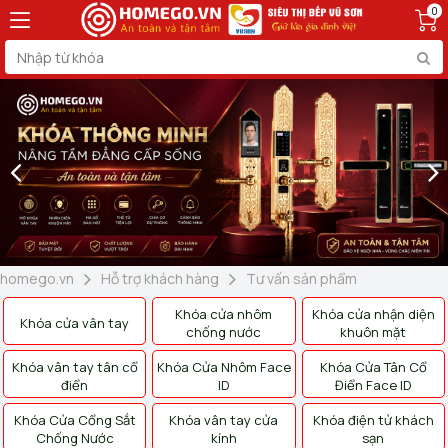
0
homego.vn
Hỗ trợ khách hàng
Tư vấn sản phẩm
Khóa cửa nhôm
Khóa cửa nhận diện
Khóa cửa vân tay
chống nước
khuôn mặt
Khóa vân tay tân cổ
Khóa Cửa Nhôm Face
Khóa Cửa Tân Cổ
điển
ID
Điển Face ID
Khóa Cửa Cổng Sắt
Khóa vân tay cửa
Khóa điện tử khách
Chống Nước
kính
sạn