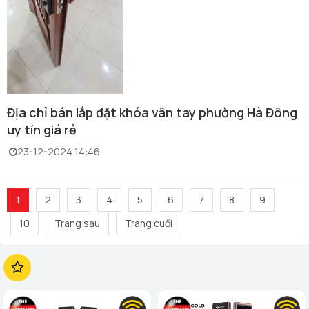
Địa chỉ bán lắp đặt khóa vân tay phường Hà Đông
uy tín giá rẻ
23-12-2024 14:46
1
2
3
4
5
6
7
8
9
10
Trang sau
Trang cuối