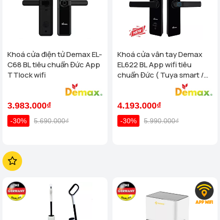
Khoá cửa điện tử Demax EL-
Khoá cửa vân tay Demax
C68 BL tiêu chuẩn Đức App
EL622 BL App wifi tiêu
TTlock wifi
chuẩn Đức ( Tuya smart /
App TTlock wifi )
3.983.000₫
4.193.000₫
-30%
5.690.000₫
-30%
5.990.000₫