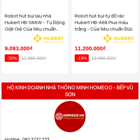
Robot hút bụi lau nhà
Robot hút bụi tự đổ rác
Hubert HB-S66W - Tự Động
Hubert HB-A68 Plus màu
Giặt Giẻ Của tiêu chuẩn
trắng - Của tiêu chuẩn Đức
Đức
9.093.000₫
11.200.000₫
-30%
12.990.000₫
-19%
13.990.000₫
HỘ KINH DOANH NHÀ THÔNG MINH HOMEGO - BẾP VŨ
SƠN
Hotline:
082 3737 333