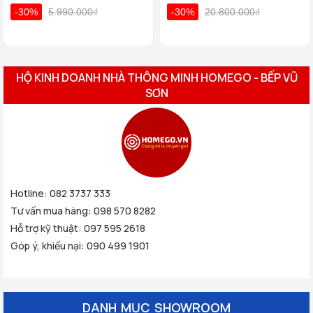
-30%
5.990.000₫
-30%
20.800.000₫
HỘ KINH DOANH NHÀ THÔNG MINH HOMEGO - BẾP VŨ
SƠN
Hotline:
082 3737 333
Tư vấn mua hàng:
098 570 8282
Hỗ trợ kỹ thuật:
097 595 2618
Góp ý, khiếu nại:
090 499 1901
DANH MỤC SHOWROOM