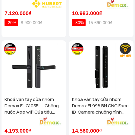
Nước IP66 Cho Cửa Nhôm
Cao Cấp
7.120.000₫
10.983.000₫
-20%
8.900.000₫
-30%
15.690.000₫
Khoá vân tay cửa nhôm
Khóa vân tay cửa nhôm
Demax El-C103BL - Chống
Demax EL998 BN CNC Face
nước App wifi Của tiêu
ID, Camera chuông hình
chuẩn Đức
chống nước của tiêu chuẩn
Đức
4.193.000₫
14.560.000₫