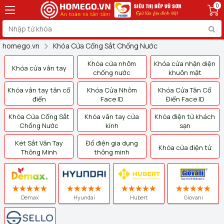
0
homego.vn
Khóa Cửa Cổng Sắt Chống Nước
Khóa cửa nhôm
Khóa cửa nhận diện
Khóa cửa vân tay
chống nước
khuôn mặt
Khóa vân tay tân cổ
Khóa Cửa Nhôm
Khóa Cửa Tân Cổ
điển
Face ID
Điển Face ID
Khóa Cửa Cổng Sắt
Khóa vân tay cửa
Khóa điện tử khách
Chống Nước
kính
sạn
Két Sắt Vân Tay
Đồ điện gia dụng
Khóa cửa điện tử
Thông Minh
thông minh
Demax
Hyundai
Hubert
Giovani