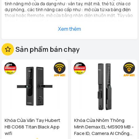
tính năng mở cửa đa dạng như : vân tay, mật mã, thẻ từ, chìa cơ
dự phòng,. các tính năng cao cấp như : mở cửa từ xa bàng điện
thoại hoặc Remote, mở cửa bằng nhận diện khuôn mặt. Tùy vào
nhu cầu sử dụng để chọn mẫu khóa phù hợp, càng nhiều tính
năng thì mức giá càng cao và ngược lại.,
Xem thêm
Khóa cửa cổng ngoài trời
là loại thiết bị điện tử rất dễ bị hỏng
nếu dính nước mưa nên chọn loại có khả năng chống nước, chất
lượng vật liệu tốt để tránh mưa ẩm làm hỏng, hoen gỉ,...
Sản phẩm bán chạy
Khóa cửa vân tay cổng sắt
có thiết kế bảo mật cả 2 mặt, vào
hay ra đều phải dùng vân tay ,mật khẩu tránh trường hợp treo
tường vào mở từ bên trong, hoặc thông qua các khe hở để mở
cửa.,, tăng cường độ an toàn và bảo mật.
Khóa Cửa Vân Tay Hubert
Khóa Cửa Nhôm Thông
HB CG68 Titan Black App
Minh Demax EL-MS909 MB -
wifi
Face ID, Camera AI Chống