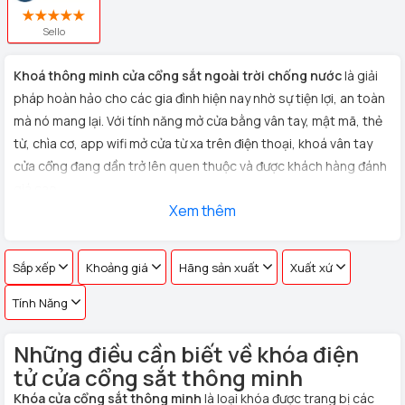
Sello
Khoá thông minh cửa cổng sắt ngoài trời chống nước
là giải
pháp hoàn hảo cho các gia đình hiện nay nhờ sự tiện lợi, an toàn
mà nó mang lại. Với tính năng mở cửa bằng vân tay, mật mã, thẻ
từ, chìa cơ, app wifi mở cửa từ xa trên điện thoại, khoá vân tay
cửa cổng đang dần trở lên quen thuộc và được khách hàng đánh
giá cao.
Xem thêm
Homego chuyên lắp đặt các loại
khoá điện tử cửa cổng sắt,
inox ngoài trời
chống nước tiêu chuẩn Đức chất lượng cao,bền
đẹp, khuyến mãi giá tốt lên đến 30%, uy tín hàng đầu với hệ
Sắp xếp
Khoảng giá
Hãng sản xuất
Xuất xứ
thống gần 60 showroom trên toàn quốc.Liên hệ ngay hotline
Tính Năng
082 3737 333 hoặc đến showroom gần nhất để được tư vấn và
mua hàng.
Những điều cần biết về khóa điện
tử cửa cổng sắt thông minh
Khóa cửa cổng sắt thông minh
là loại khóa được trang bị các