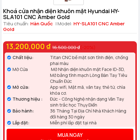
Khoá cửa nhận diện khuôn mặt Hyundai HY-
SLA101 CNC Amber Gold
Tiêu chuẩn:
Hàn Quốc
| Model:
HY-SLA101 CNC Amber
Gold
13,200,000 ₫
16,500,000 ₫
(-20%)
Chất liệu:
Titan CNC bề mặt sơn tĩnh điện, chống
phai màu
Mở Cửa
Mở Nhận diện khuôn mặt Face ID-3D,
Mở bằng tĩnh mạch Lòng Bàn Tay Tiêu
Chuẩn Đức
Mở cửa:
App wifi, Mật mã, vân tay, thẻ từ, chìa
khóa cơ.
Thương hiệu :
Đức - Công Nghệ nhận dạng Vân Tay
sinh trắc học Thụy Điển
Bảo hành:
36 Tháng Tại Địa Chỉ Nhà Khách Hàng
đổi hàng 30 ngày
Lắp đặt:
Miễn phí lắp đặt tại nhà
MUA NGAY