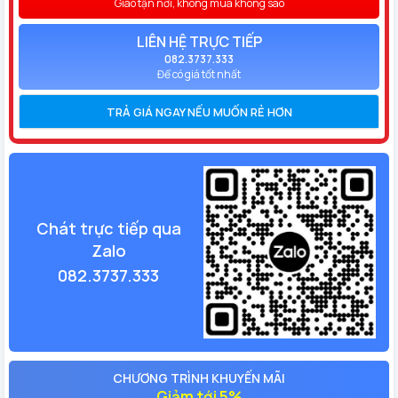
Giao tận nơi, không mua không sao
LIÊN HỆ TRỰC TIẾP
082.3737.333
Để có giá tốt nhất
TRẢ GIÁ NGAY NẾU MUỐN RẺ HƠN
Chát trực tiếp qua
Zalo
082.3737.333
CHƯƠNG TRÌNH KHUYẾN MÃI
Giảm tới 5%