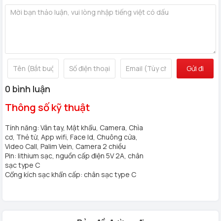
Tên sản
Khóa vân tay cửa gỗ tự động Hyundai HY-
phẩm
SLA101 CNC Amber Gold
Thương
Hyundai Smart Lock
hiệu
Titan CNC Amber Gold cao cấp, bề mặt sơn
Chất liệu
Gửi đi
tĩnh điện, lớp mạ Anode chống xước
Phương
Face ID 3D, Tĩnh mạch lòng bàn tay, Vân tay
0 bình luận
thức mở
FPC, App Wifi, Mật mã, Thẻ từ, Chìa cơ
Thông số kỹ thuật
khóa
Yêu cầu đố
Độ dày > 40mm; Độ rộng đố cửa ≥ 80mm
Tính năng: Vân tay, Mật khẩu, Camera, Chìa
cửa
cơ, Thẻ từ, App wifi, Face Id, Chuông cửa,
Ứng dụng
Video Call, Palim Vein, Camera 2 chiều
App Wifi (Hỗ trợ iOS và Android)
quản lý
Pin: lithium sạc, nguồn cấp điện 5V 2A, chân
sạc type C
Tính năng
Camera chuông hình, Video Call hai chiều, Mã
Cổng kích sạc khẩn cấp: chân sạc type C
mở rộng
số ảo 32 ký tự
2. Những công nghệ bảo mật đỉnh cao trên Hyundai HY-
SLA101 CNC Amber Gold