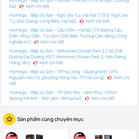
Homego - Bếp Vũ Sơn - Xã Đàn - Hà Nội (378 Xã Đàn, Q Đống
năng chống giả mạo hoàn hảo bằng hình ảnh hoặc video,
Đa)
Xem chi tiết
đảm bảo an toàn tuyệt đối cho gia đình.
Homego - Bếp Vũ Sơn - Ngô Gia Tự - Hà Nội (175 Đ. Ngô Gia
Tự, Đức Giang, Long Biên, Hà Nội)
Xem chi tiết
Cảm biến vân tay FPC Thụy Điển
Homego - Bếp Vũ Sơn - Cầu Diễn - Hà Nội (75 đường Cầu
Hyundai HY-SLA101 CNC Amber Gold sở hữu cảm biến vân
Diễn, Phúc Diễn, Từ Liêm ( Đối diện Trường Cao đẳng Công
tay FPC hiện đại nhất, nhận diện dựa trên 3 cơ chế: cảm biến
nghiệp In))
Xem chi tiết
điện dung, cảm biến nhiệt độ và cảm biến áp suất. Thời gian
Homego - Bếp Vũ Sơn - Vinhomes Ocean Park 2 ( Số 208
mở khóa cực nhanh và ngăn chặn hoàn toàn các loại vân
Đường Đại Dương, KĐT Vinhomes Ocean Park 2, Văn Giang,
Hưng Yên)
Xem chi tiết
tay giả bằng silicon.
Homego - Bếp Vũ Sơn - TP Hạ Long - Quảng Ninh ( 815
3. Tiện ích thông minh vượt trội: Chuông hình và Video
Nguyễn Văn Cừ, phường Hồng Hải, TP. Hạ Long)
Xem chi
tiết
Call từ xa
Homego - Bếp Vũ Sơn - TP Vĩnh Yên - Vĩnh Phúc (356A-
Một trong những điểm đáng tiền nhất của
khóa điện tử
đường mê linh - Vĩnh yên- Vĩnh phúc)
Xem chi tiết
Hyundai HY-SLA101 CNC Amber Gold
chính là hệ thống
Homego - Vinhomes Ocean Park 3 (144 Vịnh Thiên Đường 2
quản lý thông minh qua App Wifi tích hợp Camera sắc nét:
- Vinhomes Ocean Park 3, Văn Giang, Hưng Yên)
Xem
Sản phẩm cùng chuyên mục
chi tiết
Video Call hai chiều:
Khi có khách nhấn chuông trên khóa,
Homego - Bếp Vũ Sơn - Tô Hiệu - TP Hải Phòng (289 Tô
hệ thống sẽ lập tức gửi cuộc gọi video trực tuyến về điện
Hiệu, Q Lê Chân. TP Hải Phòng)
Xem chi tiết