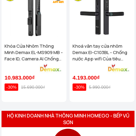
Khóa Cửa Nhôm Thông
Khoá vân tay cửa nhôm
Minh Demax EL-MS909 MB -
Demax El-C103BL - Chống
Face ID, Camera AI Chống
nước App wifi Của tiêu
Nước IP66 Cho Cửa Nhôm
chuẩn Đức
Cao Cấp
10.983.000₫
4.193.000₫
-30%
15.690.000₫
-30%
5.990.000₫
HỘ KINH DOANH NHÀ THÔNG MINH HOMEGO - BẾP VŨ
SƠN