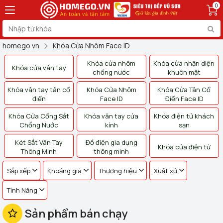
0
homego.vn
Khóa Cửa Nhôm Face ID
Khóa cửa nhôm
Khóa cửa nhận diện
Khóa cửa vân tay
chống nước
khuôn mặt
Khóa vân tay tân cổ
Khóa Cửa Nhôm
Khóa Cửa Tân Cổ
điển
Face ID
Điển Face ID
Khóa Cửa Cổng Sắt
Khóa vân tay cửa
Khóa điện tử khách
Chống Nước
kính
sạn
Két Sắt Vân Tay
Đồ điện gia dụng
Khóa cửa điện tử
Thông Minh
thông minh
Sắp xếp
Khoảng giá
Thương hiệu
Xuất xứ
Tính Năng
Sản phẩm bán chạy