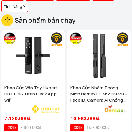
Tính Năng
Sản phẩm bán chạy
Khóa Cửa Vân Tay Hubert
Khóa Cửa Nhôm Thông
HB CG68 Titan Black App
Minh Demax EL-MS909 MB -
wifi
Face ID, Camera AI Chống
Nước IP66 Cho Cửa Nhôm
Cao Cấp
7.120.000₫
10.983.000₫
-20%
8.900.000₫
-30%
15.690.000₫