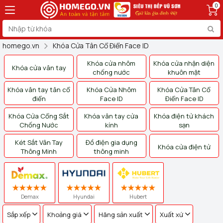
0
homego.vn
Khóa Cửa Tân Cổ Điển Face ID
Khóa cửa nhôm
Khóa cửa nhận diện
Khóa cửa vân tay
chống nước
khuôn mặt
Khóa vân tay tân cổ
Khóa Cửa Nhôm
Khóa Cửa Tân Cổ
điển
Face ID
Điển Face ID
Khóa Cửa Cổng Sắt
Khóa vân tay cửa
Khóa điện tử khách
Chống Nước
kính
sạn
Két Sắt Vân Tay
Đồ điện gia dụng
Khóa cửa điện tử
Thông Minh
thông minh
Demax
Hyundai
Hubert
Sắp xếp
Khoảng giá
Hãng sản xuất
Xuất xứ