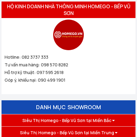
HỘ KINH DOANH NHÀ THÔNG MINH HOMEGO - BẾP VŨ
SƠN
Hotline:
082 3737 333
Tư vấn mua hàng:
098 570 8282
Hỗ trợ kỹ thuật:
097 595 2618
Góp ý, khiếu nại:
090 499 1901
DANH MỤC SHOWROOM
Siêu Thị Homego - Bếp Vũ Sơn tại Miền Bắc
Siêu Thị Homego - Bếp Vũ Sơn tại Miền Trung