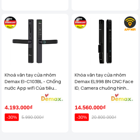
Khoá vân tay cửa nhôm
Khóa vân tay cửa nhôm
Demax El-C103BL - Chống
Demax EL998 BN CNC Face
nước App wifi Của tiêu
ID, Camera chuông hình
chuẩn Đức
chống nước của tiêu chuẩn
Đức
4.193.000₫
14.560.000₫
-30%
5.990.000₫
-30%
20.800.000₫