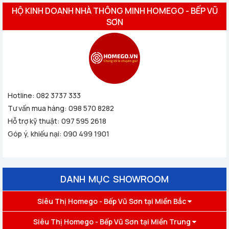
HỘ KINH DOANH NHÀ THÔNG MINH HOMEGO - BẾP VŨ
SƠN
Hotline:
082 3737 333
Tư vấn mua hàng:
098 570 8282
Hỗ trợ kỹ thuật:
097 595 2618
Góp ý, khiếu nại:
090 499 1901
DANH MỤC SHOWROOM
Siêu Thị Homego - Bếp Vũ Sơn tại Miền Bắc
Siêu Thị Homego - Bếp Vũ Sơn tại Miền Trung