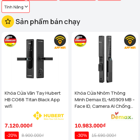
Tính Năng
Sản phẩm bán chạy
Khóa Cửa Vân Tay Hubert
Khóa Cửa Nhôm Thông
HB CG68 Titan Black App
Minh Demax EL-MS909 MB -
wifi
Face ID, Camera AI Chống
Nước IP66 Cho Cửa Nhôm
Cao Cấp
7.120.000₫
10.983.000₫
-20%
8.900.000₫
-30%
15.690.000₫