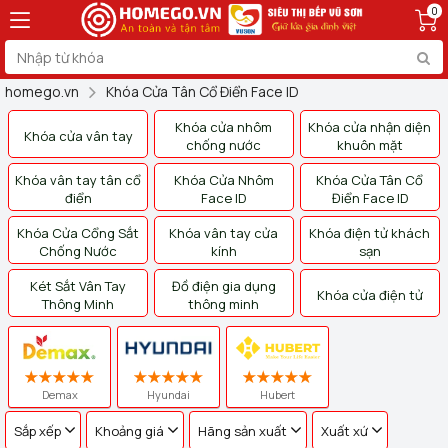
0
homego.vn
Khóa Cửa Tân Cổ Điển Face ID
Khóa cửa nhôm
Khóa cửa nhận diện
Khóa cửa vân tay
chống nước
khuôn mặt
Khóa vân tay tân cổ
Khóa Cửa Nhôm
Khóa Cửa Tân Cổ
điển
Face ID
Điển Face ID
Khóa Cửa Cổng Sắt
Khóa vân tay cửa
Khóa điện tử khách
Chống Nước
kính
sạn
Két Sắt Vân Tay
Đồ điện gia dụng
Khóa cửa điện tử
Thông Minh
thông minh
Demax
Hyundai
Hubert
Sắp xếp
Khoảng giá
Hãng sản xuất
Xuất xứ