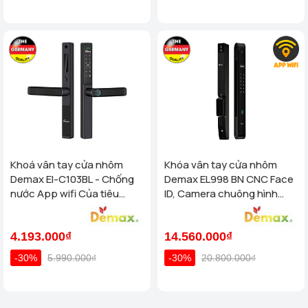
Khoá vân tay cửa nhôm
Khóa vân tay cửa nhôm
Demax El-C103BL - Chống
Demax EL998 BN CNC Face
nước App wifi Của tiêu
ID, Camera chuông hình
chuẩn Đức
chống nước của tiêu chuẩn
Đức
4.193.000₫
14.560.000₫
-30%
5.990.000₫
-30%
20.800.000₫