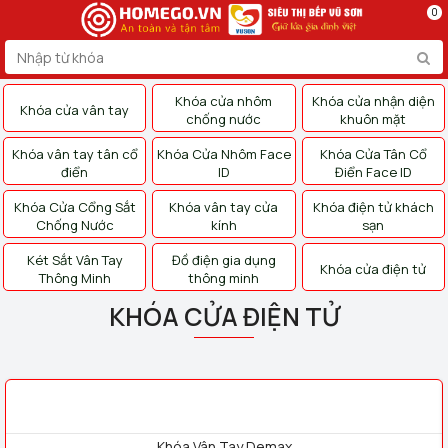
0
Khóa cửa nhôm
Khóa cửa nhận diện
Khóa cửa vân tay
chống nước
khuôn mặt
Khóa vân tay tân cổ
Khóa Cửa Nhôm Face
Khóa Cửa Tân Cổ
điển
ID
Điển Face ID
Khóa Cửa Cổng Sắt
Khóa vân tay cửa
Khóa điện tử khách
Chống Nước
kính
sạn
Két Sắt Vân Tay
Đồ điện gia dụng
Khóa cửa điện tử
Thông Minh
thông minh
KHÓA CỬA ĐIỆN TỬ
Khóa Vân Tay Demax