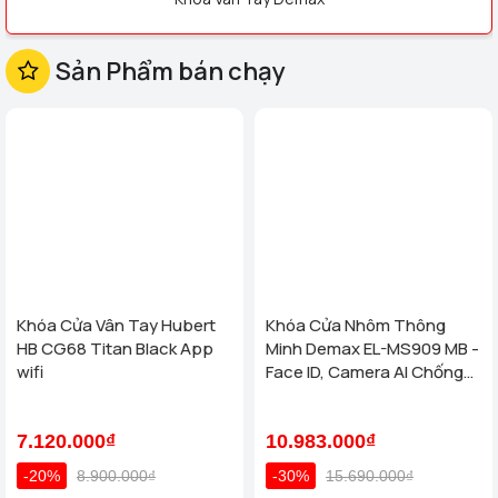
Sản Phẩm bán chạy
Khóa Cửa Vân Tay Hubert
Khóa Cửa Nhôm Thông
HB CG68 Titan Black App
Minh Demax EL-MS909 MB -
wifi
Face ID, Camera AI Chống
Nước IP66 Cho Cửa Nhôm
Cao Cấp
7.120.000₫
10.983.000₫
-20%
8.900.000₫
-30%
15.690.000₫