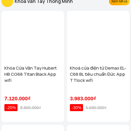
Khóa Vân Tay Thông Minh
Xem tất cả
Khóa Cửa Vân Tay Hubert
Khoá cửa điện tử Demax EL-
HB CG68 Titan Black App
C68 BL tiêu chuẩn Đức App
wifi
TTlock wifi
7.120.000₫
3.983.000₫
-20%
8.900.000₫
-30%
5.690.000₫