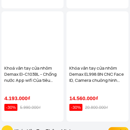
Khoá vân tay cửa nhôm
Khóa vân tay cửa nhôm
Demax El-C103BL - Chống
Demax EL998 BN CNC Face
nước App wifi Của tiêu
ID, Camera chuông hình
chuẩn Đức
chống nước của tiêu chuẩn
Đức
4.193.000₫
14.560.000₫
-30%
5.990.000₫
-30%
20.800.000₫