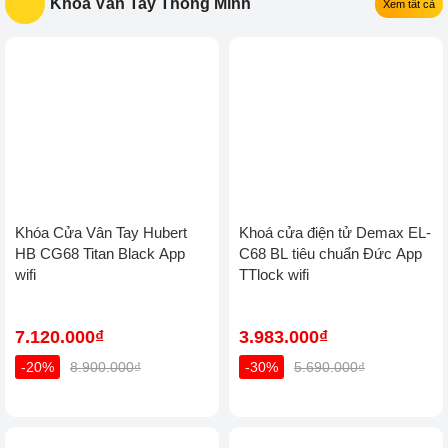
Khóa Vân Tay Thông Minh
Xem tất cả
Khóa Cửa Vân Tay Hubert
Khoá cửa điện tử Demax EL-
HB CG68 Titan Black App
C68 BL tiêu chuẩn Đức App
wifi
TTlock wifi
7.120.000₫
3.983.000₫
-20%
8.900.000₫
-30%
5.690.000₫