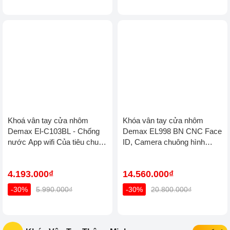
Khoá vân tay cửa nhôm
Khóa vân tay cửa nhôm
Demax El-C103BL - Chống
Demax EL998 BN CNC Face
nước App wifi Của tiêu chuẩn
ID, Camera chuông hình
Đức
chống nước của tiêu chuẩn
Đức
4.193.000₫
14.560.000₫
-30%
5.990.000₫
-30%
20.800.000₫