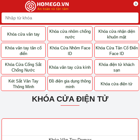
0
Khóa cửa nhôm chống
Khóa cửa nhận diện
Khóa cửa vân tay
nước
khuôn mặt
Khóa vân tay tân cổ
Khóa Cửa Nhôm Face
Khóa Cửa Tân Cổ Điển
điển
ID
Face ID
Khóa Cửa Cổng Sắt
Khóa điện tử khách
Khóa vân tay cửa kính
Chống Nước
sạn
Két Sắt Vân Tay
Đồ điện gia dụng thông
Khóa cửa điện tử
Thông Minh
minh
KHÓA CỬA ĐIỆN TỬ
Khóa Vân Tay Demax