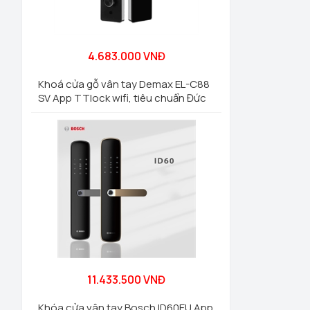
4.683.000 VNĐ
Khoá cửa gỗ vân tay Demax EL-C88
SV App TTlock wifi, tiêu chuẩn Đức
11.433.500 VNĐ
Khóa cửa vân tay Bosch ID60EU App