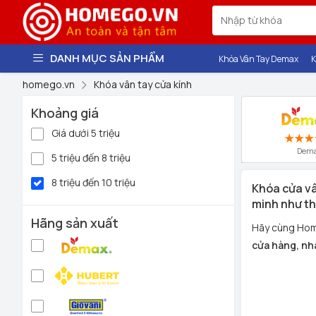
DANH MỤC SẢN PHẨM
Khóa Vân Tay Demax
K
homego.vn
Khóa vân tay cửa kính
Khoảng giá
Giá dưới 5 triệu
Dem
5 triệu đến 8 triệu
8 triệu đến 10 triệu
Khóa cửa vâ
minh như th
Hãng sản xuất
Hãy cùng Hom
cửa hàng, nh