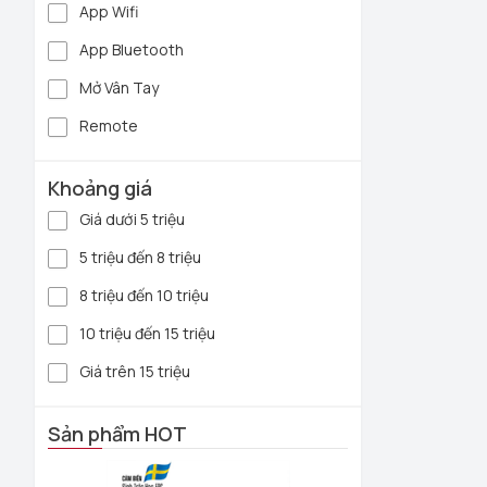
App Wifi
- Nhiều chức n
App Bluetooth
- Lưu được đế
Mở Vân Tay
- Khóa có chế
Remote
- Sản phẩm kh
Địa chỉ mua k
Khoảng giá
nhiều thương 
Giá dưới 5 triệu
Đến với Home
5 triệu đến 8 triệu
chính sách ưu 
8 triệu đến 10 triệu
Homego tự hà
10 triệu đến 15 triệu
Giá trên 15 triệu
Sản phẩm HOT