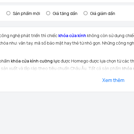
:
Sản phẩm mới
Giá tăng dần
Giá giảm dần
công nghệ phát triển thì chiếc
khóa cửa kính
không còn sử dụng chiếc
khóa như: vân tay, mã số bảo mật hay thẻ từ nhỏ gọn. Những công ngh
 phẩm
khóa cửa kính cường lực
được Homego được lựa chọn từ các th
ợc sản xuất và lắp ráp theo tiêu chuẩn Châu Âu. Tất cả sản phẩm
khóa 
 ngặt về độ an toàn và độ bền trước khi đến tay khách hàng
Xem thêm
ất lượng:
khóa cửa kính vân tay
a dạng có tay cầm và không có tay cầm.
nh được làm bằng chất liệu hợp kim cao cấp, chống rỉ, chống ăn mòn.
giản, không phải khoan kính.
sốc, chống tĩnh điện.