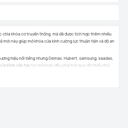
 chìa khóa cơ truyền thống, mà đã được tích hợp thêm nhiều
ệ mới này giúp mở khóa cửa kính cường lực thuận tiện và độ an
ương hiệu nổi tiếng nhưng Demax, Hubert, samsung, kaadas,
cửa kính vân tay
tại Homego đều phải trải qua rất nhiều thử