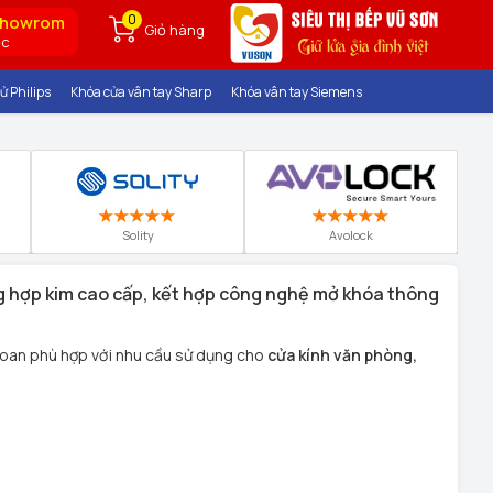
0
showrom
Giỏ hàng
ốc
ử Philips
Khóa cửa vân tay Sharp
Khóa vân tay Siemens
Solity
Avolock
ng hợp kim cao cấp, kết hợp công nghệ mở khóa thông
oan phù hợp với nhu cầu sử dụng cho
cửa kính văn phòng,