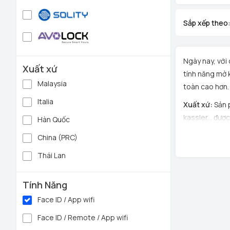
Sắp xếp theo
Ngày nay, với 
Xuất xứ
tính năng mở 
Malaysia
toàn cao hơn.
Italia
Xuất xứ:
Sản
kassler... đư
Hàn Quốc
nghiệm nghiêm
China (PRC)
Ưu điểm và ch
Thái Lan
- Kiểu dáng đ
Tính Năng
- Khóa cửa kí
Face ID / App wifi
- Lắp đặt đơn 
Face ID / Remote / App wifi
- Khóa chống 