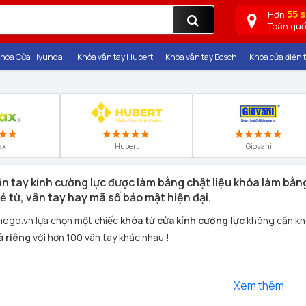
55 
Hơn
Toàn qu
hóa Cửa Hyundai
Khóa vân tay Hubert
Khóa vân tay Bosch
Khóa cửa điện t
ax
Hubert
Giovani
n tay kính cường lực được làm bằng chật liệu khóa làm bằ
ẻ từ, vân tay hay mã số bảo mật hiện đại.
ego.vn lựa chọn một chiếc
khóa từ cửa kính cường lực
không cần kh
à riêng
với hơn 100 vân tay khác nhau !
Xem thêm