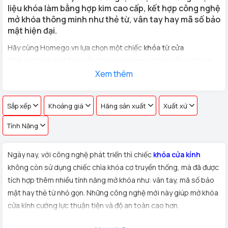
liệu khóa làm bằng hợp kim cao cấp, kết hợp công nghệ
mở khóa thông minh như thẻ từ, vân tay hay mã số bảo
mật hiện đại.
Hãy cùng Homego.vn lựa chọn một chiếc
khóa từ cửa
kính cường lực
không cần khoan phù hợp với nhu cầu sử dụng
cho
cửa kính văn phòng, cửa hàng, nhà riêng
Xem thêm
với hơn 100 vân
tay khác nhau !
Sắp xếp
Khoảng giá
Hãng sản xuất
Xuất xứ
Tính Năng
Ngày nay, với công nghệ phát triển thì chiếc
khóa cửa kính
không còn sử dụng chiếc chìa khóa cơ truyền thống, mà đã được
tích hợp thêm nhiều tính năng mở khóa như: vân tay, mã số bảo
mật hay thẻ từ nhỏ gọn. Những công nghệ mới này giúp mở khóa
cửa kính cường lực thuận tiện và độ an toàn cao hơn.
Xuất xứ:
Sản phẩm
khóa cửa kính cường lực
được Homego