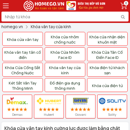
0
homego.vn
Khóa vân tay cửa kính
Khóa cửa nhôm
Khóa cửa nhận diện
Khóa cửa vân tay
chống nước
khuôn mặt
Khóa vân tay tân cổ
Khóa Cửa Nhôm
Khóa Cửa Tân Cổ
điển
Face ID
Điển Face ID
Khóa Cửa Cổng Sắt
Khóa vân tay cửa
Khóa điện tử khách
Chống Nước
kính
sạn
Két Sắt Vân Tay
Đồ điện gia dụng
Khóa cửa điện tử
Thông Minh
thông minh
Demax
Hubert
Giovani
Solity
Khóa cửa vân tay kính cường lực được làm bằng chật