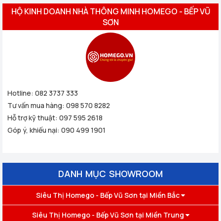
HỘ KINH DOANH NHÀ THÔNG MINH HOMEGO - BẾP VŨ
SƠN
Hotline:
082 3737 333
Tư vấn mua hàng:
098 570 8282
Hỗ trợ kỹ thuật:
097 595 2618
Góp ý, khiếu nại:
090 499 1901
DANH MỤC SHOWROOM
Siêu Thị Homego - Bếp Vũ Sơn tại Miền Bắc
Siêu Thị Homego - Bếp Vũ Sơn tại Miền Trung