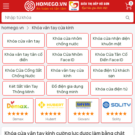
0
homego.vn
Khóa vân tay cửa kính
Khóa cửa nhôm
Khóa cửa nhận diện
Khóa cửa vân tay
chống nước
khuôn mặt
Khóa vân tay tân cổ
Khóa Cửa Nhôm
Khóa Cửa Tân Cổ
điển
Face ID
Điển Face ID
Khóa Cửa Cổng Sắt
Khóa vân tay cửa
Khóa điện tử khách
Chống Nước
kính
sạn
Két Sắt Vân Tay
Đồ điện gia dụng
Khóa cửa điện tử
Thông Minh
thông minh
Demax
Hubert
Giovani
Solity
Khóa cửa vân tay kính cường lực được làm bằng chật