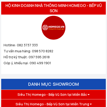
HỘ KINH DOANH NHÀ THÔNG MINH HOMEGO - BẾP VŨ
SƠN
Hotline:
082 3737 333
Tư vấn mua hàng:
098 570 8282
Hỗ trợ kỹ thuật:
097 595 2618
Góp ý, khiếu nại:
090 499 1901
DANH MỤC SHOWROOM
Siêu Thị Homego - Bếp Vũ Sơn tại Miền Bắc
Siêu Thị Homego - Bếp Vũ Sơn tại Miền Trung