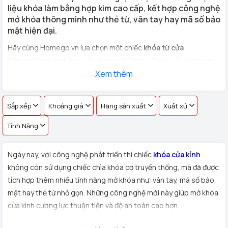
liệu khóa làm bằng hợp kim cao cấp, kết hợp công nghệ
mở khóa thông minh như thẻ từ, vân tay hay mã số bảo
mật hiện đại.
Hãy cùng Homego.vn lựa chọn một chiếc
khóa từ cửa
kính cường lực
không cần khoan phù hợp với nhu cầu sử dụng
cho
cửa kính văn phòng, cửa hàng, nhà riêng
Xem thêm
với hơn 100 vân
tay khác nhau !
Sắp xếp
Khoảng giá
Hãng sản xuất
Xuất xứ
Tính Năng
Ngày nay, với công nghệ phát triển thì chiếc
khóa cửa kính
không còn sử dụng chiếc chìa khóa cơ truyền thống, mà đã được
tích hợp thêm nhiều tính năng mở khóa như: vân tay, mã số bảo
mật hay thẻ từ nhỏ gọn. Những công nghệ mới này giúp mở khóa
cửa kính cường lực thuận tiện và độ an toàn cao hơn.
Xuất xứ:
Sản phẩm
khóa cửa kính cường lực
được Homego