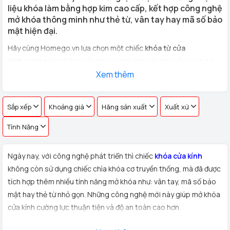
liệu khóa làm bằng hợp kim cao cấp, kết hợp công nghệ
mở khóa thông minh như thẻ từ, vân tay hay mã số bảo
mật hiện đại.
Hãy cùng Homego.vn lựa chọn một chiếc
khóa từ cửa
kính cường lực
không cần khoan phù hợp với nhu cầu sử dụng
cho
cửa kính văn phòng, cửa hàng, nhà riêng
Xem thêm
với hơn 100 vân
tay khác nhau !
Sắp xếp
Khoảng giá
Hãng sản xuất
Xuất xứ
Tính Năng
Ngày nay, với công nghệ phát triển thì chiếc
khóa cửa kính
không còn sử dụng chiếc chìa khóa cơ truyền thống, mà đã được
tích hợp thêm nhiều tính năng mở khóa như: vân tay, mã số bảo
mật hay thẻ từ nhỏ gọn. Những công nghệ mới này giúp mở khóa
cửa kính cường lực thuận tiện và độ an toàn cao hơn.
Xuất xứ:
Sản phẩm
khóa cửa kính cường lực
được Homego