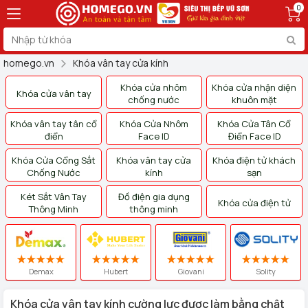
0
homego.vn
Khóa vân tay cửa kính
Khóa cửa nhôm
Khóa cửa nhận diện
Khóa cửa vân tay
chống nước
khuôn mặt
Khóa vân tay tân cổ
Khóa Cửa Nhôm
Khóa Cửa Tân Cổ
điển
Face ID
Điển Face ID
Khóa Cửa Cổng Sắt
Khóa vân tay cửa
Khóa điện tử khách
Chống Nước
kính
sạn
Két Sắt Vân Tay
Đồ điện gia dụng
Khóa cửa điện tử
Thông Minh
thông minh
Demax
Hubert
Giovani
Solity
Khóa cửa vân tay kính cường lực được làm bằng chật