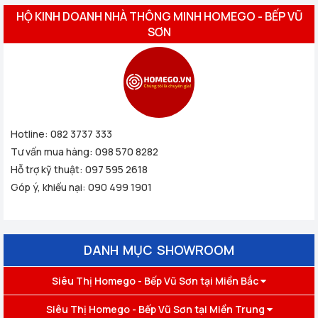
HỘ KINH DOANH NHÀ THÔNG MINH HOMEGO - BẾP VŨ
SƠN
Hotline:
082 3737 333
Tư vấn mua hàng:
098 570 8282
Hỗ trợ kỹ thuật:
097 595 2618
Góp ý, khiếu nại:
090 499 1901
DANH MỤC SHOWROOM
Siêu Thị Homego - Bếp Vũ Sơn tại Miền Bắc
Siêu Thị Homego - Bếp Vũ Sơn tại Miền Trung