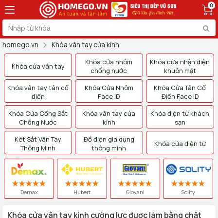
0
homego.vn
Khóa vân tay cửa kính
Khóa cửa nhôm
Khóa cửa nhận diện
Khóa cửa vân tay
chống nước
khuôn mặt
Khóa vân tay tân cổ
Khóa Cửa Nhôm
Khóa Cửa Tân Cổ
điển
Face ID
Điển Face ID
Khóa Cửa Cổng Sắt
Khóa vân tay cửa
Khóa điện tử khách
Chống Nước
kính
sạn
Két Sắt Vân Tay
Đồ điện gia dụng
Khóa cửa điện tử
Thông Minh
thông minh
Demax
Hubert
Giovani
Solity
Khóa cửa vân tay kính cường lực được làm bằng chật