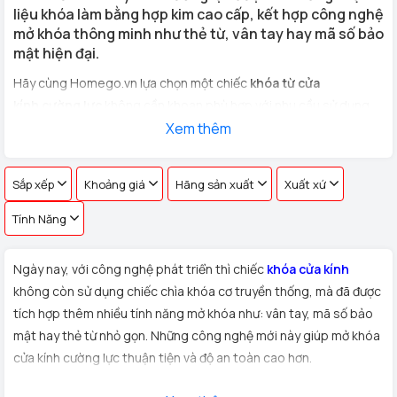
liệu khóa làm bằng hợp kim cao cấp, kết hợp công nghệ
mở khóa thông minh như thẻ từ, vân tay hay mã số bảo
mật hiện đại.
Hãy cùng Homego.vn lựa chọn một chiếc
khóa từ cửa
kính cường lực
không cần khoan phù hợp với nhu cầu sử dụng
cho
cửa kính văn phòng, cửa hàng, nhà riêng
Xem thêm
với hơn 100 vân
tay khác nhau !
Sắp xếp
Khoảng giá
Hãng sản xuất
Xuất xứ
Tính Năng
Ngày nay, với công nghệ phát triển thì chiếc
khóa cửa kính
không còn sử dụng chiếc chìa khóa cơ truyền thống, mà đã được
tích hợp thêm nhiều tính năng mở khóa như: vân tay, mã số bảo
mật hay thẻ từ nhỏ gọn. Những công nghệ mới này giúp mở khóa
cửa kính cường lực thuận tiện và độ an toàn cao hơn.
Xuất xứ:
Sản phẩm
khóa cửa kính cường lực
được Homego