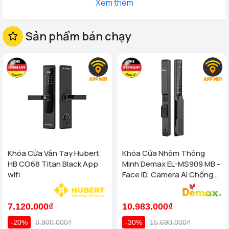
Xem thêm
được lựa chọn từ các thương hiệu nổi tiếng nhưng Demax,
Hubert, samsung, kaadas, kassler... được sản xuất và lắp ráp
theo tiêu chuẩn Châu Âu. Tất cả sản phẩm
Sản phẩm bán chạy
khóa cửa kính vân
tay
tại Homego đều phải trải qua rất nhiều thử nghiệm nghiêm
ngặt về độ an toàn và độ bền trước khi đến tay khách hàng
Ưu điểm và chất lượng:
khóa cửa kính vân tay
- Kiểu dáng đa dạng có tay cầm và không có tay cầm.
- Khóa cửa kính được làm bằng chất liệu hợp kim cao cấp, chống
rỉ, chống ăn mòn.
- Lắp đặt đơn giản, không phải khoan kính.
Khóa Cửa Vân Tay Hubert
Khóa Cửa Nhôm Thông
- Khóa chống sốc, chống tĩnh điện.
HB CG68 Titan Black App
Minh Demax EL-MS909 MB -
wifi
Face ID, Camera AI Chống
- Nhiều chức năng bảo mật như: Vân tay, mã số, thẻ từ và chìa
Nước IP66 Cho Cửa Nhôm
khóa cơ.
Cao Cấp
7.120.000₫
10.983.000₫
- Lưu được đến hơn 300 dấu vân tay, 300 thẻ từ (thuận tiện cho
văn phòng, công sở).
-20%
8.900.000₫
-30%
15.690.000₫