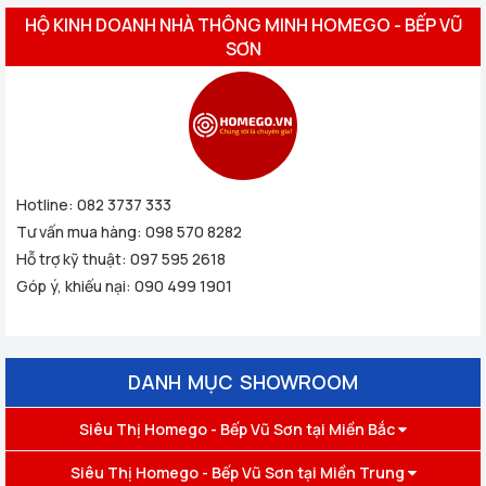
HỘ KINH DOANH NHÀ THÔNG MINH HOMEGO - BẾP VŨ
SƠN
Hotline:
082 3737 333
Tư vấn mua hàng:
098 570 8282
Hỗ trợ kỹ thuật:
097 595 2618
Góp ý, khiếu nại:
090 499 1901
DANH MỤC SHOWROOM
Siêu Thị Homego - Bếp Vũ Sơn tại Miền Bắc
Siêu Thị Homego - Bếp Vũ Sơn tại Miền Trung