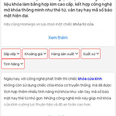
liệu khóa làm bằng hợp kim cao cấp, kết hợp công nghệ
mở khóa thông minh như thẻ từ, vân tay hay mã số bảo
mật hiện đại.
Hãy cùng Homego.vn lựa chọn một chiếc
khóa từ cửa
kính cường lực
không cần khoan phù hợp với nhu cầu sử dụng
cho
cửa kính văn phòng, cửa hàng, nhà riêng
Xem thêm
với hơn 100 vân
tay khác nhau !
Sắp xếp
Khoảng giá
Hãng sản xuất
Xuất xứ
Tính Năng
Ngày nay, với công nghệ phát triển thì chiếc
khóa cửa kính
không còn sử dụng chiếc chìa khóa cơ truyền thống, mà đã được
tích hợp thêm nhiều tính năng mở khóa như: vân tay, mã số bảo
mật hay thẻ từ nhỏ gọn. Những công nghệ mới này giúp mở khóa
cửa kính cường lực thuận tiện và độ an toàn cao hơn.
Xuất xứ:
Sản phẩm
khóa cửa kính cường lực
được Homego