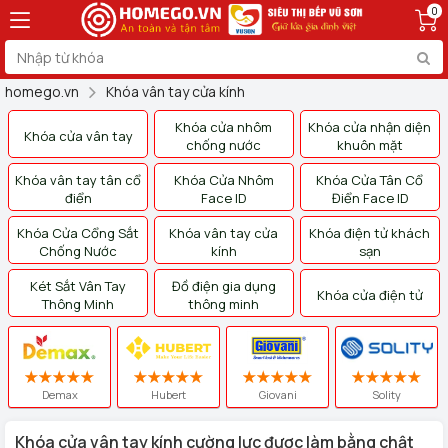
0
homego.vn
Khóa vân tay cửa kính
Khóa cửa nhôm
Khóa cửa nhận diện
Khóa cửa vân tay
chống nước
khuôn mặt
Khóa vân tay tân cổ
Khóa Cửa Nhôm
Khóa Cửa Tân Cổ
điển
Face ID
Điển Face ID
Khóa Cửa Cổng Sắt
Khóa vân tay cửa
Khóa điện tử khách
Chống Nước
kính
sạn
Két Sắt Vân Tay
Đồ điện gia dụng
Khóa cửa điện tử
Thông Minh
thông minh
Demax
Hubert
Giovani
Solity
Khóa cửa vân tay kính cường lực được làm bằng chật