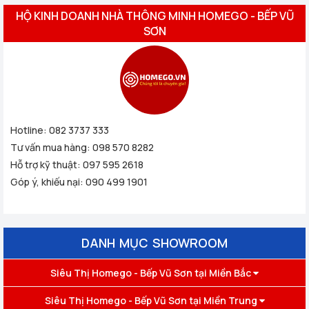
HỘ KINH DOANH NHÀ THÔNG MINH HOMEGO - BẾP VŨ
SƠN
Hotline:
082 3737 333
Tư vấn mua hàng:
098 570 8282
Hỗ trợ kỹ thuật:
097 595 2618
Góp ý, khiếu nại:
090 499 1901
DANH MỤC SHOWROOM
Siêu Thị Homego - Bếp Vũ Sơn tại Miền Bắc
Siêu Thị Homego - Bếp Vũ Sơn tại Miền Trung