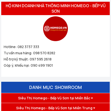
HỘ KINH DOANH NHÀ THÔNG MINH HOMEGO - BẾP VŨ
SƠN
Hotline:
082 3737 333
Tư vấn mua hàng:
098 570 8282
Hỗ trợ kỹ thuật:
097 595 2618
Góp ý, khiếu nại:
090 499 1901
DANH MỤC SHOWROOM
Siêu Thị Homego - Bếp Vũ Sơn tại Miền Bắc
Siêu Thị Homego - Bếp Vũ Sơn tại Miền Trung