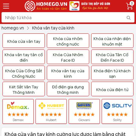
0
homego.vn
Khóa vân tay cửa kính
Khóa cửa nhôm
Khóa cửa nhận diện
Khóa cửa vân tay
chống nước
khuôn mặt
Khóa vân tay tân cổ
Khóa Cửa Nhôm
Khóa Cửa Tân Cổ
điển
Face ID
Điển Face ID
Khóa Cửa Cổng Sắt
Khóa vân tay cửa
Khóa điện tử khách
Chống Nước
kính
sạn
Két Sắt Vân Tay
Đồ điện gia dụng
Khóa cửa điện tử
Thông Minh
thông minh
Demax
Hubert
Giovani
Solity
Khóa cửa vân tay kính cường lực được làm bằng chật