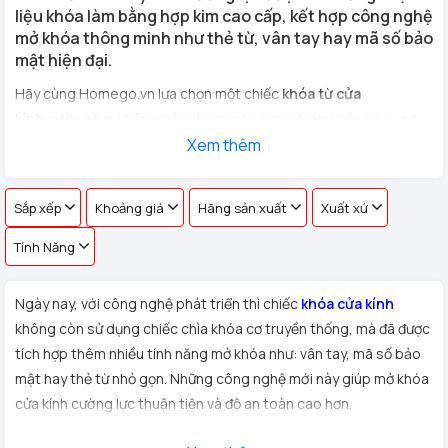
liệu khóa làm bằng hợp kim cao cấp, kết hợp công nghệ
mở khóa thông minh như thẻ từ, vân tay hay mã số bảo
mật hiện đại.
Hãy cùng Homego.vn lựa chọn một chiếc
khóa từ cửa
kính cường lực
không cần khoan phù hợp với nhu cầu sử dụng
cho
cửa kính văn phòng, cửa hàng, nhà riêng
Xem thêm
với hơn 100 vân
tay khác nhau !
Sắp xếp
Khoảng giá
Hãng sản xuất
Xuất xứ
Tính Năng
Ngày nay, với công nghệ phát triển thì chiếc
khóa cửa kính
không còn sử dụng chiếc chìa khóa cơ truyền thống, mà đã được
tích hợp thêm nhiều tính năng mở khóa như: vân tay, mã số bảo
mật hay thẻ từ nhỏ gọn. Những công nghệ mới này giúp mở khóa
cửa kính cường lực thuận tiện và độ an toàn cao hơn.
Xuất xứ:
Sản phẩm
khóa cửa kính cường lực
được Homego