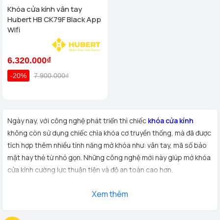
Khóa cửa kính vân tay
Hubert HB CK79F Black App
Wifi
6.320.000₫
-20%
7.900.000₫
Ngày nay, với công nghệ phát triển thì chiếc
khóa cửa kính
không còn sử dụng chiếc chìa khóa cơ truyền thống, mà đã được
tích hợp thêm nhiều tính năng mở khóa như: vân tay, mã số bảo
mật hay thẻ từ nhỏ gọn. Những công nghệ mới này giúp mở khóa
cửa kính cường lực thuận tiện và độ an toàn cao hơn.
Xuất xứ:
Sản phẩm
khóa cửa kính cường lực
được Homego
Xem thêm
được lựa chọn từ các thương hiệu nổi tiếng nhưng Demax,
Hubert, samsung, kaadas, kassler... được sản xuất và lắp ráp