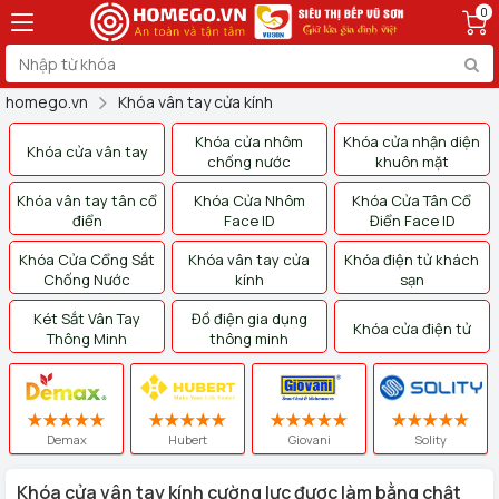
0
homego.vn
Khóa vân tay cửa kính
Khóa cửa nhôm
Khóa cửa nhận diện
Khóa cửa vân tay
chống nước
khuôn mặt
Khóa vân tay tân cổ
Khóa Cửa Nhôm
Khóa Cửa Tân Cổ
điển
Face ID
Điển Face ID
Khóa Cửa Cổng Sắt
Khóa vân tay cửa
Khóa điện tử khách
Chống Nước
kính
sạn
Két Sắt Vân Tay
Đồ điện gia dụng
Khóa cửa điện tử
Thông Minh
thông minh
Demax
Hubert
Giovani
Solity
Khóa cửa vân tay kính cường lực được làm bằng chật