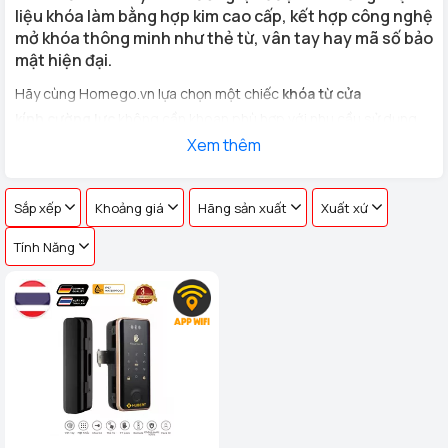
liệu khóa làm bằng hợp kim cao cấp, kết hợp công nghệ
mở khóa thông minh như thẻ từ, vân tay hay mã số bảo
mật hiện đại.
Hãy cùng Homego.vn lựa chọn một chiếc
khóa từ cửa
kính cường lực
không cần khoan phù hợp với nhu cầu sử dụng
cho
cửa kính văn phòng, cửa hàng, nhà riêng
Xem thêm
với hơn 100 vân
tay khác nhau !
Sắp xếp
Khoảng giá
Hãng sản xuất
Xuất xứ
Tính Năng