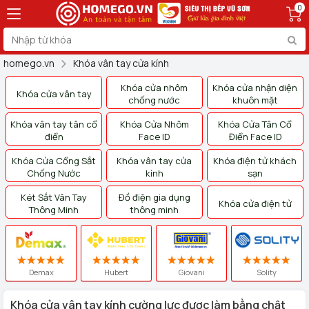
0
homego.vn
Khóa vân tay cửa kính
Khóa cửa nhôm
Khóa cửa nhận diện
Khóa cửa vân tay
chống nước
khuôn mặt
Khóa vân tay tân cổ
Khóa Cửa Nhôm
Khóa Cửa Tân Cổ
điển
Face ID
Điển Face ID
Khóa Cửa Cổng Sắt
Khóa vân tay cửa
Khóa điện tử khách
Chống Nước
kính
sạn
Két Sắt Vân Tay
Đồ điện gia dụng
Khóa cửa điện tử
Thông Minh
thông minh
Demax
Hubert
Giovani
Solity
Khóa cửa vân tay kính cường lực được làm bằng chật