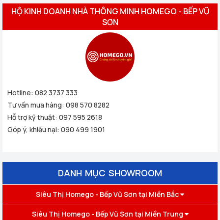
HỘ KINH DOANH NHÀ THÔNG MINH HOMEGO - BẾP VŨ
SƠN
Hotline:
082 3737 333
Tư vấn mua hàng:
098 570 8282
Hỗ trợ kỹ thuật:
097 595 2618
Góp ý, khiếu nại:
090 499 1901
DANH MỤC SHOWROOM
Siêu Thị Homego - Bếp Vũ Sơn tại Miền Bắc
Siêu Thị Homego - Bếp Vũ Sơn tại Miền Trung