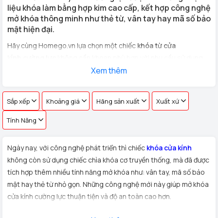
liệu khóa làm bằng hợp kim cao cấp, kết hợp công nghệ
mở khóa thông minh như thẻ từ, vân tay hay mã số bảo
mật hiện đại.
Hãy cùng Homego.vn lựa chọn một chiếc
khóa từ cửa
kính cường lực
không cần khoan phù hợp với nhu cầu sử dụng
cho
cửa kính văn phòng, cửa hàng, nhà riêng
Xem thêm
với hơn 100 vân
tay khác nhau !
Sắp xếp
Khoảng giá
Hãng sản xuất
Xuất xứ
Tính Năng
Ngày nay, với công nghệ phát triển thì chiếc
khóa cửa kính
không còn sử dụng chiếc chìa khóa cơ truyền thống, mà đã được
tích hợp thêm nhiều tính năng mở khóa như: vân tay, mã số bảo
mật hay thẻ từ nhỏ gọn. Những công nghệ mới này giúp mở khóa
cửa kính cường lực thuận tiện và độ an toàn cao hơn.
Xuất xứ:
Sản phẩm
khóa cửa kính cường lực
được Homego