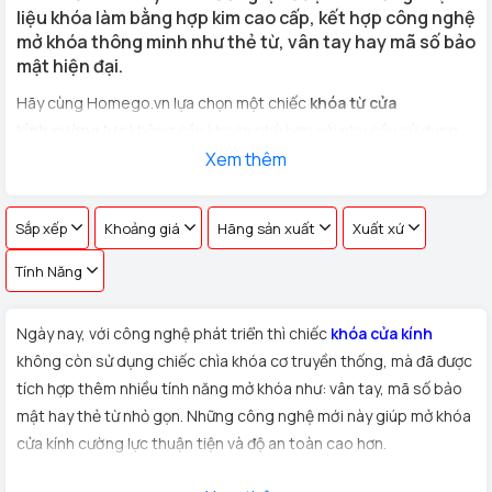
liệu khóa làm bằng hợp kim cao cấp, kết hợp công nghệ
mở khóa thông minh như thẻ từ, vân tay hay mã số bảo
mật hiện đại.
Hãy cùng Homego.vn lựa chọn một chiếc
khóa từ cửa
kính cường lực
không cần khoan phù hợp với nhu cầu sử dụng
cho
cửa kính văn phòng, cửa hàng, nhà riêng
Xem thêm
với hơn 100 vân
tay khác nhau !
Sắp xếp
Khoảng giá
Hãng sản xuất
Xuất xứ
Tính Năng
Ngày nay, với công nghệ phát triển thì chiếc
khóa cửa kính
không còn sử dụng chiếc chìa khóa cơ truyền thống, mà đã được
tích hợp thêm nhiều tính năng mở khóa như: vân tay, mã số bảo
mật hay thẻ từ nhỏ gọn. Những công nghệ mới này giúp mở khóa
cửa kính cường lực thuận tiện và độ an toàn cao hơn.
Xuất xứ:
Sản phẩm
khóa cửa kính cường lực
được Homego