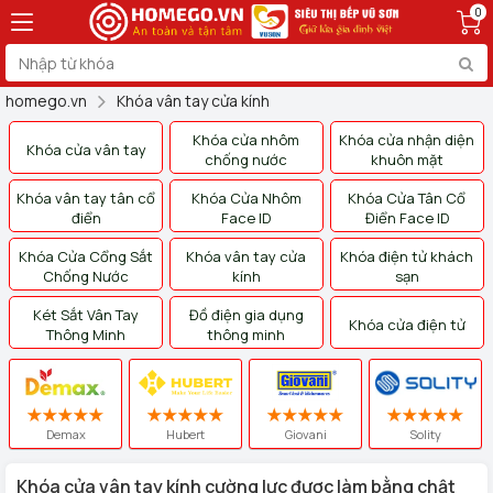
0
homego.vn
Khóa vân tay cửa kính
Khóa cửa nhôm
Khóa cửa nhận diện
Khóa cửa vân tay
chống nước
khuôn mặt
Khóa vân tay tân cổ
Khóa Cửa Nhôm
Khóa Cửa Tân Cổ
điển
Face ID
Điển Face ID
Khóa Cửa Cổng Sắt
Khóa vân tay cửa
Khóa điện tử khách
Chống Nước
kính
sạn
Két Sắt Vân Tay
Đồ điện gia dụng
Khóa cửa điện tử
Thông Minh
thông minh
Demax
Hubert
Giovani
Solity
Khóa cửa vân tay kính cường lực được làm bằng chật