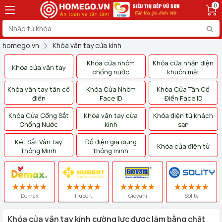
0
homego.vn
Khóa vân tay cửa kính
Khóa cửa nhôm
Khóa cửa nhận diện
Khóa cửa vân tay
chống nước
khuôn mặt
Khóa vân tay tân cổ
Khóa Cửa Nhôm
Khóa Cửa Tân Cổ
điển
Face ID
Điển Face ID
Khóa Cửa Cổng Sắt
Khóa vân tay cửa
Khóa điện tử khách
Chống Nước
kính
sạn
Két Sắt Vân Tay
Đồ điện gia dụng
Khóa cửa điện tử
Thông Minh
thông minh
Demax
Hubert
Giovani
Solity
Khóa cửa vân tay kính cường lực được làm bằng chật