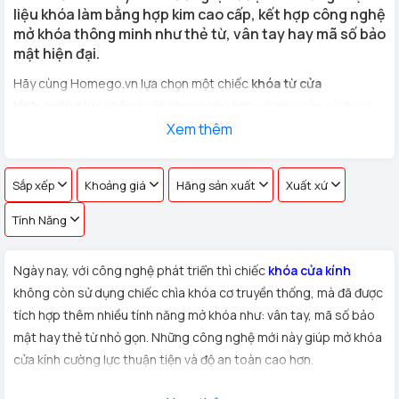
liệu khóa làm bằng hợp kim cao cấp, kết hợp công nghệ
mở khóa thông minh như thẻ từ, vân tay hay mã số bảo
mật hiện đại.
Hãy cùng Homego.vn lựa chọn một chiếc
khóa từ cửa
kính cường lực
không cần khoan phù hợp với nhu cầu sử dụng
cho
cửa kính văn phòng, cửa hàng, nhà riêng
Xem thêm
với hơn 100 vân
tay khác nhau !
Sắp xếp
Khoảng giá
Hãng sản xuất
Xuất xứ
Tính Năng
Ngày nay, với công nghệ phát triển thì chiếc
khóa cửa kính
không còn sử dụng chiếc chìa khóa cơ truyền thống, mà đã được
tích hợp thêm nhiều tính năng mở khóa như: vân tay, mã số bảo
mật hay thẻ từ nhỏ gọn. Những công nghệ mới này giúp mở khóa
cửa kính cường lực thuận tiện và độ an toàn cao hơn.
Xuất xứ:
Sản phẩm
khóa cửa kính cường lực
được Homego