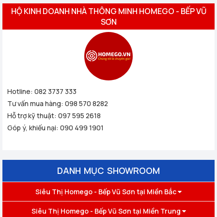
HỘ KINH DOANH NHÀ THÔNG MINH HOMEGO - BẾP VŨ
SƠN
Hotline:
082 3737 333
Tư vấn mua hàng:
098 570 8282
Hỗ trợ kỹ thuật:
097 595 2618
Góp ý, khiếu nại:
090 499 1901
DANH MỤC SHOWROOM
Siêu Thị Homego - Bếp Vũ Sơn tại Miền Bắc
Siêu Thị Homego - Bếp Vũ Sơn tại Miền Trung