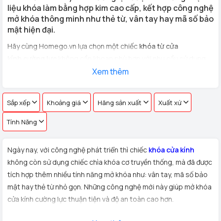
liệu khóa làm bằng hợp kim cao cấp, kết hợp công nghệ
mở khóa thông minh như thẻ từ, vân tay hay mã số bảo
mật hiện đại.
Hãy cùng Homego.vn lựa chọn một chiếc
khóa từ cửa
kính cường lực
không cần khoan phù hợp với nhu cầu sử dụng
cho
cửa kính văn phòng, cửa hàng, nhà riêng
Xem thêm
với hơn 100 vân
tay khác nhau !
Sắp xếp
Khoảng giá
Hãng sản xuất
Xuất xứ
Tính Năng
Ngày nay, với công nghệ phát triển thì chiếc
khóa cửa kính
không còn sử dụng chiếc chìa khóa cơ truyền thống, mà đã được
tích hợp thêm nhiều tính năng mở khóa như: vân tay, mã số bảo
mật hay thẻ từ nhỏ gọn. Những công nghệ mới này giúp mở khóa
cửa kính cường lực thuận tiện và độ an toàn cao hơn.
Xuất xứ:
Sản phẩm
khóa cửa kính cường lực
được Homego