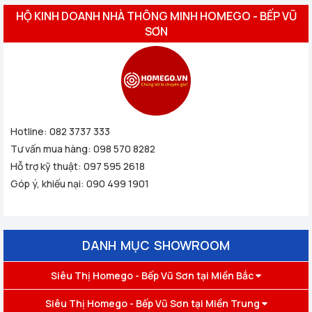
HỘ KINH DOANH NHÀ THÔNG MINH HOMEGO - BẾP VŨ
SƠN
Hotline:
082 3737 333
Tư vấn mua hàng:
098 570 8282
Hỗ trợ kỹ thuật:
097 595 2618
Góp ý, khiếu nại:
090 499 1901
DANH MỤC SHOWROOM
Siêu Thị Homego - Bếp Vũ Sơn tại Miền Bắc
Siêu Thị Homego - Bếp Vũ Sơn tại Miền Trung