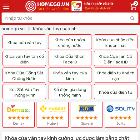
0
homego.vn
Khóa vân tay cửa kính
Khóa cửa nhôm
Khóa cửa nhận diện
Khóa cửa vân tay
chống nước
khuôn mặt
Khóa vân tay tân cổ
Khóa Cửa Nhôm
Khóa Cửa Tân Cổ
điển
Face ID
Điển Face ID
Khóa Cửa Cổng Sắt
Khóa vân tay cửa
Khóa điện tử khách
Chống Nước
kính
sạn
Két Sắt Vân Tay
Đồ điện gia dụng
Khóa cửa điện tử
Thông Minh
thông minh
Demax
Hubert
Giovani
Solity
Khóa cửa vân tay kính cường lực được làm bằng chật