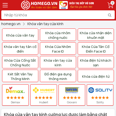
0
homego.vn
Khóa vân tay cửa kính
Khóa cửa nhôm
Khóa cửa nhận diện
Khóa cửa vân tay
chống nước
khuôn mặt
Khóa vân tay tân cổ
Khóa Cửa Nhôm
Khóa Cửa Tân Cổ
điển
Face ID
Điển Face ID
Khóa Cửa Cổng Sắt
Khóa vân tay cửa
Khóa điện tử khách
Chống Nước
kính
sạn
Két Sắt Vân Tay
Đồ điện gia dụng
Khóa cửa điện tử
Thông Minh
thông minh
Demax
Hubert
Giovani
Solity
Khóa cửa vân tay kính cường lực được làm bằng chật