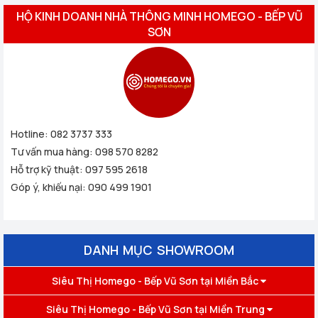
HỘ KINH DOANH NHÀ THÔNG MINH HOMEGO - BẾP VŨ
SƠN
Hotline:
082 3737 333
Tư vấn mua hàng:
098 570 8282
Hỗ trợ kỹ thuật:
097 595 2618
Góp ý, khiếu nại:
090 499 1901
DANH MỤC SHOWROOM
Siêu Thị Homego - Bếp Vũ Sơn tại Miền Bắc
Siêu Thị Homego - Bếp Vũ Sơn tại Miền Trung