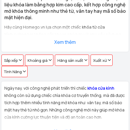
liệu khóa làm bằng hợp kim cao cấp, kết hợp công nghệ
mở khóa thông minh như thẻ từ, vân tay hay mã số bảo
mật hiện đại.
Hãy cùng Homego.vn lựa chọn một chiếc
khóa từ cửa
kính cường lực
không cần khoan phù hợp với nhu cầu sử dụng
cho
cửa kính văn phòng, cửa hàng, nhà riêng
Xem thêm
với hơn 100 vân
tay khác nhau !
Sắp xếp
Khoảng giá
Hãng sản xuất
Xuất xứ
Tính Năng
Ngày nay, với công nghệ phát triển thì chiếc
khóa cửa kính
không còn sử dụng chiếc chìa khóa cơ truyền thống, mà đã được
tích hợp thêm nhiều tính năng mở khóa như: vân tay, mã số bảo
mật hay thẻ từ nhỏ gọn. Những công nghệ mới này giúp mở khóa
cửa kính cường lực thuận tiện và độ an toàn cao hơn.
Xuất xứ:
Sản phẩm
khóa cửa kính cường lực
được Homego