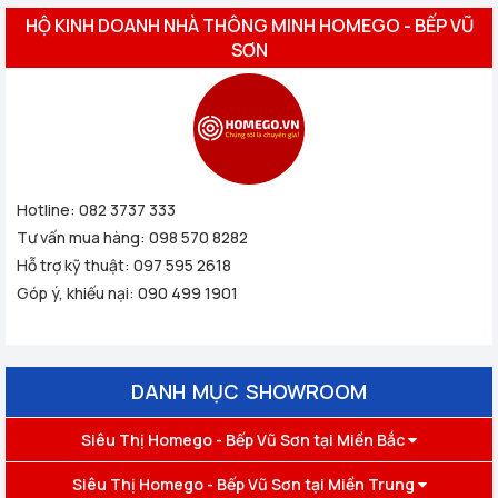
HỘ KINH DOANH NHÀ THÔNG MINH HOMEGO - BẾP VŨ
SƠN
Hotline:
082 3737 333
Tư vấn mua hàng:
098 570 8282
Hỗ trợ kỹ thuật:
097 595 2618
Góp ý, khiếu nại:
090 499 1901
DANH MỤC SHOWROOM
Siêu Thị Homego - Bếp Vũ Sơn tại Miền Bắc
Siêu Thị Homego - Bếp Vũ Sơn tại Miền Trung