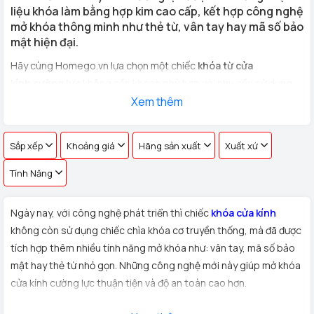
liệu khóa làm bằng hợp kim cao cấp, kết hợp công nghệ
mở khóa thông minh như thẻ từ, vân tay hay mã số bảo
mật hiện đại.
Hãy cùng Homego.vn lựa chọn một chiếc
khóa từ cửa
kính cường lực
không cần khoan phù hợp với nhu cầu sử dụng
cho
cửa kính văn phòng, cửa hàng, nhà riêng
Xem thêm
với hơn 100 vân
tay khác nhau !
Sắp xếp
Khoảng giá
Hãng sản xuất
Xuất xứ
Tính Năng
Ngày nay, với công nghệ phát triển thì chiếc
khóa cửa kính
không còn sử dụng chiếc chìa khóa cơ truyền thống, mà đã được
tích hợp thêm nhiều tính năng mở khóa như: vân tay, mã số bảo
mật hay thẻ từ nhỏ gọn. Những công nghệ mới này giúp mở khóa
cửa kính cường lực thuận tiện và độ an toàn cao hơn.
Xuất xứ:
Sản phẩm
khóa cửa kính cường lực
được Homego