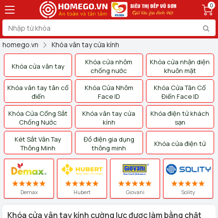
0
homego.vn
Khóa vân tay cửa kính
Khóa cửa nhôm
Khóa cửa nhận diện
Khóa cửa vân tay
chống nước
khuôn mặt
Khóa vân tay tân cổ
Khóa Cửa Nhôm
Khóa Cửa Tân Cổ
điển
Face ID
Điển Face ID
Khóa Cửa Cổng Sắt
Khóa vân tay cửa
Khóa điện tử khách
Chống Nước
kính
sạn
Két Sắt Vân Tay
Đồ điện gia dụng
Khóa cửa điện tử
Thông Minh
thông minh
Demax
Hubert
Giovani
Solity
Khóa cửa vân tay kính cường lực được làm bằng chật