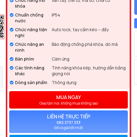
Chức năng mở
Vân tay, thẻ từ, mã số, chìa cơ
khóa
Chuẩn chống
IP54
nước
Chức năng tiện
Auto lock, tay cầm kéo – đẩy
nghi
Chức năng an
Báo động chống phá khóa, dò mã
ninh
Bàn phím
Cảm ứng
Các tính năng
Tính năng khóa kép, hướng dẫn bằng
khác
giọng nói
Dòng sản phẩm
Thông dụng
MUA NGAY
Giao tận nơi, không mua không sao
LIÊN HỆ TRỰC TIẾP
082.3737.333
Để có giá tốt nhất