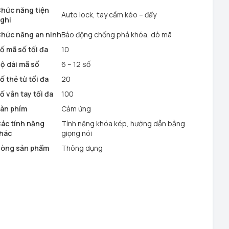
hức năng tiện
Auto lock, tay cầm kéo – đẩy
ghi
hức năng an ninh
Báo động chống phá khóa, dò mã
ố mã số tối đa
10
ộ dài mã số
6 – 12 số
ố thẻ từ tối đa
20
ố vân tay tối đa
100
àn phím
Cảm ứng
ác tính năng
Tính năng khóa kép, hướng dẫn bằng
hác
giọng nói
òng sản phẩm
Thông dụng