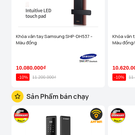
Khóa vân tay Samsung SHP-DH537 -
Khóa vân 
Màu đồng
Màu đồng/
10.080.000₫
10.620.0
-10%
11.200.000₫
-10%
11
Sản Phẩm bán chạy