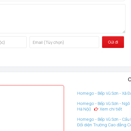
Gửi đi
 tiện dụng: mở khóa bằng vân tay, thẻ từ, mở khóa bằng mã
C
ng nước
hận khả năng chống chịu môi trường thời tiết IP54.
Homego - Bếp Vũ Sơn - Xã Đà
Homego - Bếp Vũ Sơn - Ngô G
Hà Nội)
Xem chi tiết
 mã số sử dụng được Schlage tối ưu hóa với chức năng hướng
gười sử dụng dễ dàng làm quen và nhanh chóng sử dụng hết
Homego - Bếp Vũ Sơn - Cầu D
Đối diện Trường Cao đẳng C