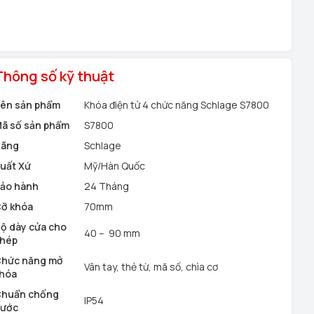
Thông số kỹ thuật
ên sản phẩm
Khóa điện tử 4 chức năng Schlage S7800
ã số sản phẩm
S7800
ãng
Schlage
uất Xứ
Mỹ/Hàn Quốc
ảo hành
24 Tháng
ỡ khóa
70mm
ộ dày cửa cho
40 – 90 mm
hép
hức năng mở
Vân tay, thẻ từ, mã số, chìa cơ
hóa
huẩn chống
IP54
ước