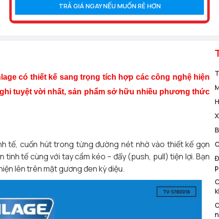
TRẢ GIÁ NGAY NẾU MUỐN RẺ HƠN
T
age có thiết kế sang trọng tích hợp các công nghệ hiện
M
nghi tuyệt vời nhất, sản phẩm sở hữu nhiều phương thức
H
X
B
inh tế, cuốn hút trong từng đường nét nhờ vào thiết kế gọn
C
inh tế cùng với tay cầm kéo – đẩy (push, pull) tiện lợi. Bạn
Đ
p
hiện lên trên mặt gương đen kỳ diệu.
C
k
C
n