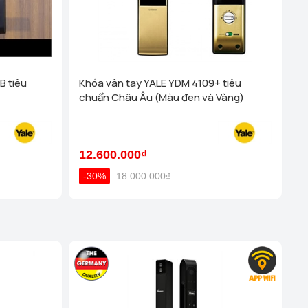
)
Xem chi tiết
 Cống - TP Thanh Hóa (44 Đường Bà Triệu, Thái Hòa, tt.
Xem chi tiết
g Vương - Đà Nẵng (276 Hùng Vương, Quận Hải Châu)
B tiêu
Khóa vân tay YALE YDM 4109+ tiêu
chuẩn Châu Âu (Màu đen và Vàng)
ha Trang - Khánh Hoà (1276 đường 2/4, P Vạn Thắng
 Nha Trang)
Xem chi tiết
inh - Nghệ An (58a Phạm Đình Toái, Phường Hà Huy Tập,
12.600.000₫
-30%
18.000.000₫
y Nhơn - Bình Định (316 Trần Hưng Đạo, P Trần Hưng
hi tiết
uy Hoà - Phú Yên ( SH15 - Apec Mandala, P7, Đường
Xem chi tiết
han Rang - Ninh Thuận (181 Thống Nhất, Phường Thanh
hàm)
Xem chi tiết
u Kiệu - TP HCM (308 Phan Đình Phùng, Phường Cầu Kiệu