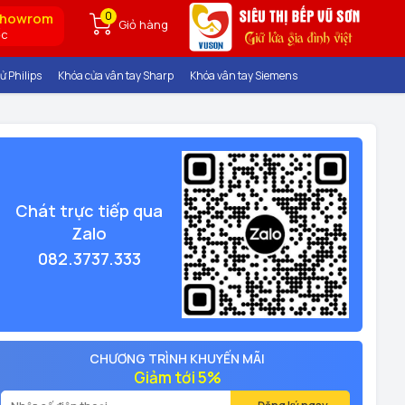
0
showrom
Giỏ hàng
ốc
ử Philips
Khóa cửa vân tay Sharp
Khóa vân tay Siemens
Chát trực tiếp qua
Zalo
082.3737.333
CHƯƠNG TRÌNH KHUYẾN MÃI
Giảm tới 5%