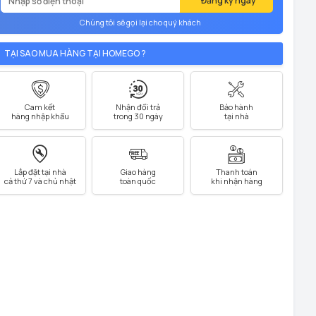
Đăng ký ngay
Chúng tôi sẽ gọi lại cho quý khách
TẠI SAO MUA HÀNG TẠI HOMEGO ?
Cam kết
Nhận đổi trả
Bảo hành
hàng nhập khẩu
trong 30 ngày
tại nhà
Lắp đặt tại nhà
Giao hàng
Thanh toán
cả thứ 7 và chủ nhật
toàn quốc
khi nhận hàng