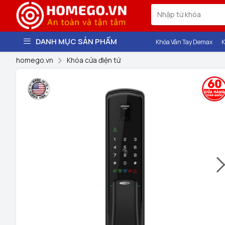
DANH MỤC SẢN PHẨM
Khóa Vân Tay Demax
K
homego.vn
Khóa cửa điện tử