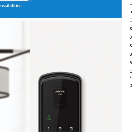
C
n
C
S
Đ
S
S
B
C
k
D