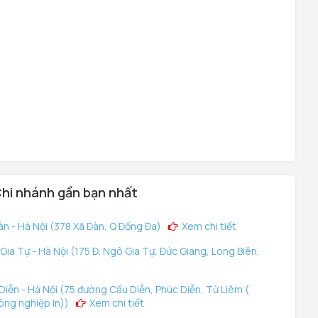
hi nhánh gần bạn nhất
n - Hà Nội (378 Xã Đàn, Q Đống Đa)
Xem chi tiết
ia Tự - Hà Nội (175 Đ. Ngô Gia Tự, Đức Giang, Long Biên,
iễn - Hà Nội (75 đường Cầu Diễn, Phúc Diễn, Từ Liêm (
ông nghiệp In))
Xem chi tiết