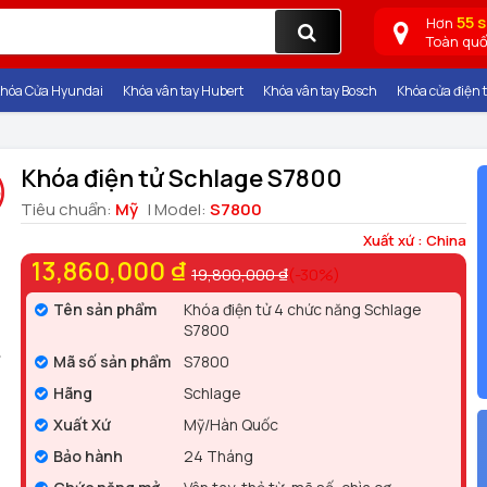
55 
Hơn
Toàn qu
hóa Cửa Hyundai
Khóa vân tay Hubert
Khóa vân tay Bosch
Khóa cửa điện t
Khóa điện tử Schlage S7800
Tiêu chuẩn:
Mỹ
| Model:
S7800
Xuất xứ : China
13,860,000 ₫
19,800,000 ₫
(-30%)
Tên sản phẩm
Khóa điện tử 4 chức năng Schlage
S7800
Mã số sản phẩm
S7800
Hãng
Schlage
Xuất Xứ
Mỹ/Hàn Quốc
Bảo hành
24 Tháng