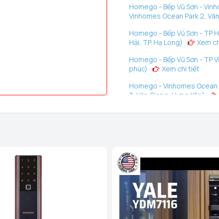
Homego - Bếp Vũ Sơn - Vinh
Vinhomes Ocean Park 2, Văn
Homego - Bếp Vũ Sơn - TP H
Hải, TP. Hạ Long)
Xem chi
Homego - Bếp Vũ Sơn - TP Vĩ
phúc)
Xem chi tiết
Homego - Vinhomes Ocean P
3, Văn Giang, Hưng Yên)
Homego - Bếp Vũ Sơn - Tô Hi
Phòng)
Xem chi tiết
Homego - Bếp Vũ Sơn - Lê T
Nghị, Hải Phòng)
Xem chi
Homego - Ngô Quyền - TP Hả
Xem chi tiết
Homego - Bếp Vũ Sơn - Tuy
Trấn Sơn Dương, Huyện Sơn
Homego - Bếp Vũ Sơn - TP Th