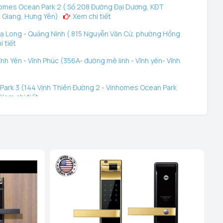
omes Ocean Park 2 ( Số 208 Đường Đại Dương, KĐT
 Giang, Hưng Yên)
Xem chi tiết
ạ Long - Quảng Ninh ( 815 Nguyễn Văn Cừ, phường Hồng
 tiết
nh Yên - Vĩnh Phúc (356A- đường mê linh - Vĩnh yên- Vĩnh
ark 3 (144 Vịnh Thiên Đường 2 - Vinhomes Ocean Park
Xem chi tiết
ệu - TP Hải Phòng (289 Tô Hiệu, Q Lê Chân. TP Hải
hanh Nghị - TP Hải Dương (248 Ngô Quyền, Lê Thanh
 tiết
i Dương (189 Ngô Quyền, P. Thanh Trung, Hải Dương)
ên Quang (Cổng Nhà Văn Hóa TDP Thôn Tân Phúc, Thị
 Dương)
Xem chi tiết
anh Hóa (Số 07 Đại Lộ Lê Lợi (Đối diện công viên Hội An)