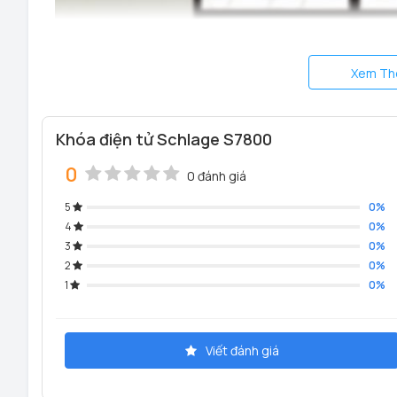
Xem Th
Khóa điện tử Schlage S7800
0
0 đánh giá
5
0%
4
0%
3
0%
2
0%
1
0%
Viết đánh giá