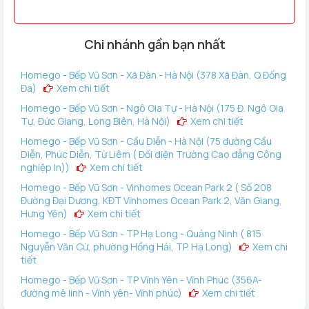
Khóa thông minh Chefs EH-A11RST thiết kế độc đáo từ lớp
ngoài cùng phủ 3 lớp kim loại nhám, chống thấm mước tuyệt
đối, vùng nhận dạng dấu vân tay cũng phủ bóng chống
Chi nhánh gần bạn nhất
xước và chống nước, bụi, nắng gió nhiệt độ cao. Mặt khác
không khe hở rất ít nen hầu như không thấp nước để vào
Homego - Bếp Vũ Sơn - Xã Đàn - Hà Nội (378 Xã Đàn, Q Đống
Đa)
Xem chi tiết
phía trong linh kiện được.
Homego - Bếp Vũ Sơn - Ngô Gia Tự - Hà Nội (175 Đ. Ngô Gia
ĐƠN VỊ CUNG CẤP KHÓA CỬA NHÔM CHEFS EH-A11RST
Tự, Đức Giang, Long Biên, Hà Nội)
Xem chi tiết
CHÍNH HÃNG?
Homego - Bếp Vũ Sơn - Cầu Diễn - Hà Nội (75 đường Cầu
Diễn, Phúc Diễn, Từ Liêm ( Đối diện Trường Cao đẳng Công
Homego tự tin là địa chỉ cung cấp khóa cửa Chefs EH-
nghiệp In))
Xem chi tiết
A11RST hàng chuẩn với mức giá ưu đãi tốt nhất, bởi Homego
Homego - Bếp Vũ Sơn - Vinhomes Ocean Park 2 ( Số 208
là đại lý chính hãng của thương hiệu Chefs đến từ Đức được
Đường Đại Dương, KĐT Vinhomes Ocean Park 2, Văn Giang,
ủy quyền bằng văn bản nên mức giá chúng tôi đưa ra luôn
Hưng Yên)
Xem chi tiết
tốt nhất.
Homego - Bếp Vũ Sơn - TP Hạ Long - Quảng Ninh ( 815
Nguyễn Văn Cừ, phường Hồng Hải, TP. Hạ Long)
Xem chi
Hàng chính hãng 100%, nói “ Không” với hàng xách tay
tiết
Cam kết khóa vân tay Chefs EH-A11RST tại Homego đều là
Homego - Bếp Vũ Sơn - TP Vĩnh Yên - Vĩnh Phúc (356A-
hàng nhập khẩu chính hãng, nguyên chiếc tại nước ngoài ,
đường mê linh - Vĩnh yên- Vĩnh phúc)
Xem chi tiết
đạt tiêu chứng chỉ Châu Âu đền ngay 100 lần giá trị sản