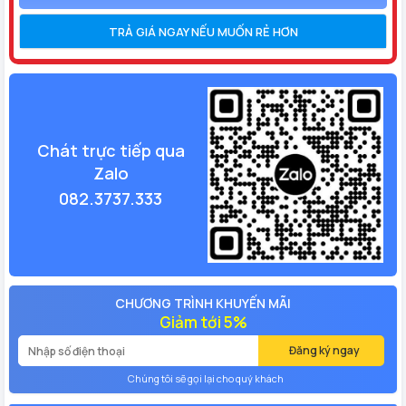
TRẢ GIÁ NGAY NẾU MUỐN RẺ HƠN
Chát trực tiếp qua
Zalo
082.3737.333
CHƯƠNG TRÌNH KHUYẾN MÃI
Giảm tới 5%
Đăng ký ngay
Chúng tôi sẽ gọi lại cho quý khách