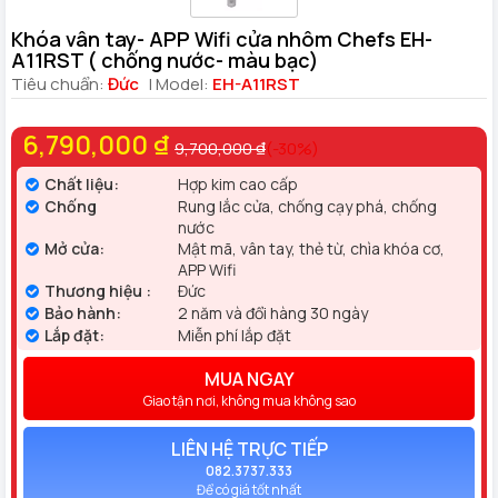
Khóa vân tay- APP Wifi cửa nhôm Chefs EH-
A11RST ( chống nước- màu bạc)
Tiêu chuẩn:
Đức
| Model:
EH-A11RST
6,790,000 ₫
9,700,000 ₫
(-30%)
Chất liệu:
Hợp kim cao cấp
Chống
Rung lắc cửa, chống cạy phá, chống
nước
Mở cửa:
Mật mã, vân tay, thẻ từ, chìa khóa cơ,
APP Wifi
Thương hiệu :
Đức
Bảo hành:
2 năm và đổi hàng 30 ngày
Lắp đặt:
Miễn phí lắp đặt
MUA NGAY
Giao tận nơi, không mua không sao
LIÊN HỆ TRỰC TIẾP
082.3737.333
Để có giá tốt nhất