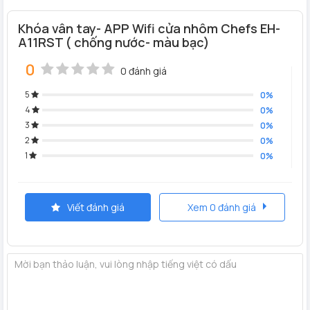
Khóa vân tay- APP Wifi cửa nhôm Chefs EH-
A11RST ( chống nước- màu bạc)
0
0 đánh giá
5
0%
4
0%
3
0%
2
0%
1
0%
Viết đánh giá
Xem 0 đánh giá