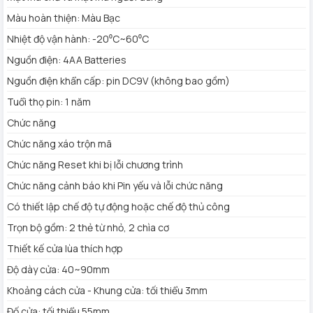
Nguồn điện khẩn cấp: pin DC9V (không bao gồm)
Màu hoàn thiện: Màu Bạc
Tuổi thọ pin: 1 năm
Chức năng
Nhiệt độ vận hành: -20⁰C~60⁰C
Chức năng xáo trộn mã
Nguồn điện: 4AA Batteries
Chức năng Reset khi bị lỗi chương trình
Nguồn điện khẩn cấp: pin DC9V (không bao gồm)
Chức năng cảnh báo khi Pin yếu và lỗi chức năng
Tuổi thọ pin: 1 năm
Có thiết lập chế độ tự động hoặc chế độ thủ công
Chức năng
Trọn bộ gồm: 2 thẻ từ nhỏ, 2 chìa cơ
Thiết kế cửa lùa thích hợp
Chức năng xáo trộn mã
Độ dày cửa: 40~90mm
Chức năng Reset khi bị lỗi chương trình
Khoảng cách cửa - Khung cửa: tối thiểu 3mm
Chức năng cảnh báo khi Pin yếu và lỗi chức năng
Đố cửa: tối thiểu 55mm
Có thiết lập chế độ tự động hoặc chế độ thủ công
Model: EH-A11RST
Trọn bộ gồm: 2 thẻ từ nhỏ, 2 chìa cơ
VÌ SAO KHÓA CỬA NHÔM CHEFS EH-A11RST CÓ THỂ
Thiết kế cửa lùa thích hợp
CHỐNG NƯỚC?
Độ dày cửa: 40~90mm
Khóa cửa vân tay nhôm Wifi Chefs EH-A11RST chống nước
Khoảng cách cửa - Khung cửa: tối thiểu 3mm
luôn có sức hút lớn đối với người dùng, họ thắc mắc không
Đố cửa: tối thiểu 55mm