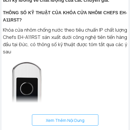
tích kỹ lưỡng về chất lượng của các chuyên gia.
THÔNG SỐ KỸ THUẬT CỦA KHÓA CỬA NHÔM CHEFS EH-
A11RST?
Khóa cửa nhôm chống nước theo tiêu chuẩn IP chất lượng
Chefs EH-A11RST sản xuất dưới công nghệ tiên tiến hàng
đầu tại Đức, có thông số kỹ thuật được tóm tắt qua các ý
sau:
Xem Thêm Nội Dung