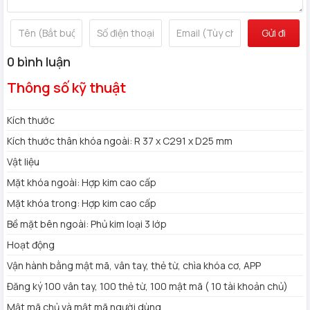
Gửi đi
0 bình luận
Kích thước
Thông số kỹ thuật
Kích thước thân khóa ngoài: R 37 x C291 x D25 mm
Vật liệu
Kích thước
Mặt khóa ngoài: Hợp kim cao cấp
Mặt khóa trong: Hợp kim cao cấp
Kích thước thân khóa ngoài: R 37 x C291 x D25 mm
Bề mặt bên ngoài: Phủ kim loại 3 lớp
Vật liệu
Hoạt động
Mặt khóa ngoài: Hợp kim cao cấp
Vận hành bằng mật mã, vân tay, thẻ từ, chìa khóa cơ, APP
Mặt khóa trong: Hợp kim cao cấp
Đăng ký 100 vân tay, 100 thẻ từ, 100 mật mã ( 10 tài khoản
Bề mặt bên ngoài: Phủ kim loại 3 lớp
chủ)
Mật mã chủ và mật mã người dùng
Hoạt động
Màu hoàn thiện: Màu Bạc
Vận hành bằng mật mã, vân tay, thẻ từ, chìa khóa cơ, APP
Nhiệt độ vận hành: -20⁰C~60⁰C
Đăng ký 100 vân tay, 100 thẻ từ, 100 mật mã ( 10 tài khoản chủ)
Nguồn điện: 4AA Batteries
Mật mã chủ và mật mã người dùng