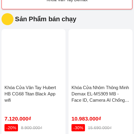
Khóa vân tay tân cổ
Khóa Cửa Nhôm Face
Khóa Cửa Tân Cổ
điển
ID
Điển Face ID
Khóa Cửa Cổng Sắt
Khóa vân tay cửa
Khóa điện tử khách
Chống Nước
kính
sạn
Két Sắt Vân Tay
Đồ điện gia dụng
Khóa cửa điện tử
Thông Minh
thông minh
KHÓA CỬA ĐIỆN TỬ