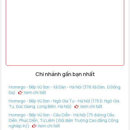
Màu sắc : Màu bạc
Kích thước: 85x387x61mm (WxHxD)
Kích thước ruột: 25x75x105mm (WxHxD)
Xuất xứ: Korea -Samsung
3, Khóa điện tử samsung SHP-DP728 Gold đưa công nghệ
số vào cuộc sống của bạn?
Khóa vân tay Samsung SHP-DP728 Gold đạt tiêu chuẩn
công nghệ Hàn Quốc với nhiều chức năng mới mẻ thu hút
người tiêu dùng, Đồng thời trải qua nhiều kiểm định nghiêm
Chi nhánh gần bạn nhất
ngặt trước khi đưa ra thị trường với nhiều ưu điểm sau:
Homego - Bếp Vũ Sơn - Xã Đàn - Hà Nội (378 Xã Đàn, Q Đống
Đa)
Xem chi tiết
Homego - Bếp Vũ Sơn - Ngô Gia Tự - Hà Nội (175 Đ. Ngô Gia
Tự, Đức Giang, Long Biên, Hà Nội)
Xem chi tiết
Homego - Bếp Vũ Sơn - Cầu Diễn - Hà Nội (75 đường Cầu
Diễn, Phúc Diễn, Từ Liêm ( Đối diện Trường Cao đẳng Công
nghiệp In))
Xem chi tiết