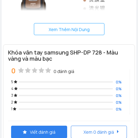
Xem Thêm Nội Dung
Khóa vân tay samsung SHP-DP 728 - Màu
vàng và màu bạc
0
0 đánh giá
5
0%
4
0%
3
0%
2
0%
1
0%
Hàng chính hãng 100%, nói “ Không” với hàng xách tay
Cam kết các sản phẩm khóa cửa vân tay samsung nói
Viết đánh giá
Xem 0 đánh giá
chung và mã khóa vân tay samsung SHP-DP728 Gold nói