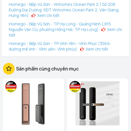
Homego - Bếp Vũ Sơn - Vinhomes Ocean Park 2 ( Số 208
Đường Đại Dương, KĐT Vinhomes Ocean Park 2, Văn Giang,
Hưng Yên)
Xem chi tiết
Homego - Bếp Vũ Sơn - TP Hạ Long - Quảng Ninh ( 815
Nguyễn Văn Cừ, phường Hồng Hải, TP. Hạ Long)
Xem chi
tiết
Homego - Bếp Vũ Sơn - TP Vĩnh Yên - Vĩnh Phúc (356A-
đường mê linh - Vĩnh yên- Vĩnh phúc)
Xem chi tiết
Homego - Vinhomes Ocean Park 3 (144 Vịnh Thiên Đường 2
- Vinhomes Ocean Park 3, Văn Giang, Hưng Yên)
Xem
Sản phẩm cùng chuyên mục
chi tiết
Homego - Bếp Vũ Sơn - Tô Hiệu - TP Hải Phòng (289 Tô
Hiệu, Q Lê Chân. TP Hải Phòng)
Xem chi tiết
Homego - Bếp Vũ Sơn - Lê Thanh Nghị - TP Hải Dương (248
Ngô Quyền, Lê Thanh Nghị, Hải Phòng)
Xem chi tiết
Homego - Ngô Quyền - TP Hải Dương (189 Ngô Quyền, P.
Thanh Trung, Hải Dương)
Xem chi tiết
Homego - Bếp Vũ Sơn - Tuyên Quang (Cổng Nhà Văn Hóa
TDP Thôn Tân Phúc, Thị Trấn Sơn Dương, Huyện Sơn
Samsung SHP-DP 728 GOLD thiết kế đẩy từ bên
Dương)
Xem chi tiết