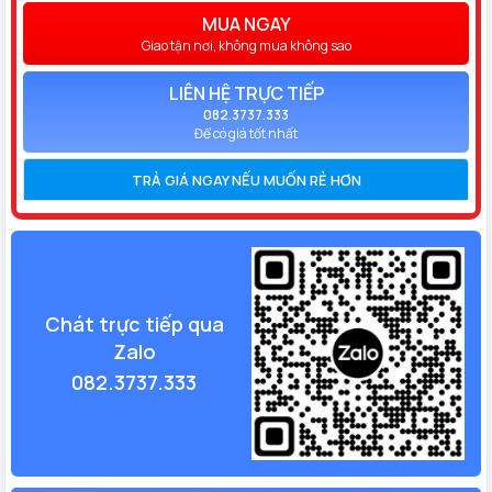
MUA NGAY
Giao tận nơi, không mua không sao
LIÊN HỆ TRỰC TIẾP
082.3737.333
Để có giá tốt nhất
TRẢ GIÁ NGAY NẾU MUỐN RẺ HƠN
Chát trực tiếp qua
Zalo
082.3737.333