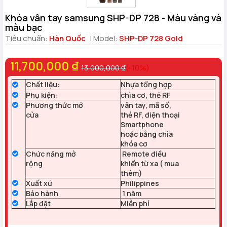
Khóa vân tay samsung SHP-DP 728 - Màu vàng và
màu bạc
Tiêu chuẩn:
Hàn Quốc
| Model:
SHP-DP 728 Gold
11,700,000 ₫
13,000,000 ₫
(-10%)
Chất liệu:
Nhựa tổng hợp
Phụ kiện:
chìa cơ, thẻ RF
Phương thức mở
vân tay, mã số,
cửa
thẻ RF, điện thoại
Smartphone
hoặc bằng chìa
khóa cơ
Chức năng mở
Remote điều
rộng
khiển từ xa ( mua
thêm)
Xuất xứ
Philippines
Bảo hành
1 năm
Lắp đặt
Miễn phí