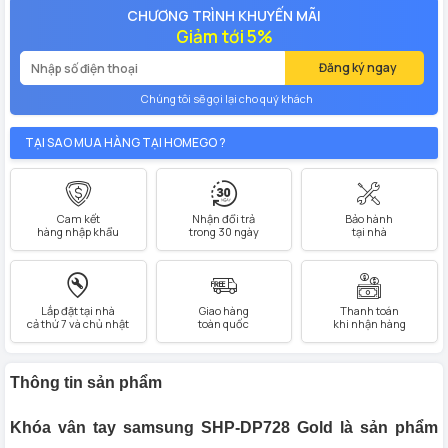
CHƯƠNG TRÌNH KHUYẾN MÃI
Giảm tới 5%
Đăng ký ngay
Chúng tôi sẽ gọi lại cho quý khách
TẠI SAO MUA HÀNG TẠI HOMEGO ?
Cam kết
Nhận đổi trả
Bảo hành
hàng nhập khẩu
trong 30 ngày
tại nhà
Lắp đặt tại nhà
Giao hàng
Thanh toán
cả thứ 7 và chủ nhật
toàn quốc
khi nhận hàng
Thông tin sản phẩm
Khóa vân tay samsung SHP-DP728 Gold là sản phẩm