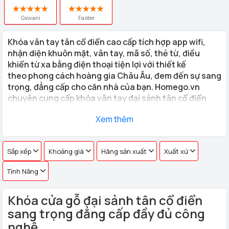
Giovani
Faster
Khóa vân tay tân cổ điển
cao cấp tích hợp app wifi,
nhận diện khuôn mặt, vân tay, mã số, thẻ từ, điều
khiển từ xa bằng điện thoại tiện lợi với thiết kế
theo phong cách hoàng gia Châu Âu, đem đến sự sang
trọng, đẳng cấp cho căn nhà của bạn. Homego.vn
chuyên cung cấp khóa vân tay đại sảnh tân cổ điển
Đức
Xem thêm
Những bộ
khóa cửa vân tay tân cổ điển
do Homego cung cấp
có kiểu dáng đa dạng, thể phù hợp với mọi chất liệu cửa của gia
Sắp xếp
Khoảng giá
Hãng sản xuất
Xuất xứ
đình bạn.
Tính Năng
Khóa cửa gỗ đại sảnh tân cổ điển
sang trọng đẳng cấp đầy đủ công
nghệ