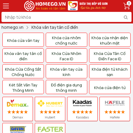
0
homego.vn
Khóa vân tay tân cổ điển
Khóa cửa nhôm
Khóa cửa nhận diện
Khóa cửa vân tay
chống nước
khuôn mặt
Khóa vân tay tân cổ
Khóa Cửa Nhôm
Khóa Cửa Tân Cổ
điển
Face ID
Điển Face ID
Khóa Cửa Cổng Sắt
Khóa vân tay cửa
Khóa điện tử khách
Chống Nước
kính
sạn
Két Sắt Vân Tay
Đồ điện gia dụng
Khóa cửa điện tử
Thông Minh
thông minh
Demax
Hubert
Kassdas
Hafele