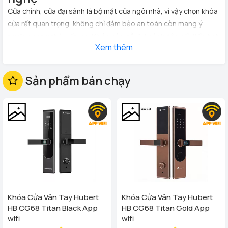
Cửa chính, cửa đại sảnh là bộ mặt của ngôi nhà, vì vậy chọn khóa
cửa rất quan trọng, không chỉ đảm bảo an toàn còn mang ý
nghĩa phong thủy rất lớn.
Khóa cửa gỗ đại sảnh tân cổ điển
tích
Xem thêm
hợp vân tay, mã số, thẻ từ, điều khiển từ xa bằng điện thoại
không chỉ đảm bảo sự an toàn và còn mang đến sự tiện lợi, đẳng
cấp cho gia chủ. Cửa đẹp phải có khóa xịn....
Sản phẩm bán chạy
Khóa Cửa Vân Tay Hubert
Khóa Cửa Vân Tay Hubert
HB CG68 Titan Black App
HB CG68 Titan Gold App
wifi
wifi