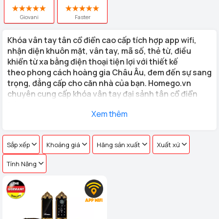
Giovani
Faster
Khóa vân tay tân cổ điển
cao cấp tích hợp app wifi,
nhận diện khuôn mặt, vân tay, mã số, thẻ từ, điều
khiển từ xa bằng điện thoại tiện lợi với thiết kế
theo phong cách hoàng gia Châu Âu, đem đến sự sang
trọng, đẳng cấp cho căn nhà của bạn. Homego.vn
chuyên cung cấp khóa vân tay đại sảnh tân cổ điển
Đức
Xem thêm
Những bộ
khóa cửa vân tay tân cổ điển
do Homego cung cấp
có kiểu dáng đa dạng, thể phù hợp với mọi chất liệu cửa của gia
Sắp xếp
Khoảng giá
Hãng sản xuất
Xuất xứ
đình bạn.
Tính Năng