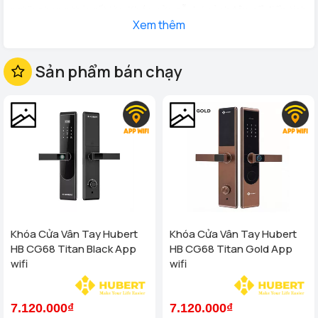
nghĩa phong thủy rất lớn.
Khóa cửa gỗ đại sảnh tân cổ điển
tích
Xem thêm
hợp vân tay, mã số, thẻ từ, điều khiển từ xa bằng điện thoại
không chỉ đảm bảo sự an toàn và còn mang đến sự tiện lợi, đẳng
cấp cho gia chủ. Cửa đẹp phải có khóa xịn....
Sản phẩm bán chạy
Khóa Cửa Vân Tay Hubert
Khóa Cửa Vân Tay Hubert
HB CG68 Titan Black App
HB CG68 Titan Gold App
wifi
wifi
7.120.000₫
7.120.000₫