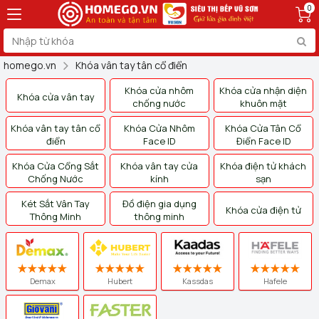
0
homego.vn
Khóa vân tay tân cổ điển
Khóa cửa nhôm
Khóa cửa nhận diện
Khóa cửa vân tay
chống nước
khuôn mặt
Khóa vân tay tân cổ
Khóa Cửa Nhôm
Khóa Cửa Tân Cổ
điển
Face ID
Điển Face ID
Khóa Cửa Cổng Sắt
Khóa vân tay cửa
Khóa điện tử khách
Chống Nước
kính
sạn
Két Sắt Vân Tay
Đồ điện gia dụng
Khóa cửa điện tử
Thông Minh
thông minh
Demax
Hubert
Kassdas
Hafele