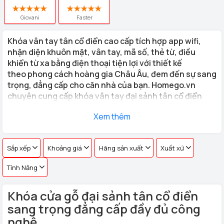
Giovani
Faster
Khóa vân tay tân cổ điển
cao cấp tích hợp app wifi,
nhận diện khuôn mặt, vân tay, mã số, thẻ từ, điều
khiển từ xa bằng điện thoại tiện lợi với thiết kế
theo phong cách hoàng gia Châu Âu, đem đến sự sang
trọng, đẳng cấp cho căn nhà của bạn. Homego.vn
chuyên cung cấp khóa vân tay đại sảnh tân cổ điển
Đức
Xem thêm
Những bộ
khóa cửa vân tay tân cổ điển
do Homego cung cấp
có kiểu dáng đa dạng, thể phù hợp với mọi chất liệu cửa của gia
Sắp xếp
Khoảng giá
Hãng sản xuất
Xuất xứ
đình bạn.
Tính Năng
Khóa cửa gỗ đại sảnh tân cổ điển
sang trọng đẳng cấp đầy đủ công
nghệ