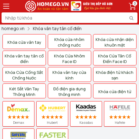
0
homego.vn
Khóa vân tay tân cổ điển
Khóa cửa nhôm
Khóa cửa nhận diện
Khóa cửa vân tay
chống nước
khuôn mặt
Khóa vân tay tân cổ
Khóa Cửa Nhôm
Khóa Cửa Tân Cổ
điển
Face ID
Điển Face ID
Khóa Cửa Cổng Sắt
Khóa vân tay cửa
Khóa điện tử khách
Chống Nước
kính
sạn
Két Sắt Vân Tay
Đồ điện gia dụng
Khóa cửa điện tử
Thông Minh
thông minh
Demax
Hubert
Kassdas
Hafele