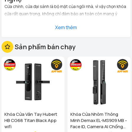
Cửa chính, cửa đại sảnh là bộ mặt của ngôi nhà, vì vậy chọn khóa
cửa rất quan trọng, không chỉ đảm bảo an toàn còn mang ý
nghĩa phong thủy rất lớn.
Khóa cửa gỗ đại sảnh tân cổ điển
tích
Xem thêm
hợp vân tay, mã số, thẻ từ, điều khiển từ xa bằng điện thoại
không chỉ đảm bảo sự an toàn và còn mang đến sự tiện lợi, đẳng
cấp cho gia chủ. Cửa đẹp phải có khóa xịn....
Sản phẩm bán chạy
Khóa Cửa Vân Tay Hubert
Khóa Cửa Nhôm Thông
HB CG68 Titan Black App
Minh Demax EL-MS909 MB -
wifi
Face ID, Camera AI Chống