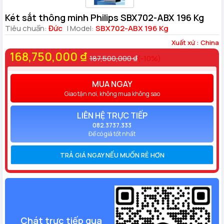
Két sắt thông minh Philips SBX702-ABX 196 Kg
Tiêu chuẩn:
Đức
| Model:
SBX702-ABX 196 Kg
Xuất xứ : China
168,750,000 ₫
187,500,000 ₫
(-10%)
MUA NGAY
Giao tận nơi, không mua không sao
LIÊN HỆ TRỰC TIẾP
082.3737.333
Để có giá tốt nhất
TRẢ GIÁ NGAY NẾU MUỐN RẺ HƠN
Chát trực tiếp qua