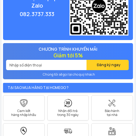
Zalo
082.3737.333
CHƯƠNG TRÌNH KHUYẾN MÃI
Giảm tới 5%
Đăng ký ngay
Chúng tôi sẽ gọi lại cho quý khách
TẠI SAO MUA HÀNG TẠI HOMEGO ?
Cam kết
Nhận đổi trả
Bảo hành
hàng nhập khẩu
trong 30 ngày
tại nhà