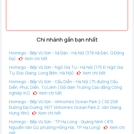
Chi nhánh gần bạn nhất
Homego - Bếp Vũ Sơn - Xã Đàn - Hà Nội (378 Xã Đàn, Q Đống
Đa)
Xem chi tiết
Homego - Bếp Vũ Sơn - Ngô Gia Tự - Hà Nội (175 Đ. Ngô Gia
Tự, Đức Giang, Long Biên, Hà Nội)
Xem chi tiết
Homego - Bếp Vũ Sơn - Cầu Diễn - Hà Nội (75 đường Cầu
Diễn, Phúc Diễn, Từ Liêm ( Đối diện Trường Cao đẳng Công
nghiệp In))
Xem chi tiết
Homego - Bếp Vũ Sơn - Vinhomes Ocean Park 2 ( Số 208
Đường Đại Dương, KĐT Vinhomes Ocean Park 2, Văn Giang,
Hưng Yên)
Xem chi tiết
Homego - Bếp Vũ Sơn - TP Hạ Long - Quảng Ninh ( 815
Nguyễn Văn Cừ, phường Hồng Hải, TP. Hạ Long)
Xem chi
tiết