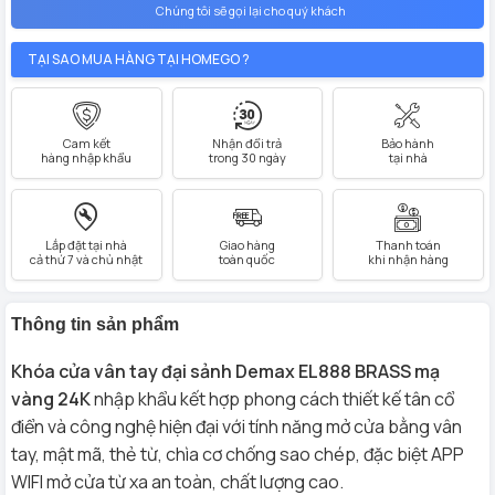
Chúng tôi sẽ gọi lại cho quý khách
TẠI SAO MUA HÀNG TẠI HOMEGO ?
Cam kết
Nhận đổi trả
Bảo hành
hàng nhập khẩu
trong 30 ngày
tại nhà
Lắp đặt tại nhà
Giao hàng
Thanh toán
cả thứ 7 và chủ nhật
toàn quốc
khi nhận hàng
Thông tin sản phẩm
Khóa cửa vân tay đại sảnh Demax EL888 BRASS mạ
vàng 24K
nhập khẩu kết hợp phong cách thiết kế tân cổ
điển và công nghệ hiện đại với tính năng mở cửa bằng vân
tay, mật mã, thẻ từ, chìa cơ chống sao chép, đặc biệt APP
WIFI mở cửa từ xa an toàn, chất lượng cao.