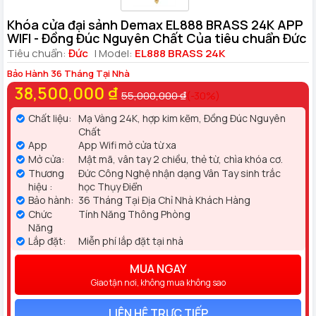
Khóa cửa đại sảnh Demax EL888 BRASS 24K APP
WIFI - Đồng Đúc Nguyên Chất Của tiêu chuẩn Đức
Tiêu chuẩn:
Đức
| Model:
EL888 BRASS 24K
Bảo Hành 36 Tháng Tại Nhà
38,500,000 ₫
55,000,000 ₫
(-30%)
Chất liệu:
Mạ Vàng 24K, hợp kim kẽm, Đồng Đúc Nguyên
Chất
App
App Wifi mở cửa từ xa
Mở cửa:
Mật mã, vân tay 2 chiều, thẻ từ, chìa khóa cơ.
Thương
Đức Công Nghệ nhận dạng Vân Tay sinh trắc
hiệu :
học Thụy Điển
Bảo hành:
36 Tháng Tại Địa Chỉ Nhà Khách Hàng
Chức
Tính Năng Thông Phòng
Năng
Lắp đặt:
Miễn phí lắp đặt tại nhà
MUA NGAY
Giao tận nơi, không mua không sao
LIÊN HỆ TRỰC TIẾP