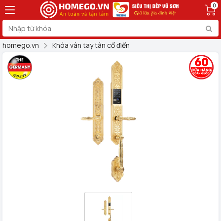
0
homego.vn
Khóa vân tay tân cổ điển