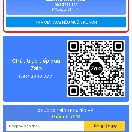
082.3737.333
Để có giá tốt nhất
TRẢ GIÁ NGAY NẾU MUỐN RẺ HƠN
Chát trực tiếp qua
Zalo
082.3737.333
CHƯƠNG TRÌNH KHUYẾN MÃI
Giảm tới 5%
Đăng ký ngay