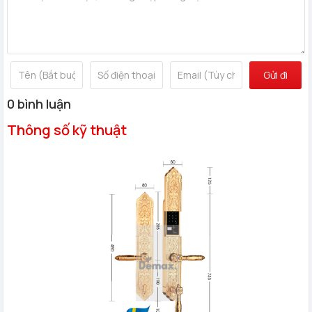
Cảnh báo đột nhập
Vô hiệu hóa thẻ bị mật
Chức năng cập nhật thông tin
Gửi đi
Nhắc nhở pin yếu
0 bình luận
Số vân tay: 100
Thông số kỹ thuật
Số thẻ từ(cài đặt, sử dụng): 100
Mật mã: 10 số
Thẻ từ theo máy: 2
Chìa khóa chống sao chép: 2
Cơ chế đóng mở: Động cơ DC siêu nhỏ
Nhiệt độ làm việc: -20 độ C ~ 70 độ C
Độ ẩm tương đối: 20% ~ 95%
Màu hoàn thiện: Vàng 24K