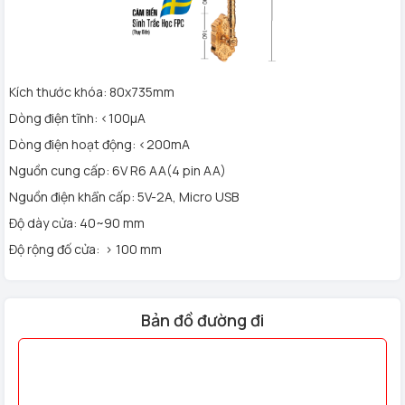
Với đội ngũ nhân viên nhiệt tình, nhiều kinh nghiệm trong lĩnh
vực lắp đặt
khóa cửa điện tử
, năng động, sáng tạo sẽ đáp
ứng mọi nhu cầu của quý khách hàng một cách nhanh nhất.
Kích thước khóa: 80x735mm
Hệ thống hơn 50 showroom bán và bảo hành trên toàn
Dòng điện tĩnh: <100µA
quốc
Dòng điện hoạt động: <200mA
Hệ thống nhà thông minh Homego - Bếp Vũ Sơn hiện có hơn
50 điểm bán hàng với chính sách miễn phí lắp đặt, vận
Nguồn cung cấp: 6V R6 AA(4 pin AA)
chuyển tại nhà trên toàn quốc.
Nguồn điện khẩn cấp: 5V-2A, Micro USB
HÂN HẠNH ĐƯỢC PHỤC VỤ QUÝ KHÁCH!
Độ dày cửa: 40~90 mm
Độ rộng đố cửa: > 100 mm
Bản đồ đường đi