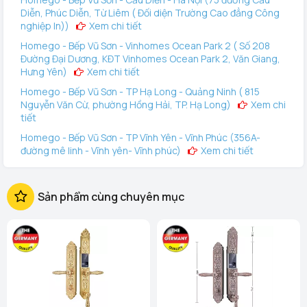
Diễn, Phúc Diễn, Từ Liêm ( Đối diện Trường Cao đẳng Công
nghiệp In))
Xem chi tiết
Homego - Bếp Vũ Sơn - Vinhomes Ocean Park 2 ( Số 208
Đường Đại Dương, KĐT Vinhomes Ocean Park 2, Văn Giang,
Hưng Yên)
Xem chi tiết
Homego - Bếp Vũ Sơn - TP Hạ Long - Quảng Ninh ( 815
Nguyễn Văn Cừ, phường Hồng Hải, TP. Hạ Long)
Xem chi
tiết
Homego - Bếp Vũ Sơn - TP Vĩnh Yên - Vĩnh Phúc (356A-
đường mê linh - Vĩnh yên- Vĩnh phúc)
Xem chi tiết
Homego - Vinhomes Ocean Park 3 (144 Vịnh Thiên Đường 2
- Vinhomes Ocean Park 3, Văn Giang, Hưng Yên)
Xem
Sản phẩm cùng chuyên mục
chi tiết
Homego - Bếp Vũ Sơn - Tô Hiệu - TP Hải Phòng (289 Tô
Hiệu, Q Lê Chân. TP Hải Phòng)
Xem chi tiết
Homego - Bếp Vũ Sơn - Lê Thanh Nghị - TP Hải Dương (248
Ngô Quyền, Lê Thanh Nghị, Hải Phòng)
Xem chi tiết
Homego - Ngô Quyền - TP Hải Dương (189 Ngô Quyền, P.
Thanh Trung, Hải Dương)
Xem chi tiết