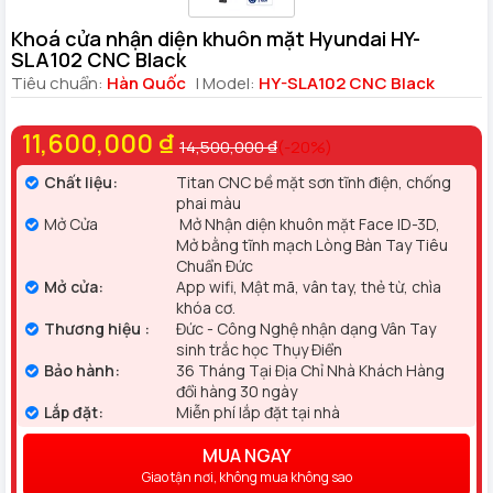
Khoá cửa nhận diện khuôn mặt Hyundai HY-
SLA102 CNC Black
Tiêu chuẩn:
Hàn Quốc
| Model:
HY-SLA102 CNC Black
11,600,000 ₫
14,500,000 ₫
(-20%)
Chất liệu:
Titan CNC bề mặt sơn tĩnh điện, chống
phai màu
Mở Cửa
Mở Nhận diện khuôn mặt Face ID-3D,
Mở bằng tĩnh mạch Lòng Bàn Tay Tiêu
Chuẩn Đức
Mở cửa:
App wifi, Mật mã, vân tay, thẻ từ, chìa
khóa cơ.
Thương hiệu :
Đức - Công Nghệ nhận dạng Vân Tay
sinh trắc học Thụy Điển
Bảo hành:
36 Tháng Tại Địa Chỉ Nhà Khách Hàng
đổi hàng 30 ngày
Lắp đặt:
Miễn phí lắp đặt tại nhà
MUA NGAY
Giao tận nơi, không mua không sao