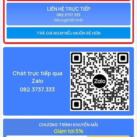
LIÊN HỆ TRỰC TIẾP
082.3737.333
Để có giá tốt nhất
TRẢ GIÁ NGAY NẾU MUỐN RẺ HƠN
Chát trực tiếp qua
Zalo
082.3737.333
CHƯƠNG TRÌNH KHUYẾN MÃI
Giảm tới 5%