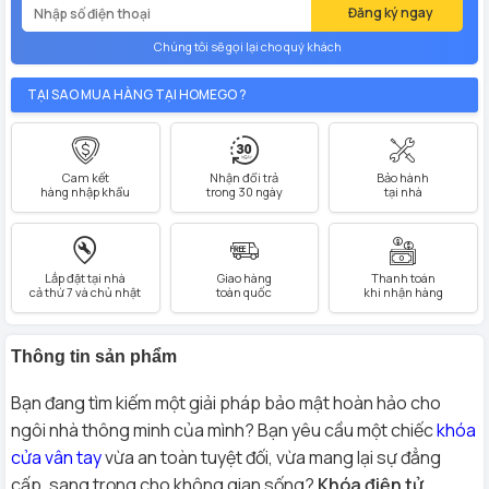
Đăng ký ngay
Chúng tôi sẽ gọi lại cho quý khách
TẠI SAO MUA HÀNG TẠI HOMEGO ?
Cam kết
Nhận đổi trả
Bảo hành
hàng nhập khẩu
trong 30 ngày
tại nhà
Lắp đặt tại nhà
Giao hàng
Thanh toán
cả thứ 7 và chủ nhật
toàn quốc
khi nhận hàng
Thông tin sản phẩm
Bạn đang tìm kiếm một giải pháp bảo mật hoàn hảo cho
ngôi nhà thông minh của mình? Bạn yêu cầu một chiếc
khóa
cửa vân tay
vừa an toàn tuyệt đối, vừa mang lại sự đẳng
cấp, sang trọng cho không gian sống?
Khóa điện tử