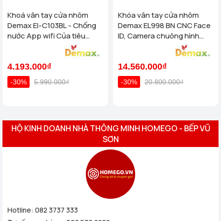
Khoá vân tay cửa nhôm
Khóa vân tay cửa nhôm
Demax El-C103BL - Chống
Demax EL998 BN CNC Face
nước App wifi Của tiêu
ID, Camera chuông hình
chuẩn Đức
chống nước của tiêu chuẩn
Đức
4.193.000₫
14.560.000₫
-30%
5.990.000₫
-30%
20.800.000₫
HỘ KINH DOANH NHÀ THÔNG MINH HOMEGO - BẾP VŨ
SƠN
Hotline:
082 3737 333