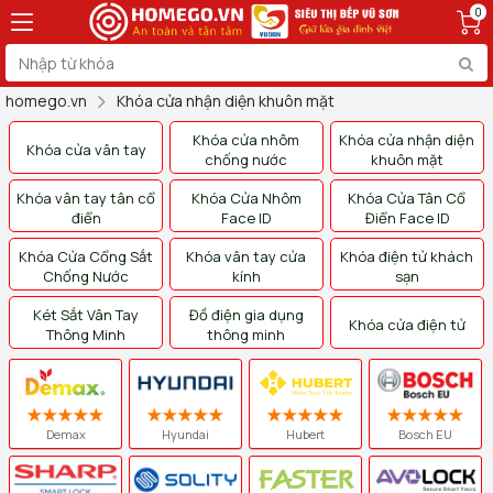
0
homego.vn
Khóa cửa nhận diện khuôn mặt
Khóa cửa nhôm
Khóa cửa nhận diện
Khóa cửa vân tay
chống nước
khuôn mặt
Khóa vân tay tân cổ
Khóa Cửa Nhôm
Khóa Cửa Tân Cổ
điển
Face ID
Điển Face ID
Khóa Cửa Cổng Sắt
Khóa vân tay cửa
Khóa điện tử khách
Chống Nước
kính
sạn
Két Sắt Vân Tay
Đồ điện gia dụng
Khóa cửa điện tử
Thông Minh
thông minh
Demax
Hyundai
Hubert
Bosch EU