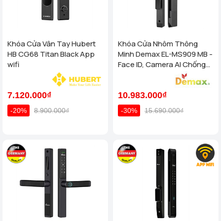
Khóa Cửa Vân Tay Hubert
Khóa Cửa Nhôm Thông
HB CG68 Titan Black App
Minh Demax EL-MS909 MB -
wifi
Face ID, Camera AI Chống
Nước IP66 Cho Cửa Nhôm
Cao Cấp
7.120.000₫
10.983.000₫
-20%
8.900.000₫
-30%
15.690.000₫