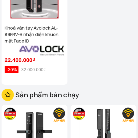
Khoá vân tay Avolock AL-
89FRV-B nhận diện khuôn
mặt Face ID
22.400.000₫
-30%
32.000.000₫
Sản phẩm bán chạy