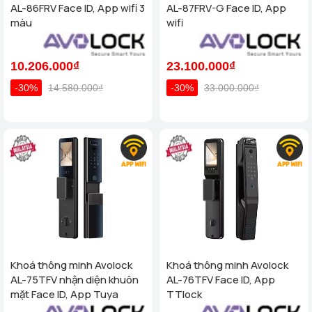
AL-86FRV Face ID, App wifi 3
AL-87FRV-G Face ID, App
màu
wifi
10.206.000₫
23.100.000₫
-30%
14.580.000₫
-30%
33.000.000₫
Khoá thông minh Avolock
Khoá thông minh Avolock
AL-75TFV nhận diện khuôn
AL-76TFV Face ID, App
mặt Face ID, App Tuya
TTlock