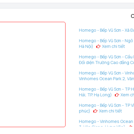
n bộ chức năng khóa
C
Homego - Bếp Vũ Sơn - Xã Đà
ở cửa từ xa, quản lý lịch sử ra vào bằng phần mềm trên điện
Homego - Bếp Vũ Sơn - Ngô G
Hà Nội)
Xem chi tiết
Homego - Bếp Vũ Sơn - Cầu D
Đối diện Trường Cao đẳng C
ộ sản phẩm)
Homego - Bếp Vũ Sơn - Vinh
Vinhomes Ocean Park 2, Văn
Homego - Bếp Vũ Sơn - TP H
Hải, TP. Hạ Long)
Xem chi
Homego - Bếp Vũ Sơn - TP Vĩ
phúc)
Xem chi tiết
Homego - Vinhomes Ocean P
3, Văn Giang, Hưng Yên)