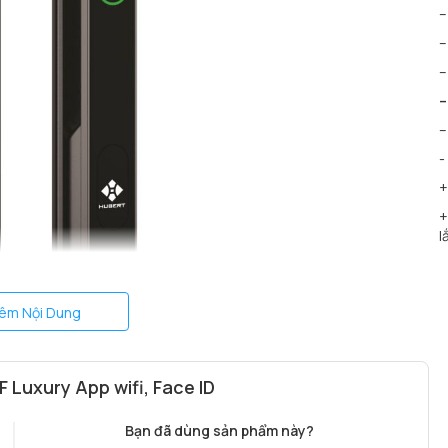
–
–
–
–
–
-
+
+
l
êm Nội Dung
Luxury App wifi, Face ID
Bạn đã dùng sản phẩm này?
iện lợi, chống nước mưa hiệu quả khi lắp trên cửa nhôm hệ,