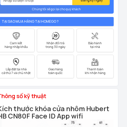
Đăng ký ngay
Chúng tôi sẽ gọi lại cho quý khách
TẠI SAO MUA HÀNG TẠI HOMEGO ?
Cam kết
Nhận đổi trả
Bảo hành
hàng nhập khẩu
trong 30 ngày
tại nhà
Lắp đặt tại nhà
Giao hàng
Thanh toán
cả thứ 7 và chủ nhật
toàn quốc
khi nhận hàng
Thông số kỹ thuật
Kích thước khóa cửa nhôm Hubert
HB CN80F Face ID
App wifi