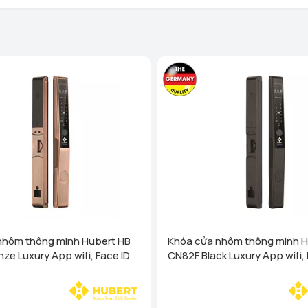
Homego - Bếp Vũ Sơn - Tô Hi
Phòng)
Xem chi tiết
Homego - Bếp Vũ Sơn - Lê T
Nghị, Hải Phòng)
Xem chi
Homego - Ngô Quyền - TP Hả
Xem chi tiết
Homego - Bếp Vũ Sơn - Tuy
Trấn Sơn Dương, Huyện Sơn
Homego - Bếp Vũ Sơn - TP Th
- P Lam Sơn - TP Thanh Hoá
Homego - Bếp Vũ Sơn - Nông
Nông Cống, Thanh Hóa)
Homego - Bếp Vũ Sơn - Hùn
nhôm thông minh Hubert HB
Khóa cửa nhôm thông minh H
Xem chi tiết
ze Luxury App wifi, Face ID
CN82F Black Luxury App wifi, 
Homego - Bếp Vũ Sơn - TP N
(cạnh cà phê Bách Viên) TP
Homego - Bếp Vũ Sơn - TP V