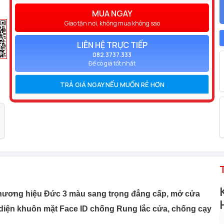
MUA NGAY
Giao tận nơi, không mua không sao
LIÊN HỆ TRỰC TIẾP
082.3737.333
Để có giá tốt nhất
TRẢ GIÁ NGAY NẾU MUỐN RẺ HƠN
hương hiệu Đức 3 màu sang trọng đẳng cấp, mở cửa
ận diện khuôn mặt Face ID chống Rung lắc cửa, chống cạy