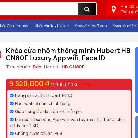
55 
Hơn
Toàn qu
hóa Cửa Hyundai
Khóa vân tay Hubert
Khóa vân tay Bosch
Khóa cửa điện t
Khóa cửa nhôm thông minh Hubert HB
CN80F Luxury App wifi, Face ID
Tiêu chuẩn:
Đức
| Model:
HB CN80F
9,520,000 ₫
11,900,000 ₫
(-20%)
Hãng sản xuất: Hubert (Đức)
Bảo hành: 3 năm chính hãng
Giao hàng lắp đặt tận nơi miễn phí
Mở cửa từ xa bằng App wifi, vân tay, mã số , thẻ từ, chìa
cơ, Face ID 3D.
Chống nước chuẩn IP68