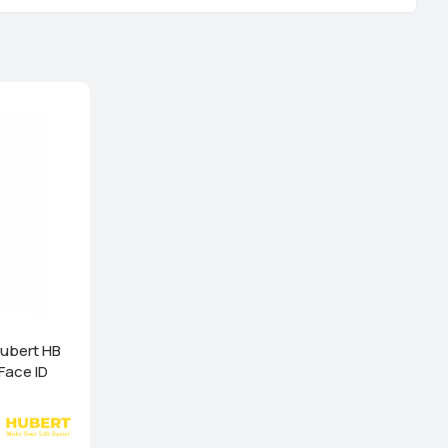
ệu - TP Hải Phòng (289 Tô Hiệu, Q Lê Chân. TP Hải
hanh Nghị - TP Hải Dương (248 Ngô Quyền, Lê Thanh
 tiết
i Dương (189 Ngô Quyền, P. Thanh Trung, Hải Dương)
ên Quang (Cổng Nhà Văn Hóa TDP Thôn Tân Phúc, Thị
 Dương)
Xem chi tiết
anh Hóa (Số 07 Đại Lộ Lê Lợi (Đối diện công viên Hội An)
)
Xem chi tiết
 Cống - TP Thanh Hóa (44 Đường Bà Triệu, Thái Hòa, tt.
Xem chi tiết
g Vương - Đà Nẵng (276 Hùng Vương, Quận Hải Châu)
ubert HB
Face ID
ha Trang - Khánh Hoà (1276 đường 2/4, P Vạn Thắng
 Nha Trang)
Xem chi tiết
inh - Nghệ An (58a Phạm Đình Toái, Phường Hà Huy Tập,