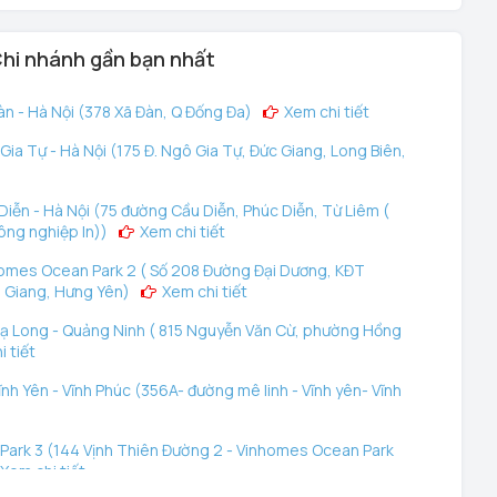
hi nhánh gần bạn nhất
n - Hà Nội (378 Xã Đàn, Q Đống Đa)
Xem chi tiết
ia Tự - Hà Nội (175 Đ. Ngô Gia Tự, Đức Giang, Long Biên,
iễn - Hà Nội (75 đường Cầu Diễn, Phúc Diễn, Từ Liêm (
ông nghiệp In))
Xem chi tiết
omes Ocean Park 2 ( Số 208 Đường Đại Dương, KĐT
 Giang, Hưng Yên)
Xem chi tiết
ạ Long - Quảng Ninh ( 815 Nguyễn Văn Cừ, phường Hồng
 tiết
nh Yên - Vĩnh Phúc (356A- đường mê linh - Vĩnh yên- Vĩnh
ark 3 (144 Vịnh Thiên Đường 2 - Vinhomes Ocean Park
Xem chi tiết