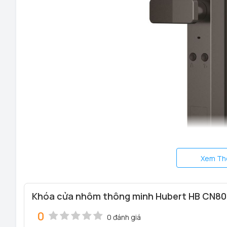
Xem Th
Khóa cửa nhôm thông minh Hubert HB CN80F 
0
0 đánh giá
Khóa cửa vân tay Hubert HB CN80F App wifi thông minh t