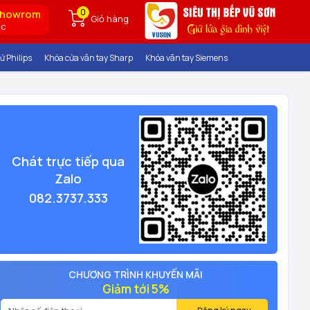
0
showrom
Giỏ hàng
ốc
ử Philips
Khóa cửa vân tay Sharp
Khóa vân tay Siemens
Chát trực tiếp qua
Zalo
082.3737.333
CHƯƠNG TRÌNH KHUYẾN MÃI
Giảm tới 5%