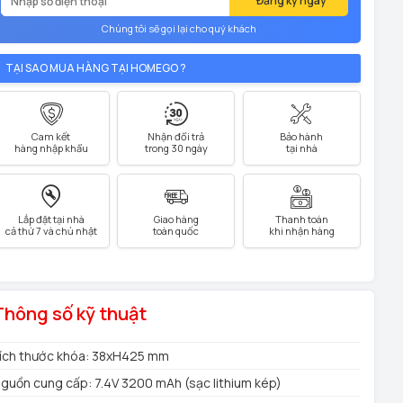
Đăng ký ngay
Chúng tôi sẽ gọi lại cho quý khách
TẠI SAO MUA HÀNG TẠI HOMEGO ?
Cam kết
Nhận đổi trả
Bảo hành
hàng nhập khẩu
trong 30 ngày
tại nhà
Lắp đặt tại nhà
Giao hàng
Thanh toán
cả thứ 7 và chủ nhật
toàn quốc
khi nhận hàng
Thông số kỹ thuật
ích thước khóa: 38xH425 mm
guồn cung cấp: 7.4V 3200 mAh (sạc lithium kép)