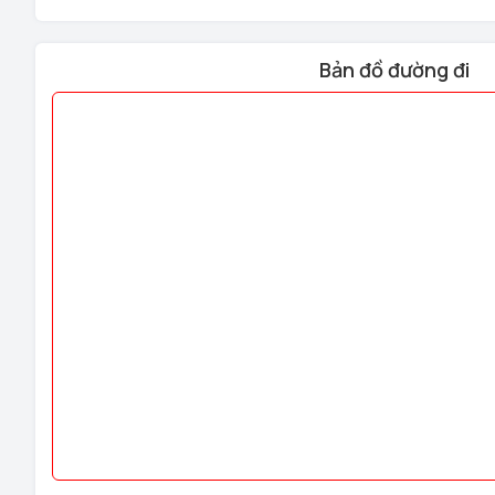
Nhận diện khuôn mặt Face ID
Mở khóa bằng App wifi
Mở khóa bằng vân tay
Bản đồ đường đi
Mở khóa bằng mật mã
Mở khóa bằng thẻ từ
Chìa khóa khẩn cấp dự phòng chống sao chép
Mở khóa từ xa bằng điều khiển (Remote)
Camera an ninh giám sát