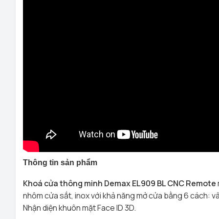
Thông tin sản phẩm
Khoá cửa thông minh Demax EL909 BL CNC Remote
nhôm cửa sắt, inox với khả năng mở cửa bằng 6 cách: vân 
Nhận diện khuôn mặt Face ID 3D.