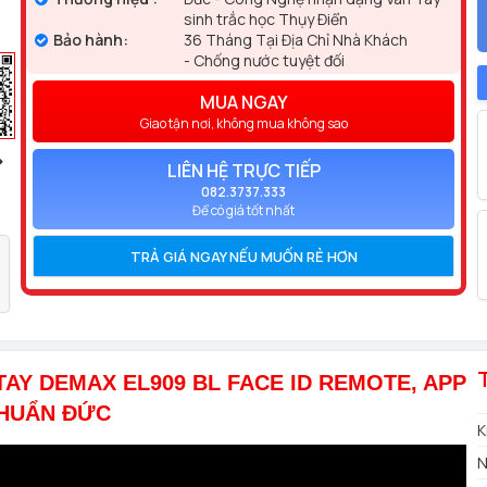
sinh trắc học Thụy Điển
Bảo hành:
36 Tháng Tại Địa Chỉ Nhà Khách
- Chống nước tuyệt đối
MUA NGAY
Giao tận nơi, không mua không sao
LIÊN HỆ TRỰC TIẾP
082.3737.333
Để có giá tốt nhất
TRẢ GIÁ NGAY NẾU MUỐN RẺ HƠN
AY DEMAX EL909 BL FACE ID REMOTE, APP
CHUẨN ĐỨC
K
N