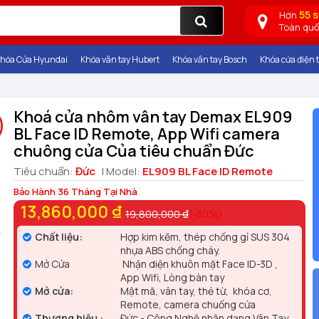
55 
Hơn
Toàn qu
hóa Cửa Hyundai
Khóa vân tay Hubert
Khóa vân tay Bosch
Khóa cửa điện t
Khoá cửa nhôm vân tay Demax EL909
BL Face ID Remote, App Wifi camera
chuông cửa Của tiêu chuẩn Đức
Tiêu chuẩn:
Đức
| Model:
EL909 BL Face ID Remote
Bảo Hành 36 Tháng Tại Nhà
13,860,000 ₫
19,800,000 ₫
(-30%)
Chất liệu:
Hợp kim kẽm, thép chống gỉ SUS 304
nhựa ABS chống cháy.
Mở Cửa
Nhận diện khuôn mặt Face ID-3D ,
App Wifi, Lòng bàn tay
Mở cửa:
Mật mã, vân tay, thẻ từ, khóa cơ,
Remote, camera chuống cửa
Thương hiệu :
Đức - Công Nghệ nhận dạng Vân Tay