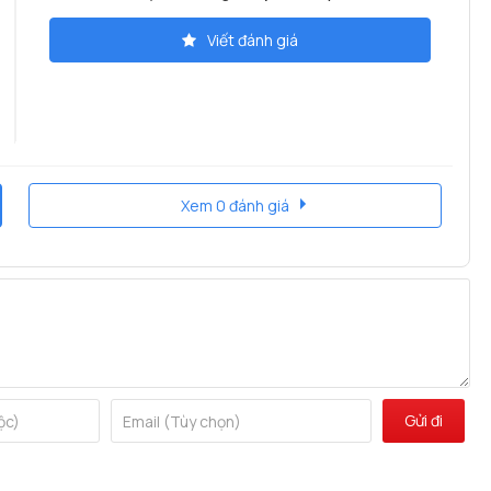
Viết đánh giá
Xem 0 đánh giá
 CNC
làm bằng hợp kim nhôm nguyên khối phau CNC, tấm
Gửi đi
bằng thép không gỉ sus 304