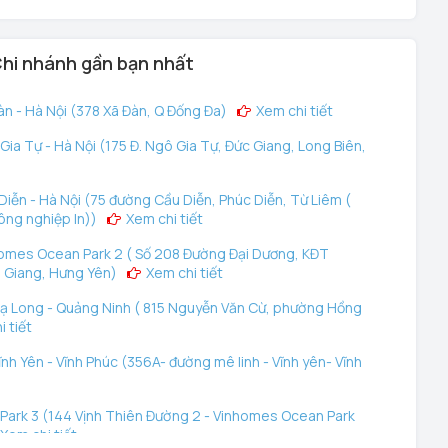
hi nhánh gần bạn nhất
n - Hà Nội (378 Xã Đàn, Q Đống Đa)
Xem chi tiết
ia Tự - Hà Nội (175 Đ. Ngô Gia Tự, Đức Giang, Long Biên,
iễn - Hà Nội (75 đường Cầu Diễn, Phúc Diễn, Từ Liêm (
ông nghiệp In))
Xem chi tiết
omes Ocean Park 2 ( Số 208 Đường Đại Dương, KĐT
 Giang, Hưng Yên)
Xem chi tiết
ạ Long - Quảng Ninh ( 815 Nguyễn Văn Cừ, phường Hồng
 tiết
nh Yên - Vĩnh Phúc (356A- đường mê linh - Vĩnh yên- Vĩnh
ark 3 (144 Vịnh Thiên Đường 2 - Vinhomes Ocean Park
Xem chi tiết