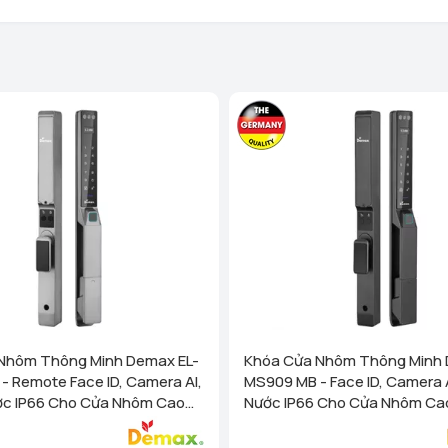
Homego - Bếp Vũ Sơn - Tô Hi
Phòng)
Xem chi tiết
Homego - Bếp Vũ Sơn - Lê T
Nghị, Hải Phòng)
Xem chi
Homego - Ngô Quyền - TP Hả
Xem chi tiết
Homego - Bếp Vũ Sơn - Tuy
Trấn Sơn Dương, Huyện Sơn
Homego - Bếp Vũ Sơn - TP Th
- P Lam Sơn - TP Thanh Hoá
Homego - Bếp Vũ Sơn - Nông
Nông Cống, Thanh Hóa)
Homego - Bếp Vũ Sơn - Hùn
Nhôm Thông Minh Demax EL-
Khóa Cửa Nhôm Thông Minh 
Xem chi tiết
ace ID, Camera AI,
MS909 MB - Face ID, Camera 
Homego - Bếp Vũ Sơn - TP N
c IP66 Cho Cửa Nhôm Cao
Nước IP66 Cho Cửa Nhôm Ca
(cạnh cà phê Bách Viên) TP