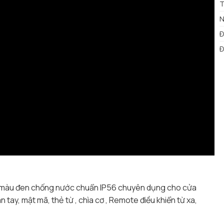
T
N
Đ
Đ
màu đen chống nước chuẩn IP56 chuyên dụng cho cửa
tay, mật mã, thẻ từ , chìa cơ , Remote điều khiển từ xa,