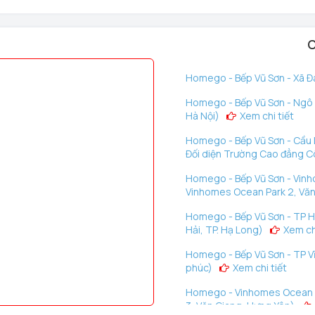
C
Homego - Bếp Vũ Sơn - Xã Đà
Homego - Bếp Vũ Sơn - Ngô G
Hà Nội)
Xem chi tiết
Homego - Bếp Vũ Sơn - Cầu D
Đối diện Trường Cao đẳng C
Homego - Bếp Vũ Sơn - Vinh
Vinhomes Ocean Park 2, Văn
Homego - Bếp Vũ Sơn - TP H
Hải, TP. Hạ Long)
Xem chi
Homego - Bếp Vũ Sơn - TP Vĩ
phúc)
Xem chi tiết
Homego - Vinhomes Ocean P
3, Văn Giang, Hưng Yên)