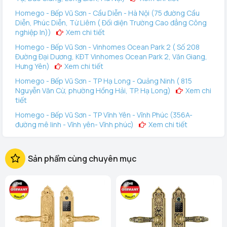
Homego - Bếp Vũ Sơn - Cầu Diễn - Hà Nội (75 đường Cầu
Diễn, Phúc Diễn, Từ Liêm ( Đối diện Trường Cao đẳng Công
nghiệp In))
Xem chi tiết
Homego - Bếp Vũ Sơn - Vinhomes Ocean Park 2 ( Số 208
Đường Đại Dương, KĐT Vinhomes Ocean Park 2, Văn Giang,
Hưng Yên)
Xem chi tiết
Homego - Bếp Vũ Sơn - TP Hạ Long - Quảng Ninh ( 815
Nguyễn Văn Cừ, phường Hồng Hải, TP. Hạ Long)
Xem chi
tiết
Homego - Bếp Vũ Sơn - TP Vĩnh Yên - Vĩnh Phúc (356A-
đường mê linh - Vĩnh yên- Vĩnh phúc)
Xem chi tiết
Homego - Vinhomes Ocean Park 3 (144 Vịnh Thiên Đường 2
- Vinhomes Ocean Park 3, Văn Giang, Hưng Yên)
Xem
Sản phẩm cùng chuyên mục
chi tiết
Homego - Bếp Vũ Sơn - Tô Hiệu - TP Hải Phòng (289 Tô
Hiệu, Q Lê Chân. TP Hải Phòng)
Xem chi tiết
Homego - Bếp Vũ Sơn - Lê Thanh Nghị - TP Hải Dương (248
Ngô Quyền, Lê Thanh Nghị, Hải Phòng)
Xem chi tiết
Homego - Ngô Quyền - TP Hải Dương (189 Ngô Quyền, P.