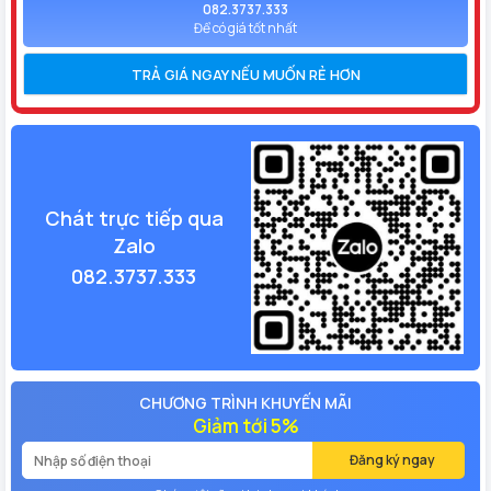
082.3737.333
Để có giá tốt nhất
TRẢ GIÁ NGAY NẾU MUỐN RẺ HƠN
Chát trực tiếp qua
Zalo
082.3737.333
CHƯƠNG TRÌNH KHUYẾN MÃI
Giảm tới 5%
Đăng ký ngay