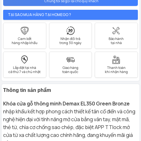
Chúng tôi sẽ gọi lại cho quý khách
TẠI SAO MUA HÀNG TẠI HOMEGO ?
Cam kết
Nhận đổi trả
Bảo hành
hàng nhập khẩu
trong 30 ngày
tại nhà
Lắp đặt tại nhà
Giao hàng
Thanh toán
cả thứ 7 và chủ nhật
toàn quốc
khi nhận hàng
Thông tin sản phẩm
Khóa cửa gỗ thông minh Demax EL350 Green Bronze
nhập khẩu kết hợp phong cách thiết kế tân cổ điển và công
nghệ hiện đại với tính năng mở cửa bằng vân tay, mật mã,
thẻ từ, chìa cơ chống sao chép, đặc biệt APP TTlock mở
cửa từ xa chất lượng cao chính hãng, đang khuyến mãi giá