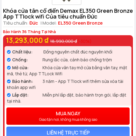
Khóa cửa tân cổ điển Demax EL350 Green Bronze
App TTlock wifi Của tiêu chuẩn Đức
Tiêu chuẩn:
Đức
| Model:
EL350 Green Bronze
Bảo Hành 36 Tháng Tại Nhà
13,293,000 ₫
18,990,000 ₫
(-30%)
Chất liệu:
Đồng nguyên chất đúc nguyên khối
Chống:
Rung lắc cửa, cảnh báo chống trộm
Mở cửa:
Khóa cửa vân tay mở cửa bằng vân tay, mật
mã, thẻ từ, App TTLock Wifi
Bảo hành:
3 năm - App TTlock wifi thêm sửa xóa tài
khoản app wifi
Lắp đặt:
Miễn phí lắp đặt, bảo hành trọn gói, lắp đặt
tại nhà.
MUA NGAY
Giao tận nơi, không mua không sao
LIÊN HỆ TRỰC TIẾP