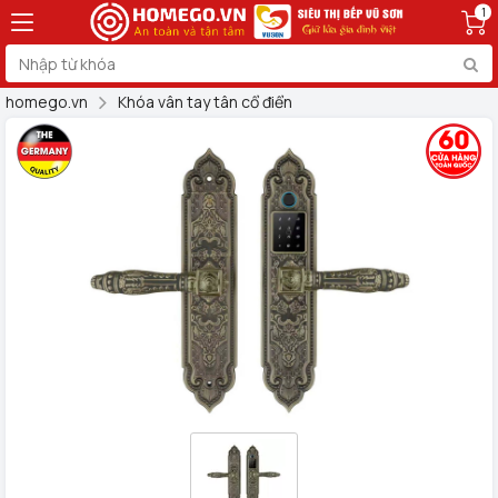
1
homego.vn
Khóa vân tay tân cổ điển